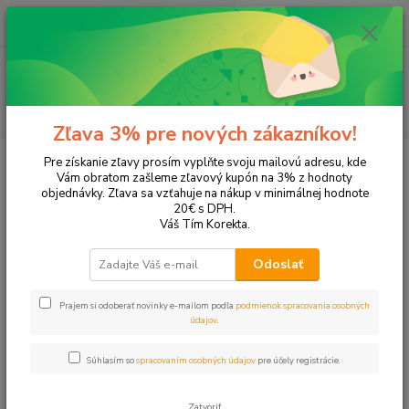
0
ks
EUR
+421 905 615 831
za
0,00 EUR
Menu
Hľadať
Zľava 3% pre nových zákazníkov!
Úvod
Tonery a náplne do tlačiarní
Canon
Pre získanie zľavy prosím vyplňte svoju mailovú adresu, kde
Vám obratom zašleme zľavový kupón na 3% z hodnoty
Tonery a náplne Canon
objednávky. Zľava sa vzťahuje na nákup v minimálnej hodnote
20€ s DPH.
Váš Tím Korekta.
Hľadáte kvalitný toner alebo náplň do tlačiarne Canon? V našej
ponuke nájdete originálne tonery Canon, kompatibilné tonery a
Odoslať
náplne do tlačiarní vysokej kvality.
Vyberte radu tlačiarne:
Prajem si odoberať novinky e-mailom podľa
podmienok spracovania osobných
údajov
.
Ak neviete, použite vyhľadávač alebo nás kontaktujte
na
037/7418 790, 0905 615 831,
korekta@korekta.sk
Súhlasím so
spracovaním osobných údajov
pre účely registrácie.
Zatvoriť