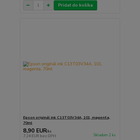
Pridať do košíka
Epson originál ink C13T03V34A, 101, magenta,
70ml
8,90 EUR
/
ks
Skladom 2 ks
7,24 EUR
bez DPH