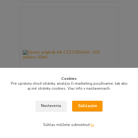
Cookies
Pre správny chod stránky, analýzy či marketing používame, tak ako
aj iné stránky cookies. Viac info v nastaveniach.
Epson originál ink C13T00S44A, 103, yellow, 65ml
Súhlasím
Nastavenia
9,30 EUR
/
ks
Skladom 2 ks
7,56 EUR
bez DPH
Súhlas môžete odmietnuť
tu
.
Pridať do košíka