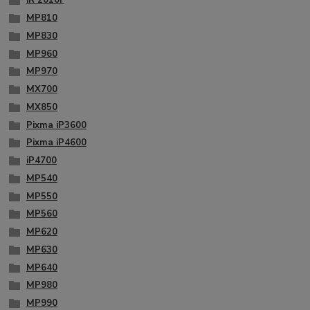
iR 2010F
MP810
MP830
MP960
MP970
MX700
MX850
Pixma iP3600
Pixma iP4600
iP4700
MP540
MP550
MP560
MP620
MP630
MP640
MP980
MP990