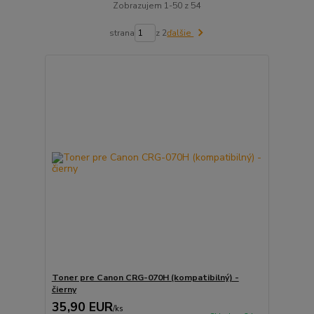
Zobrazujem 1-50 z 54
strana
z 2
ďalšie
Toner pre Canon CRG-070H (kompatibilný) -
čierny
35,90 EUR
/
ks