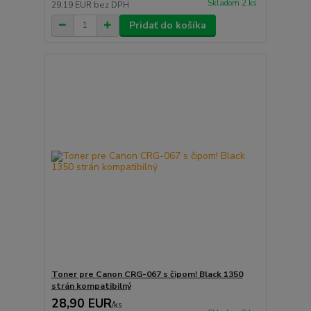
Skladom 2 ks
29,19 EUR
bez DPH
Pridať do košíka
Toner pre Canon CRG-067 s čipom! Black 1350
strán kompatibilný
28,90 EUR
/
ks