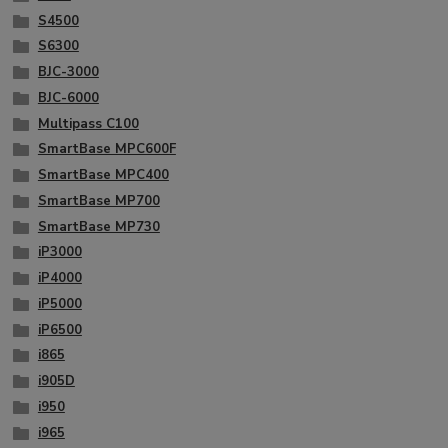
S4500
S6300
BJC-3000
BJC-6000
Multipass C100
SmartBase MPC600F
SmartBase MPC400
SmartBase MP700
SmartBase MP730
iP3000
iP4000
iP5000
iP6500
i865
i905D
i950
i965