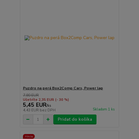
Puzdro na perá Box2Comp Cars, Power lap
7,80 EUR
Ušetríte 2,35 EUR
(- 30 %)
5,45 EUR
/
ks
Skladom 1 ks
4,43 EUR
bez DPH
Pridať do košíka
Akcia