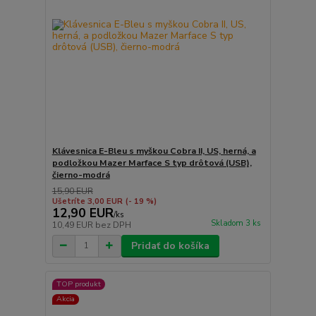
Klávesnica E-Bleu s myškou Cobra II, US, herná, a
podložkou Mazer Marface S typ drôtová (USB),
čierno-modrá
15,90 EUR
Ušetríte 3,00 EUR
(- 19 %)
12,90 EUR
/
ks
Skladom 3 ks
10,49 EUR
bez DPH
Pridať do košíka
TOP produkt
Akcia