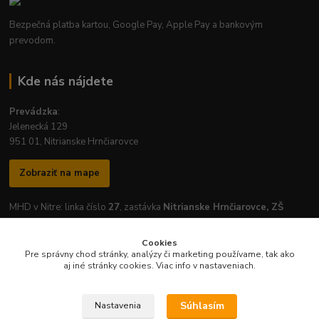
Bezpečná platba kartou, Google Pay, Apple Pay a bankovým
prevodom.
Kde nás nájdete
Prevádzka
:
Jelenecká 129
951 01, Nitrianske Hrnčiarovce
Zobraziť na mape
MHD v Nitre: linka číslo
27
, zastávka
Nitrianske Hrnčiarovce, ZŠ
Cookies
Pre správny chod stránky, analýzy či marketing používame, tak ako
aj iné stránky cookies. Viac info v nastaveniach.
Otváracie hodiny prevádzky:
Pondelok
-
Piatok
: 7:30 - 16:30
Súhlasím
Nastavenia