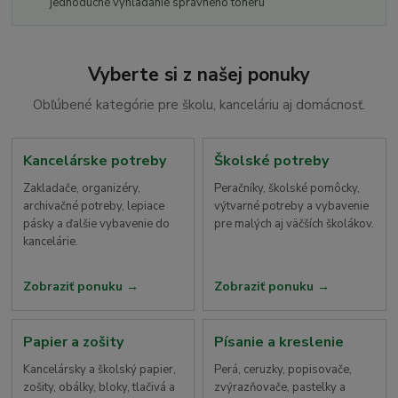
jednoduché vyhľadanie správneho toneru
Vyberte si z našej ponuky
Obľúbené kategórie pre školu, kanceláriu aj domácnosť.
Kancelárske potreby
Školské potreby
Zakladače, organizéry,
Peračníky, školské pomôcky,
archivačné potreby, lepiace
výtvarné potreby a vybavenie
pásky a ďalšie vybavenie do
pre malých aj väčších školákov.
kancelárie.
Zobraziť ponuku
Zobraziť ponuku
Papier a zošity
Písanie a kreslenie
Kancelársky a školský papier,
Perá, ceruzky, popisovače,
zošity, obálky, bloky, tlačivá a
zvýrazňovače, pastelky a