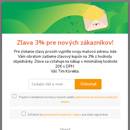
0
ks
EUR
+421 905 615 831
za
0,00 EUR
Menu
Hľadať
Zľava 3% pre nových zákazníkov!
Pre získanie zľavy prosím vyplňte svoju mailovú adresu, kde
Vám obratom zašleme zľavový kupón na 3% z hodnoty
objednávky. Zľava sa vzťahuje na nákup v minimálnej hodnote
20€ s DPH.
Váš Tím Korekta.
Odoslať
Online papierníctvo pre
Prajem si odoberať novinky e-mailom podľa
podmienok spracovania osobných
školu, kanceláriu aj
údajov
.
domácnosť
Súhlasím so
spracovaním osobných údajov
pre účely registrácie.
Vyberte si kancelárske potreby, školské potreby, papiere, tonery a
Zatvoriť