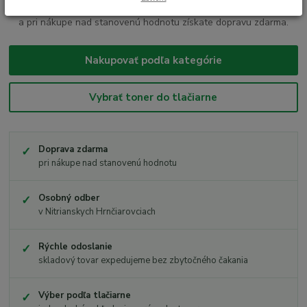
ďalší sortiment za výhodné ceny. Objednávky expedujeme rýchlo
a pri nákupe nad stanovenú hodnotu získate dopravu zdarma.
Nakupovať podľa kategórie
Vybrať toner do tlačiarne
Doprava zdarma
pri nákupe nad stanovenú hodnotu
Osobný odber
v Nitrianskych Hrnčiarovciach
Rýchle odoslanie
skladový tovar expedujeme bez zbytočného čakania
Výber podľa tlačiarne