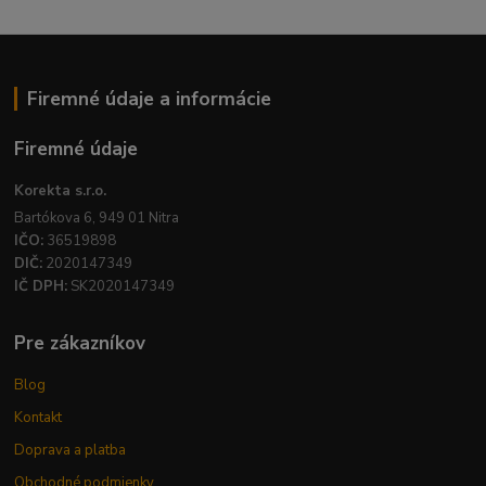
Firemné údaje a informácie
Firemné údaje
Korekta s.r.o.
Bartókova 6, 949 01 Nitra
IČO:
36519898
DIČ:
2020147349
IČ DPH:
SK2020147349
Pre zákazníkov
Blog
Kontakt
Doprava a platba
Obchodné podmienky