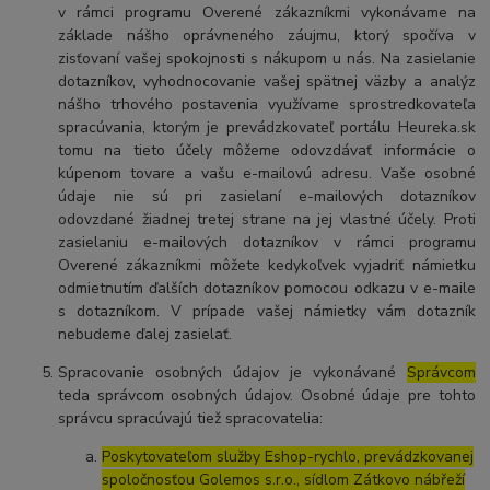
v rámci programu Overené zákazníkmi vykonávame na
základe nášho oprávneného záujmu, ktorý spočíva v
zisťovaní vašej spokojnosti s nákupom u nás. Na zasielanie
dotazníkov, vyhodnocovanie vašej spätnej väzby a analýz
nášho trhového postavenia využívame sprostredkovateľa
spracúvania, ktorým je prevádzkovateľ portálu Heureka.sk
tomu na tieto účely môžeme odovzdávať informácie o
kúpenom tovare a vašu e-mailovú adresu. Vaše osobné
údaje nie sú pri zasielaní e-mailových dotazníkov
odovzdané žiadnej tretej strane na jej vlastné účely. Proti
zasielaniu e-mailových dotazníkov v rámci programu
Overené zákazníkmi môžete kedykoľvek vyjadriť námietku
odmietnutím ďalších dotazníkov pomocou odkazu v e-maile
s dotazníkom. V prípade vašej námietky vám dotazník
nebudeme ďalej zasielať.
Spracovanie osobných údajov je vykonávané
Správcom
teda správcom osobných údajov. Osobné údaje pre tohto
správcu spracúvajú tiež spracovatelia:
Poskytovateľom služby Eshop-rychlo, prevádzkovanej
spoločnosťou Golemos s.r.o., sídlom Zátkovo nábřeží