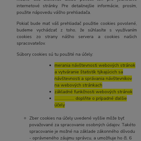
internetové stránky. Pre detailnejšie informácie, prosím,
použite nápovedu vášho prehliadača.
Pokiaľ bude mať váš prehliadač použitie cookies povolené,
budeme vychádzať z toho, že súhlasíte s využívaním
cookies zo strany nášho servera a cookies našich
spracovateľov.
Súbory cookies sú tu použité na účely:
merania návštevnosti webových stránok
a vytváranie štatistík týkajúcich sa
návštevnosti a správania návštevníkov
na webových stránkach
základné funkčnosti webových stránok
………………… doplňte o prípadné ďalšie
účely
Zber cookies na účely uvedené vyššie môže byť
považované za spracovanie osobných údajov. Takéto
spracovanie je možné na základe zákonného dôvodu
- oprávneného záujmu správcu, a umožňuje ho čl. 6