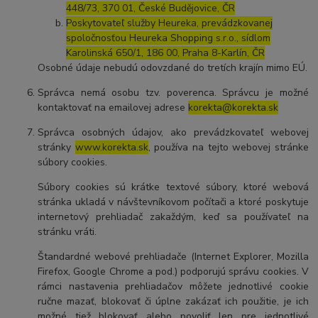
448/73, 370 01, České Budějovice, ČR
Poskytovateľ služby Heureka, prevádzkovanej
spoločnosťou Heureka Shopping s.r.o., sídlom
Karolinská 650/1, 186 00, Praha 8-Karlín, ČR
Osobné údaje nebudú odovzdané do tretích krajín mimo EÚ.
Správca nemá osobu tzv. poverenca. Správcu je možné
kontaktovať na emailovej adrese
korekta@korekta.sk
Správca osobných údajov, ako prevádzkovateľ webovej
stránky
www.korekta.sk
, používa na tejto webovej stránke
súbory cookies.
Súbory cookies sú krátke textové súbory, ktoré webová
stránka ukladá v návštevníkovom počítači a ktoré poskytuje
internetový prehliadač zakaždým, keď sa používateľ na
stránku vráti.
Štandardné webové prehliadače (Internet Explorer, Mozilla
Firefox, Google Chrome a pod.) podporujú správu cookies. V
rámci nastavenia prehliadačov môžete jednotlivé cookie
ručne mazať, blokovať či úplne zakázať ich použitie, je ich
možné tiež blokovať alebo povoliť len pre jednotlivé