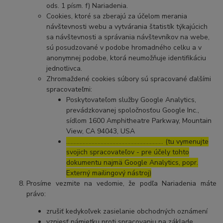
ods. 1 písm. f) Nariadenia.
Cookies, ktoré sa zberajú za účelom merania
návštevnosti webu a vytvárania štatistík týkajúcich
sa návštevnosti a správania návštevníkov na webe,
sú posudzované v podobe hromadného celku a v
anonymnej podobe, ktorá neumožňuje identifikáciu
jednotlivca.
Zhromaždené cookies súbory sú spracované ďalšími
spracovateľmi:
Poskytovateľom služby Google Analytics,
prevádzkovanej spoločnosťou Google Inc.,
sídlom 1600 Amphitheatre Parkway, Mountain
View, CA 94043, USA
……………………………………………………..… (tu vymenujte
svojich spracovateľov - pre účely tohto
dokumentu najmä Google Analytics, popr.
Externý mailingový nástroj)
Prosíme vezmite na vedomie, že podľa Nariadenia máte
právo:
zrušiť kedykoľvek zasielanie obchodných oznámení
vzniesť námietku proti spracovaniu na základe