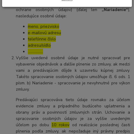
zrušení smernice 95/46/ES (všeobecné nariadenie o
ochrane osobných údajov) (ďalej len
„Nariadenie“
),
nasledujúce osobné údaje:
meno, priezvisko
e-mailovú adresu
telefónne číslo
adresu/sídlo
……………..
Vyššie uvedené osobné údaje je nutné spracovať pre
vybavenie objednávok a ďalšie plnenie zo zmluvy, ak medzi
vami a predávajúcim dôjde k uzavretiu kúpnej zmluvy.
Takéto spracovanie osobných údajov umožňuje čl. 6 ods. 1
písm. b) Nariadenie - spracovanie je nevyhnutné pre výkon
zmluvy.
Predávajúci spracováva tieto údaje rovnako za účelom
evidencie zmluvy a prípadného budúceho uplatnenia a
obrany práv a povinností zmluvných strán. Uchovanie a
spracovanie osobných údajov je za vyššie uvedeným
účelom po dobu
10 rokov
od realizácie poslednej časti
plnenia podľa zmluvy, ak nepožaduje iný právny predpis