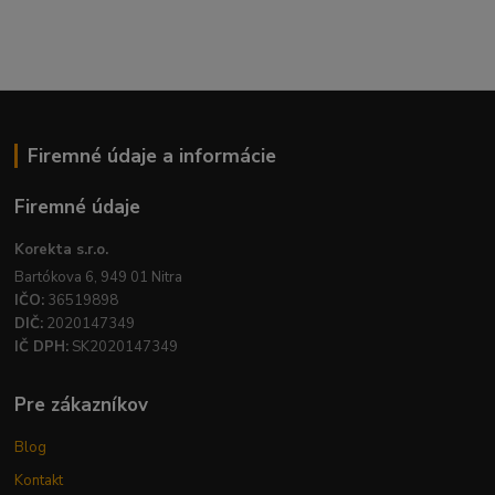
Firemné údaje a informácie
Firemné údaje
Korekta s.r.o.
Bartókova 6, 949 01 Nitra
IČO:
36519898
DIČ:
2020147349
IČ DPH:
SK2020147349
Pre zákazníkov
Blog
Kontakt