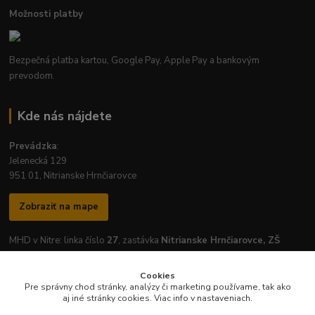
Možnosti platby
Bezpečná platba kartou, Google Pay, Apple Pay a bankovým
prevodom.
Kde nás nájdete
Prevádzka
:
Jelenecká 129
951 01, Nitrianske Hrnčiarovce
Zobraziť na mape
MHD v Nitre: linka číslo
27
, zastávka
Nitrianske Hrnčiarovce, ZŠ
Cookies
Pre správny chod stránky, analýzy či marketing používame, tak ako
aj iné stránky cookies. Viac info v nastaveniach.
Otváracie hodiny prevádzky: