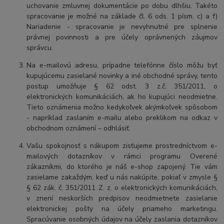
uchovanie zmluvnej dokumentácie po dobu dlhšiu. Takéto
spracovanie je možné na základe čl. 6 ods. 1 písm. c) a f)
Nariadenie - spracovanie je nevyhnutné pre splnenie
právnej povinnosti a pre účely oprávnených záujmov
správcu.
Na e-mailovú adresu, prípadne telefónne číslo môžu byť
kupujúcemu zasielané novinky a iné obchodné správy, tento
postup umožňuje § 62 odst. 3 z.č. 351/2011, o
elektronických komunikáciách, ak ho kupujúci neodmietne.
Tieto oznámenia možno kedykoľvek akýmkoľvek spôsobom
- napríklad zaslaním e-mailu alebo preklikom na odkaz v
obchodnom oznámení – odhlásiť.
Vašu spokojnosť s nákupom zisťujeme prostredníctvom e-
mailových dotazníkov v rámci programu Overené
zákazníkmi, do ktorého je náš e-shop zapojený. Tie vám
zasielame zakaždým, keď u nás nakúpite, pokiaľ v zmysle §
§ 62 zák. č. 351/2011 Z. z. o elektronických komunikáciách,
v znení neskorších predpisov neodmietnete zasielanie
elektronickej pošty na účely priameho marketingu.
Spracúvanie osobných údajov na účely zaslania dotazníkov