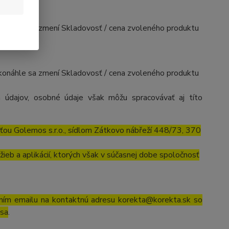
, akonáhle sa zmení Skladovosť / cena zvoleného produktu
, akonáhle sa zmení Skladovosť / cena zvoleného produktu
 údajov, osobné údaje však môžu spracovávať aj títo
ťou Golemos s.r.o., sídlom Zátkovo nábřeží 448/73, 370
ieb a aplikácií, ktorých však v súčasnej dobe spoločnosť
ním emailu na kontaktnú adresu korekta@korekta.sk so
psa
.