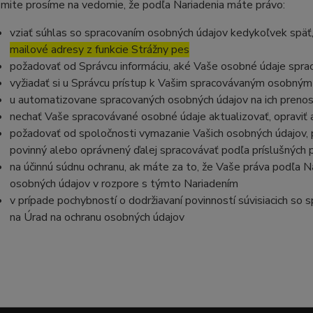
mite prosíme na vedomie, že podľa Nariadenia máte právo:
vziať súhlas so spracovaním osobných údajov kedykoľvek späť
mailové adresy z funkcie Strážny pes
požadovať od Správcu informáciu, aké Vaše osobné údaje spra
vyžiadať si u Správcu prístup k Vašim spracovávaným osobným
u automatizovane spracovaných osobných údajov na ich prenos
nechať Vaše spracovávané osobné údaje aktualizovať, opraviť
požadovať od spoločnosti vymazanie Vašich osobných údajov, p
povinný alebo oprávnený ďalej spracovávať podľa príslušných 
na účinnú súdnu ochranu, ak máte za to, že Vaše práva podľa N
osobných údajov v rozpore s týmto Nariadením
v prípade pochybností o dodržiavaní povinností súvisiacich so
na Úrad na ochranu osobných údajov