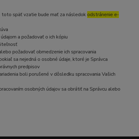
, toto späť vzatie bude mať za následok
odstránenie e-
cúva
 údajom a požadovať o ich kópiu
iteľnosť
 alebo požadovať obmedzenie ich spracovania
okiaľ sa nejedná o osobné údaje, ktoré je Správca
právnych predpisov
ariadenia boli porušené v dôsledku spracovania Vašich
 spracovaním osobných údajov sa obrátiť na Správcu alebo