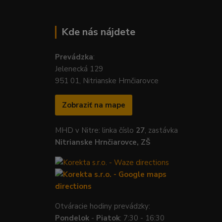
Kde nás nájdete
Prevádzka
:
Jelenecká 129
951 01, Nitrianske Hrnčiarovce
Zobraziť na mape
MHD v Nitre: linka číslo
27
, zastávka
Nitrianske Hrnčiarovce, ZŠ
Otváracie hodiny prevádzky:
Pondelok
-
Piatok
: 7:30 - 16:30