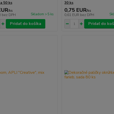
a 50 ks
30 ks
EUR
0,75 EUR
/
ks
/
ks
Skladom > 5 ks
Sk
R
bez DPH
0,61 EUR
bez DPH
Pridať do košíka
Pridať do koš