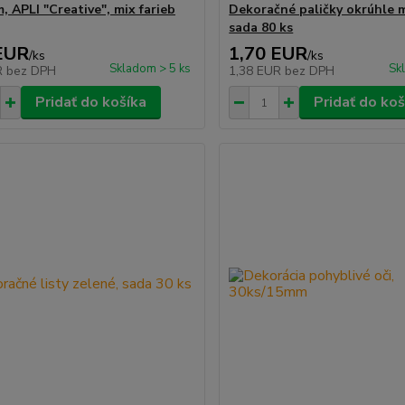
 APLI "Creative", mix farieb
Dekoračné paličky okrúhle m
sada 80 ks
EUR
1,70 EUR
/
ks
/
ks
Skladom > 5 ks
Sk
R
bez DPH
1,38 EUR
bez DPH
Pridať do košíka
Pridať do koš