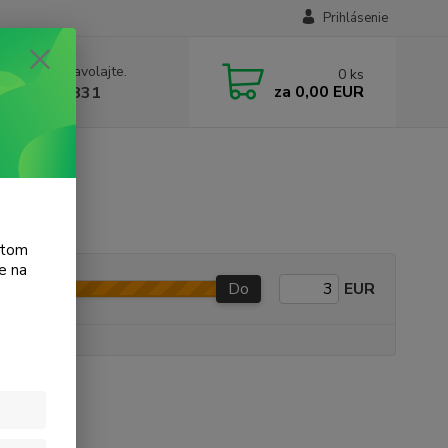
Prihlásenie
e si rady? Zavolajte.
0
ks
za
0,00 EUR
 905 615 831
atom
e na
Do
EUR
e