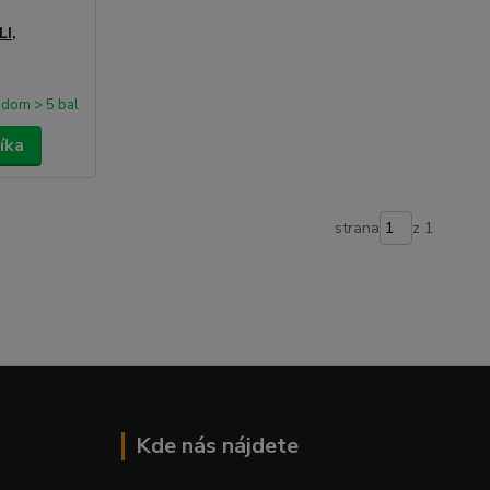
LI,
adom > 5 bal
íka
strana
z 1
Kde nás nájdete