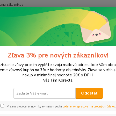
nia zákazníkov
Neviet
Hľadať
+421
obby a kreatíva
Glitre, flitre, kamienky a ozdoby
re, flitre, kamienky a ozdoby
Zľava 3% pre nových zákazníkov!
 získanie zľavy prosím vyplňte svoju mailovú adresu, kde Vám obr
leme zľavový kupón na 3% z hodnoty objednávky. Zľava sa vzťahuj
EUR
Od
nákup v minimálnej hodnote 20€ s DPH.
Váš Tím Korekta.
Odoslať
Upresniť parametr
Prajem si odoberať novinky e-mailom podľa
podmienok spracovania osobných údajov
.