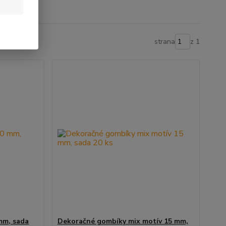
strana
z 1
mm, sada
Dekoračné gombíky mix motív 15 mm,