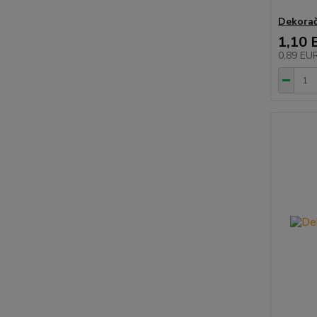
Dekorač
1,10 
0,89 EU