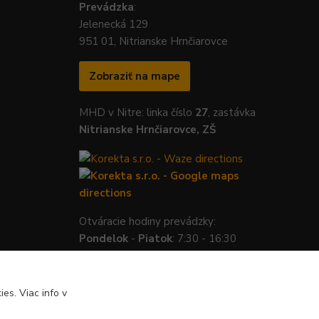
Prevádzka
:
Jelenecká 129
951 01, Nitrianske Hrnčiarovce
Zobraziť na mape
MHD v Nitre: linka číslo
27
, zastávka
Nitrianske Hrnčiarovce, ZŠ
Otváracie hodiny prevádzky:
Pondelok
-
Piatok
: 7:30 - 16:30
es. Viac info v