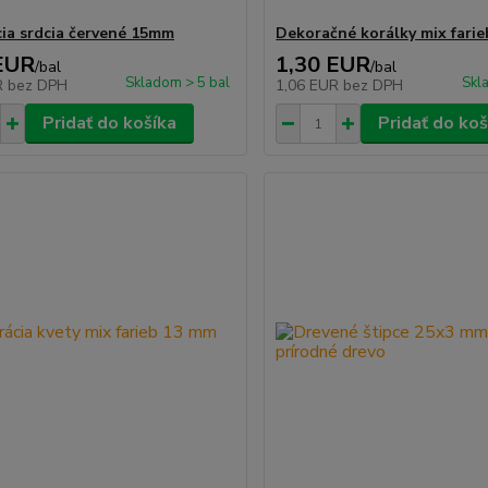
ia srdcia červené 15mm
Dekoračné korálky mix farie
EUR
1,30 EUR
/
bal
/
bal
Skladom > 5 bal
Skl
R
bez DPH
1,06 EUR
bez DPH
Pridať do košíka
Pridať do koš