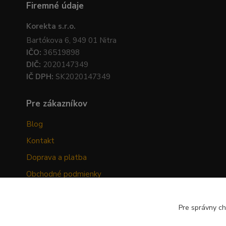
Firemné údaje
Korekta s.r.o.
Bartókova 6, 949 01 Nitra
IČO:
36519898
DIČ:
2020147349
IČ DPH:
SK2020147349
Pre zákazníkov
Blog
Kontakt
Doprava a platba
Obchodné podmienky
Ochrana osobných údajov
Odstúpenie od zmluvy
Pre správny ch
Hodnotenia zákazníkov