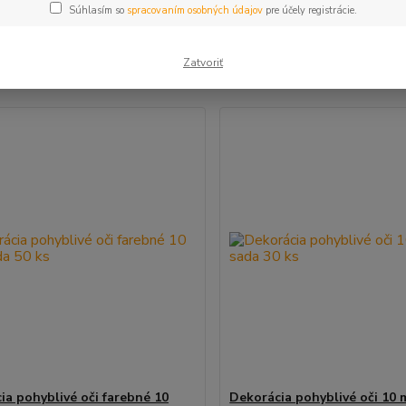
Súhlasím so
spracovaním osobných údajov
pre účely registrácie.
šie
Najlacnejšie
Najdrahšie
Zatvoriť
m 1-14 z 14
ia pohyblivé oči farebné 10
Dekorácia pohyblivé oči 10 