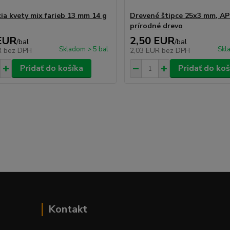
ia kvety mix farieb 13 mm 14 g
Drevené štipce 25x3 mm, AP
prírodné drevo
EUR
2,50 EUR
/
bal
/
bal
Skladom > 5 bal
Skl
R
bez DPH
2,03 EUR
bez DPH
Pridať do košíka
Pridať do koš
Kontakt