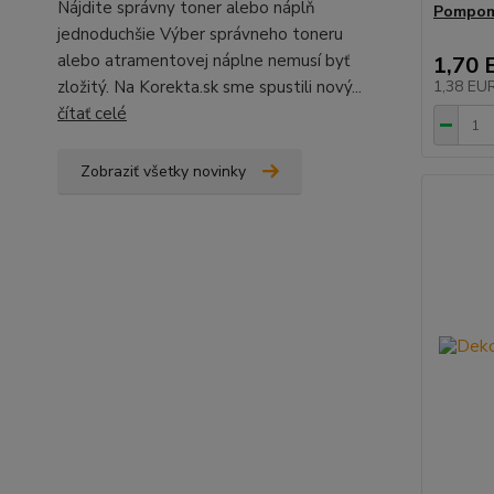
Nájdite správny toner alebo náplň
Pompom,
jednoduchšie Výber správneho toneru
alebo atramentovej náplne nemusí byť
1,70 
zložitý. Na Korekta.sk sme spustili nový...
1,38 EU
čítať celé
Zobraziť všetky novinky