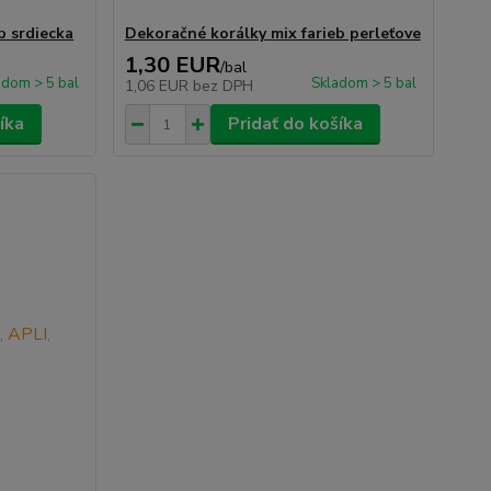
b srdiecka
Dekoračné korálky mix farieb perleťove
1,30 EUR
/
bal
adom > 5 bal
Skladom > 5 bal
1,06 EUR
bez DPH
íka
Pridať do košíka