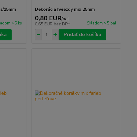
0ks/15mm
Dekorácia hviezdy mix 25mm
0,80 EUR
/
bal
ladom > 5 ks
Skladom > 5 bal
0,65 EUR
bez DPH
íka
Pridať do košíka