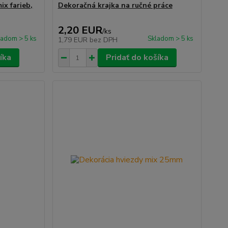
ix farieb,
Dekoračná krajka na ručné práce
2,20 EUR
/
ks
ladom > 5 ks
Skladom > 5 ks
1,79 EUR
bez DPH
íka
Pridať do košíka