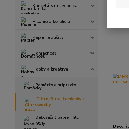
Kancelárska technika
Najnov
Písanie a korekcia
Zobrazuje
Papier a zošity
Domácnosť
Hobby a kreatíva
Pomôcky a prípravky
Glitre, flitre, kamienky a
ozdoby
Dekoračný papier, filc,
plyš
Dekorác