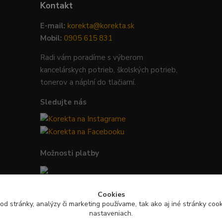
Kontakt
E-mail:
korekta@korekta.sk
Mobil:
0905 615 831
Radi vám poradíme s výberom
kancelárskych potrieb, školských potrieb,
tonerov a náplní do tlačiarní.
Sledujte nás
Možnosti platby
Bezpečná platba kartou, Google Pay,
Cookies
Apple Pay a bankovým prevodom.
od stránky, analýzy či marketing používame, tak ako aj iné stránky cooki
nastaveniach.