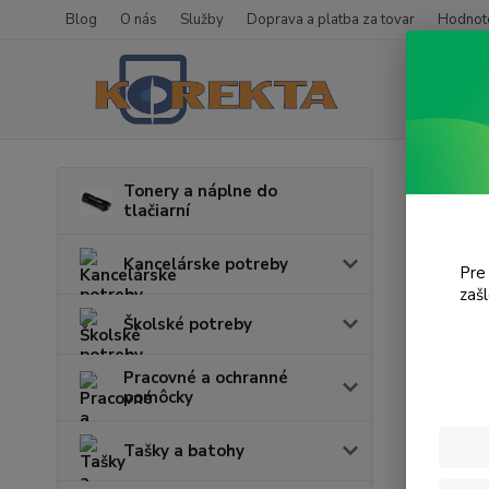
Blog
O nás
Služby
Doprava a platba za tovar
Hodnote
Úvod
H
Tonery a náplne do
tlačiarní
Glit
Kancelárske potreby
Pre
zaš
Cena:
Školské potreby
Pracovné a ochranné
pomôcky
Tašky a batohy