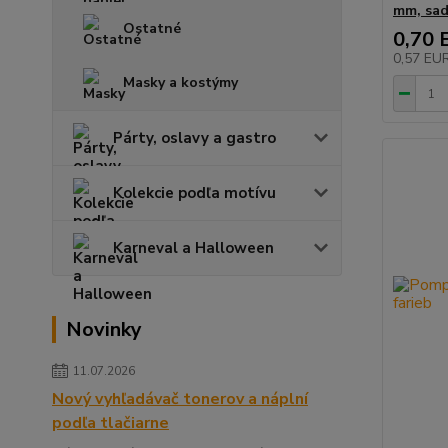
mm, sad
Ostatné
0,70 
0,57 EU
Masky a kostýmy
Párty, oslavy a gastro
Kolekcie podľa motívu
Karneval a Halloween
Novinky
11.07.2026
Nový vyhľadávač tonerov a náplní
podľa tlačiarne