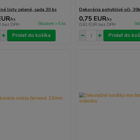
né listy zelené, sada 30 ks
Dekorácia pohyblivé oči, 3
EUR
0,75 EUR
/
ks
/
ks
Skladom > 5 ks
Sk
R
bez DPH
0,61 EUR
bez DPH
Pridať do košíka
Pridať do koš