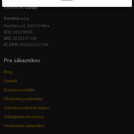
Firemné údaje
Korekta s.r.o.
Bartókova 6, 949 01 Nitra
IČO:
36519898
DIČ:
2020147349
IČ DPH:
SK2020147349
Pre zákazníkov
Blog
Kontakt
Doprava a platba
Obchodné podmienky
Ochrana osobných údajov
Odstúpenie od zmluvy
Hodnotenia zákazníkov