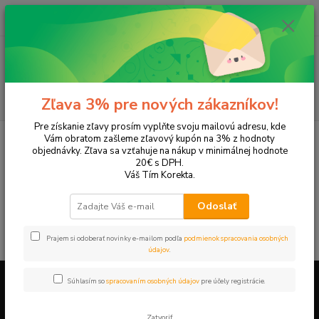
0
ks
+421 905 615 831
za
0,00 EUR
Menu
Hľadať
Zľava 3% pre nových zákazníkov!
Pre získanie zľavy prosím vyplňte svoju mailovú adresu, kde
Úvod
Pracovné a ochranné pomôcky
Lekárničky
Vám obratom zašleme zľavový kupón na 3% z hodnoty
objednávky. Zľava sa vzťahuje na nákup v minimálnej hodnote
Lekárničky
20€ s DPH.
Váš Tím Korekta.
V tejto kategórii nebol nájdený žiadny tovar.
Odoslať
Prajem si odoberať novinky e-mailom podľa
podmienok spracovania osobných
údajov
.
Súhlasím so
spracovaním osobných údajov
pre účely registrácie.
Firemné údaje a informácie
Zatvoriť