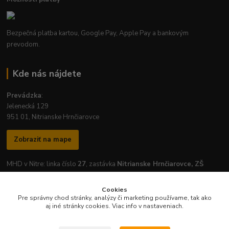
Bezpečná platba kartou, Google Pay, Apple Pay a bankovým
prevodom.
Kde nás nájdete
Prevádzka
:
Jelenecká 129
951 01, Nitrianske Hrnčiarovce
Zobraziť na mape
MHD v Nitre: linka číslo
27
, zastávka
Nitrianske Hrnčiarovce, ZŠ
Cookies
Pre správny chod stránky, analýzy či marketing používame, tak ako
aj iné stránky cookies. Viac info v nastaveniach.
Otváracie hodiny prevádzky:
Pondelok
-
Piatok
: 7:30 - 16:30