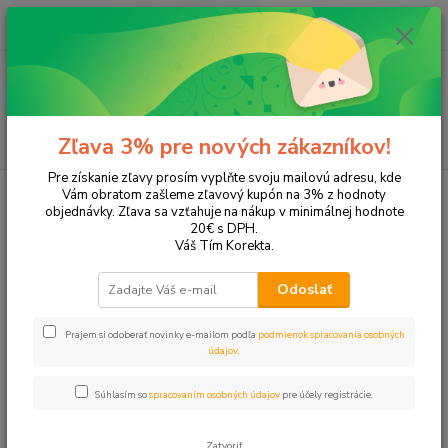
0
ks
+421 905 615 831
za
0,00 EUR
Menu
Hľadať
Zľava 3% pre nových zákazníkov!
Pre získanie zľavy prosím vyplňte svoju mailovú adresu, kde
Úvod
Kolekcie podľa motívu
Paw Patrol
Vám obratom zašleme zľavový kupón na 3% z hodnoty
objednávky. Zľava sa vzťahuje na nákup v minimálnej hodnote
Paw Patrol
20€ s DPH.
Váš Tím Korekta.
Upresniť parametre
Odoslať
Prajem si odoberať novinky e-mailom podľa
podmienok spracovania osobných
Najnovšie
Najlacnejšie
Najdrahšie
údajov
.
Zobrazujem 1-5 z 5
Súhlasím so
spracovaním osobných údajov
pre účely registrácie.
strana
z 1
Zatvoriť