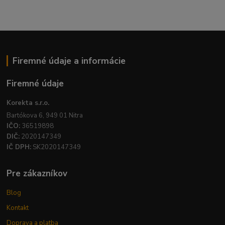
Firemné údaje a informácie
Firemné údaje
Korekta s.r.o.
Bartókova 6, 949 01 Nitra
IČO:
36519898
DIČ:
2020147349
IČ DPH:
SK2020147349
Pre zákazníkov
Blog
Kontakt
Doprava a platba