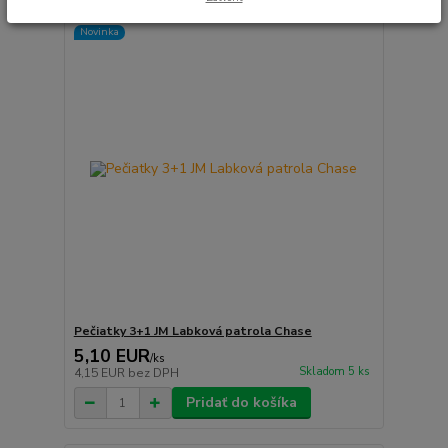
Novinka
Pečiatky 3+1 JM Labková patrola Chase
5,10 EUR
/
ks
Skladom 5 ks
4,15 EUR
bez DPH
Pridať do košíka