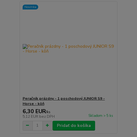
Novinka
Peračník prázdny - 1 poschodový JUNIOR S9 -
Horse - kôň
6,30 EUR
/
ks
Skladom > 5 ks
5,12 EUR
bez DPH
Pridať do košíka