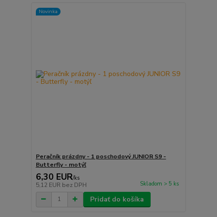
Novinka
Peračník prázdny - 1 poschodový JUNIOR S9 -
Butterfly - motýľ
6,30 EUR
/
ks
Skladom > 5 ks
5,12 EUR
bez DPH
Pridať do košíka