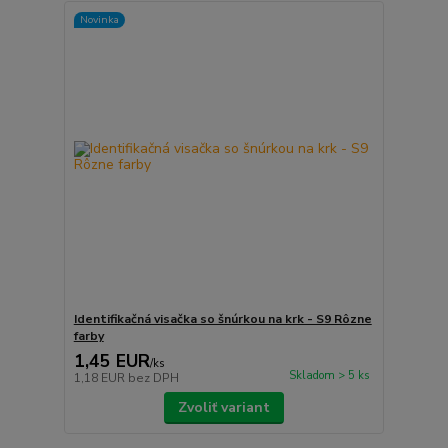
Novinka
Identifikačná visačka so šnúrkou na krk - S9 Rôzne
farby
1,45 EUR
/
ks
Skladom > 5 ks
1,18 EUR
bez DPH
Zvoliť variant