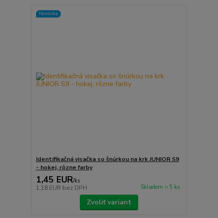
Novinka
Identifikačná visačka so šnúrkou na krk JUNIOR S9
- hokej, rôzne farby
1,45 EUR
/
ks
Skladom > 5 ks
1,18 EUR
bez DPH
Zvoliť variant