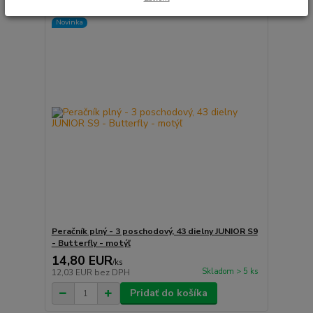
Novinka
Peračník plný - 3 poschodový, 43 dielny JUNIOR S9
- Butterfly - motýľ
14,80 EUR
/
ks
Skladom > 5 ks
12,03 EUR
bez DPH
Pridať do košíka