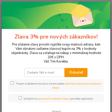
0
ks
+421 905 615 831
za
0,00 EUR
Menu
Hľadať
Zľava 3% pre nových zákazníkov!
Pre získanie zľavy prosím vyplňte svoju mailovú adresu, kde
Úvod
Kolekcie podľa motívu
Football
Vám obratom zašleme zľavový kupón na 3% z hodnoty
objednávky. Zľava sa vzťahuje na nákup v minimálnej hodnote
Football
20€ s DPH.
Váš Tím Korekta.
Upresniť parametre
Odoslať
Prajem si odoberať novinky e-mailom podľa
podmienok spracovania osobných
Najnovšie
Najlacnejšie
Najdrahšie
údajov
.
Zobrazujem 1-50 z 50
Súhlasím so
spracovaním osobných údajov
pre účely registrácie.
strana
z 1
Zatvoriť