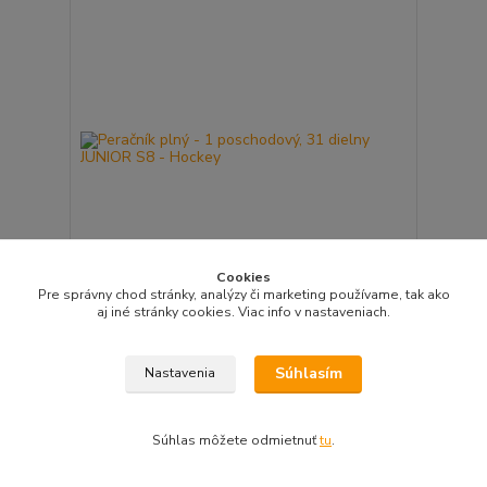
Cookies
Pre správny chod stránky, analýzy či marketing používame, tak ako
aj iné stránky cookies. Viac info v nastaveniach.
Peračník plný - 1 poschodový, 31 dielny JUNIOR S8
- Hockey
9,50 EUR
Súhlasím
Nastavenia
/
ks
Skladom > 5 ks
7,72 EUR
bez DPH
Pridať do košíka
Súhlas môžete odmietnuť
tu
.