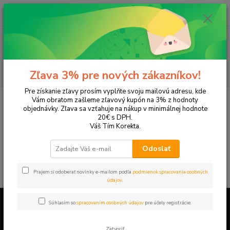
0
ks
+421 905 615 831
za
0,00 EUR
Menu
Hľadať
Zľava 3% pre nových zákazníkov!
Pre získanie zľavy prosím vyplňte svoju mailovú adresu, kde
Úvod
Tašky a batohy
Peračníky a puzdrá
2-poschodové
Vám obratom zašleme zľavový kupón na 3% z hodnoty
objednávky. Zľava sa vzťahuje na nákup v minimálnej hodnote
2-poschodové
20€ s DPH.
Váš Tím Korekta.
V tejto kategórii nebol nájdený žiadny tovar.
Odoslať
Prajem si odoberať novinky e-mailom podľa
podmienok spracovania osobných
údajov
.
Súhlasím so
spracovaním osobných údajov
pre účely registrácie.
Firemné údaje a informácie
Zatvoriť