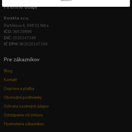
Firemné údaje
Korekta s.r.o.
Bartókova 6, 949 01 Nitra
IČO:
36519898
DIČ:
2020147349
IČ DPH:
SK2020147349
Pre zákazníkov
Blog
Kontakt
Doprava a platba
Obchodné podmienky
Ochrana osobných údajov
Odstúpenie od zmluvy
Hodnotenia zákazníkov