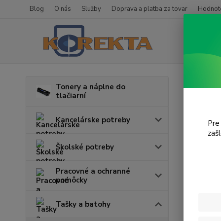
Blog
O nás
Služby
Doprava a platba za tovar
Hodnote
Úvod
T
Tonery a náplne do
tlačiarní
Kufr
Kancelárske potreby
Pre
zaš
Cena:
Školské potreby
Pracovné a ochranné
pomôcky
Tašky a batohy