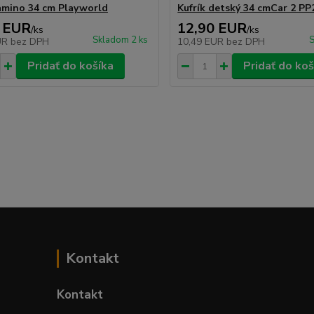
lamino 34 cm Playworld
Kufrík detský 34 cmCar 2 PP
 EUR
12,90 EUR
/
ks
/
ks
Skladom 2 ks
S
UR
bez DPH
10,49 EUR
bez DPH
Pridať do košíka
Pridať do koš
Kontakt
Kontakt