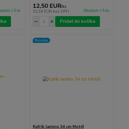
12,50 EUR
/
ks
ladom > 5 ks
Skladom > 5 ks
10,16 EUR
bez DPH
íka
Pridať do košíka
Novinka
-
Kufrík lamino 34 cm Motýľ