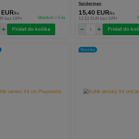
Spiderman
 EUR
15,40 EUR
/
ks
/
ks
Skladom > 5 ks
S
UR
bez DPH
12,52 EUR
bez DPH
Pridať do košíka
Pridať do koš
Novinka