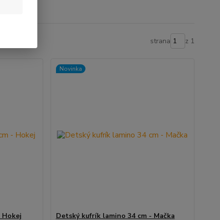
strana
z 1
Novinka
- Hokej
Detský kufrík lamino 34 cm - Mačka