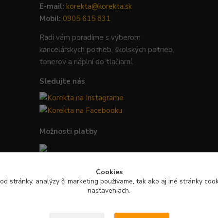
E-mail:
korekta@korekta.sk
Mobil:
0905 615 831
Radi vám poradíme s výberom
kancelárskych potrieb, školských potrieb,
tonerov a náplní do tlačiarní.
Sledujte nás
Možnosti platby
Bezpečná platba kartou, Google Pay,
Cookies
Apple Pay a bankovým prevodom.
od stránky, analýzy či marketing používame, tak ako aj iné stránky cooki
nastaveniach.