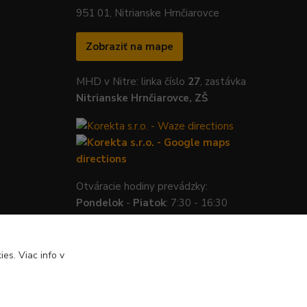
951 01, Nitrianske Hrnčiarovce
Zobraziť na mape
MHD v Nitre: linka číslo
27
, zastávka
Nitrianske Hrnčiarovce, ZŠ
Otváracie hodiny prevádzky:
Pondelok
-
Piatok
: 7:30 - 16:30
es. Viac info v