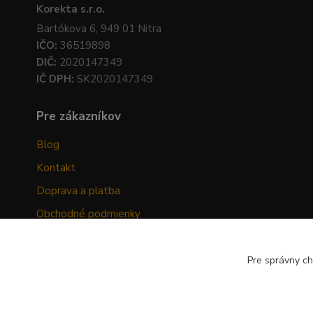
Korekta s.r.o.
Bartókova 6, 949 01 Nitra
IČO:
36519898
DIČ:
2020147349
IČ DPH:
SK2020147349
Pre zákazníkov
Blog
Kontakt
Doprava a platba
Obchodné podmienky
Ochrana osobných údajov
Odstúpenie od zmluvy
Pre správny ch
Hodnotenia zákazníkov