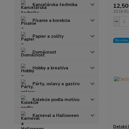
Kancelárska technika
12,50
10,16 E
Písanie a korekcia
Papier a zošity
Novinka
Domácnosť
Hobby a kreatíva
Párty, oslavy a gastro
Kolekcie podľa motívu
Karneval a Halloween
Detský 