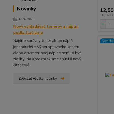
Novinky
12,50
10,16 E
11.07.2026
Nový vyhľadávač tonerov a náplní
podľa tlačiarne
Nájdite správny toner alebo náplň
Novinka
jednoduchšie Výber správneho toneru
alebo atramentovej náplne nemusí byť
zložitý. Na Korekta.sk sme spustili nový...
čítať celé
Zobraziť všetky novinky