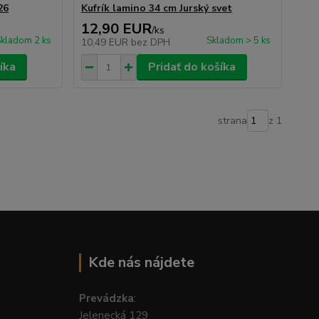
26
Kufrík lamino 34 cm Jurský svet
12,90 EUR
/
ks
kladom 2 ks
Skladom > 5 ks
10,49 EUR
bez DPH
íka
Pridať do košíka
strana
z 1
Kde nás nájdete
Prevádzka
:
Jelenecká 129