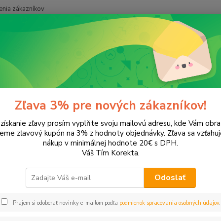
nia zákazníkov
Neviet
Hľadať
+421
ašky a batohy
Kufríky
íky
Zľava 3% pre nových zákazníkov!
 získanie zľavy prosím vyplňte svoju mailovú adresu, kde Vám obr
leme zľavový kupón na 3% z hodnoty objednávky. Zľava sa vzťahuj
EUR
Od
nákup v minimálnej hodnote 20€ s DPH.
Váš Tím Korekta.
Odoslať
Upresniť parametr
Prajem si odoberať novinky e-mailom podľa
podmienok spracovania osobných údajov
.