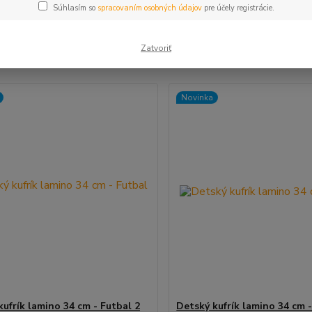
Súhlasím so
spracovaním osobných údajov
pre účely registrácie.
šie
Najlacnejšie
Najdrahšie
Zatvoriť
m 1-9 z 9
Novinka
kufrík lamino 34 cm - Futbal 2
Detský kufrík lamino 34 cm 