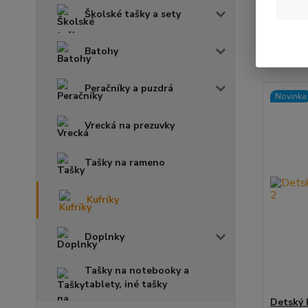
Školské tašky a sety
Najnov
Batohy
Zobrazuje
Peračníky a puzdrá
Novinka
Vrecká na prezuvky
Tašky na rameno
Kufríky
Doplnky
Tašky na notebooky a
tablety, iné tašky
Detský 