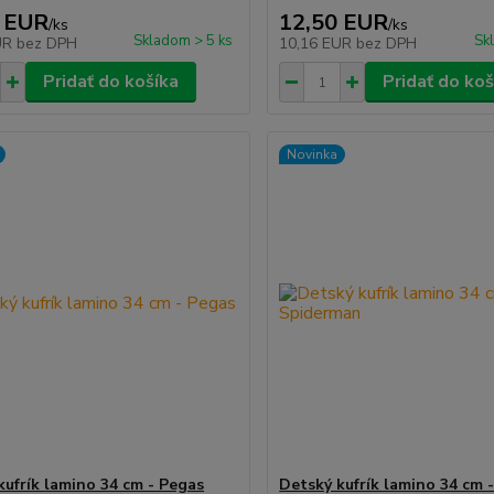
 EUR
12,50 EUR
/
ks
/
ks
Skladom > 5 ks
Sk
UR
bez DPH
10,16 EUR
bez DPH
Pridať do košíka
Pridať do koš
Novinka
kufrík lamino 34 cm - Pegas
Detský kufrík lamino 34 cm 