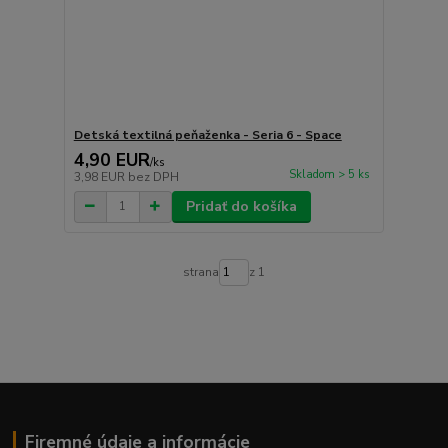
Detská textilná peňaženka - Seria 6 - Space
4,90 EUR
/
ks
Skladom > 5 ks
3,98 EUR
bez DPH
Pridať do košíka
strana
z 1
Firemné údaje a informácie