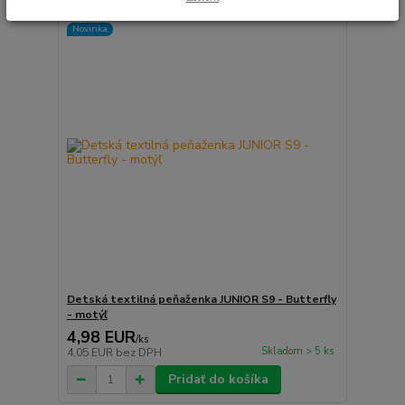
Novinka
Detská textilná peňaženka JUNIOR S9 - Butterfly
- motýľ
4,98 EUR
/
ks
Skladom > 5 ks
4,05 EUR
bez DPH
Pridať do košíka