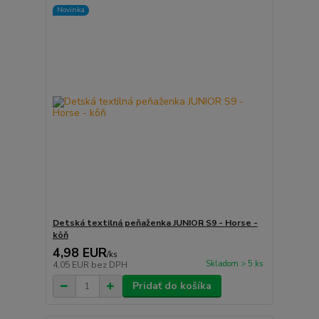
Novinka
Detská textilná peňaženka JUNIOR S9 - Horse -
kôň
4,98 EUR
/
ks
Skladom > 5 ks
4,05 EUR
bez DPH
Pridať do košíka