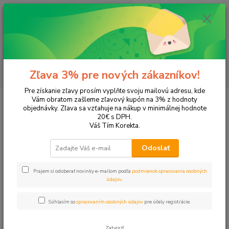
0
ks
+421 905 615 831
za
0,00 EUR
Menu
Hľadať
Zľava 3% pre nových zákazníkov!
Pre získanie zľavy prosím vyplňte svoju mailovú adresu, kde
Úvod
Tašky a batohy
Doplnky
Kozmetické tašky a peňaženky
Vám obratom zašleme zľavový kupón na 3% z hodnoty
objednávky. Zľava sa vzťahuje na nákup v minimálnej hodnote
Kozmetické tašky a peňaženky
20€ s DPH.
Váš Tím Korekta.
Upresniť parametre
Odoslať
Prajem si odoberať novinky e-mailom podľa
podmienok spracovania osobných
Najnovšie
Najlacnejšie
Najdrahšie
údajov
.
Zobrazujem 1-20 z 20
Súhlasím so
spracovaním osobných údajov
pre účely registrácie.
strana
z 1
Zatvoriť