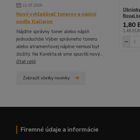
11.07.2026
Obrúsky
Nový vyhľadávač tonerov a náplní
Royal b
podľa tlačiarne
1,80 
1,46 EU
Nájdite správny toner alebo náplň
jednoduchšie Výber správneho toneru
alebo atramentovej náplne nemusí byť
zložitý. Na Korekta.sk sme spustili nový...
čítať celé
Zobraziť všetky novinky
Firemné údaje a informácie