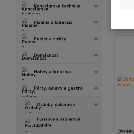
Kancelárska technika
Najnov
Písanie a korekcia
Zobrazuje
Papier a zošity
Domácnosť
Hobby a kreatíva
Párty, oslavy a gastro
Ozdoby, dekorácie
Plastové a papierové
poháre
Obrúsky