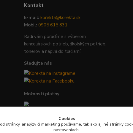
Kontakt
E-mail:
korekta@korekta.sk
Mobil:
0905 615 831
Radi vám poradíme s výberom
kancelárskych potrieb, školských potrieb,
tonerov a náplní do tlačiarní.
Sledujte nás
Možnosti platby
Bezpečná platba kartou, Google Pay,
Cookies
Apple Pay a bankovým prevodom.
od stránky, analýzy či marketing používame, tak ako aj iné stránky cooki
nastaveniach.