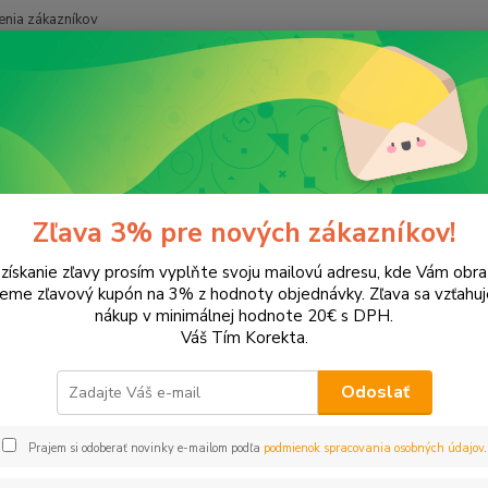
nia zákazníkov
Neviet
Hľadať
+421
árty, oslavy a gastro
Servítky a obrúsky
3-vrstvé celoročné
stvé celoročné
Zľava 3% pre nových zákazníkov!
 získanie zľavy prosím vyplňte svoju mailovú adresu, kde Vám obr
leme zľavový kupón na 3% z hodnoty objednávky. Zľava sa vzťahuj
EUR
Od
nákup v minimálnej hodnote 20€ s DPH.
Váš Tím Korekta.
Odoslať
Upresniť parametr
Prajem si odoberať novinky e-mailom podľa
podmienok spracovania osobných údajov
.