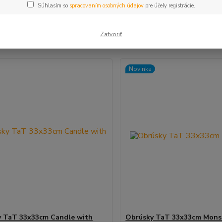
Súhlasím so
spracovaním osobných údajov
pre účely registrácie.
šie
Najlacnejšie
Najdrahšie
Zatvoriť
m 1-9 z 9
Novinka
 TaT 33x33cm Candle with
Obrúsky TaT 33x33cm Mons