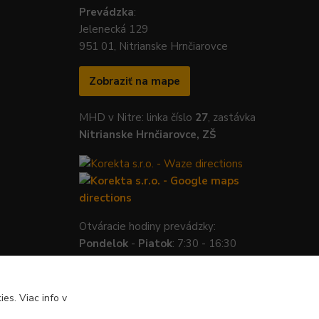
Prevádzka
:
Jelenecká 129
951 01, Nitrianske Hrnčiarovce
Zobraziť na mape
MHD v Nitre: linka číslo
27
, zastávka
Nitrianske Hrnčiarovce, ZŠ
Otváracie hodiny prevádzky:
Pondelok
-
Piatok
: 7:30 - 16:30
es. Viac info v