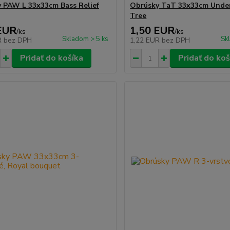
 PAW L 33x33cm Bass Relief
Obrúsky TaT 33x33cm Unde
Tree
EUR
1,50 EUR
/
ks
/
ks
Skladom > 5 ks
Sk
R
bez DPH
1,22 EUR
bez DPH
Pridať do košíka
Pridať do koš