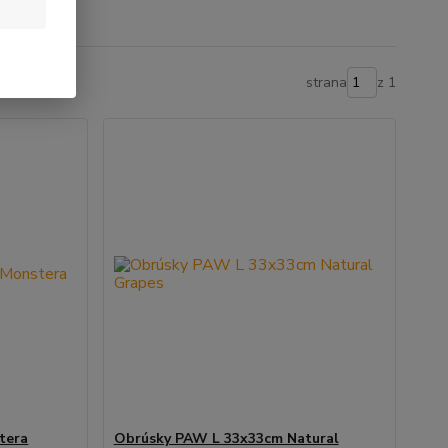
strana
z 1
tera
Obrúsky PAW L 33x33cm Natural