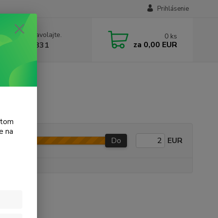
Prihlásenie
e si rady? Zavolajte.
0
ks
za
0,00 EUR
 905 615 831
atom
e na
Do
EUR
e