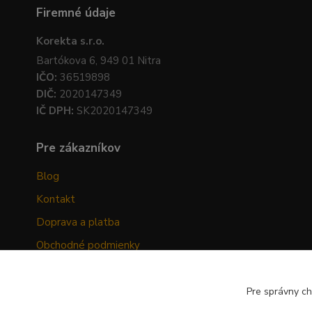
Firemné údaje
Korekta s.r.o.
Bartókova 6, 949 01 Nitra
IČO:
36519898
DIČ:
2020147349
IČ DPH:
SK2020147349
Pre zákazníkov
Blog
Kontakt
Doprava a platba
Obchodné podmienky
Ochrana osobných údajov
Odstúpenie od zmluvy
Pre správny ch