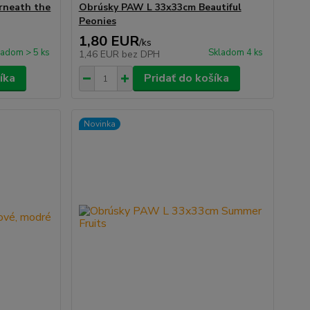
rneath the
Obrúsky PAW L 33x33cm Beautiful
Peonies
1,80 EUR
/
ks
ladom > 5 ks
Skladom 4 ks
1,46 EUR
bez DPH
íka
Pridať do košíka
Novinka