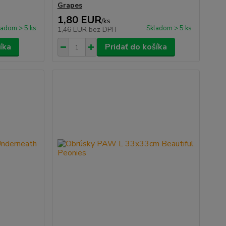
Grapes
1,80 EUR
/
ks
ladom > 5 ks
Skladom > 5 ks
1,46 EUR
bez DPH
íka
Pridať do košíka