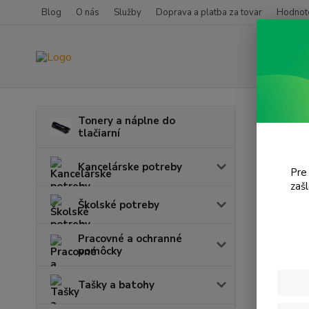
Blog
O nás
Služby
Doprava a platba za tovar
Hodnote
Úvod
P
Tonery a náplne do
tlačiarní
3-vr
Kancelárske potreby
Pre
zaš
Cena:
Školské potreby
Pracovné a ochranné
pomôcky
Tašky a batohy