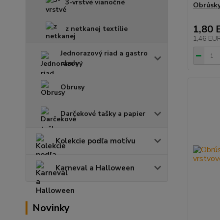
3-vrstvé vianočné
Obrúsky
1,80 
z netkanej textílie
1,46 EU
Jednorazový riad a gastro
obaly
Obrusy
Darčekové tašky a papier
Kolekcie podľa motívu
Karneval a Halloween
Novinky