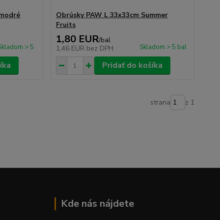
 modré
Obrúsky PAW L 33x33cm Summer
Fruits
1,80 EUR
/
bal
Skladom > 5
Skladom > 5 bal
1,46 EUR
bez DPH
íka
Pridať do košíka
strana
z 1
Kde nás nájdete