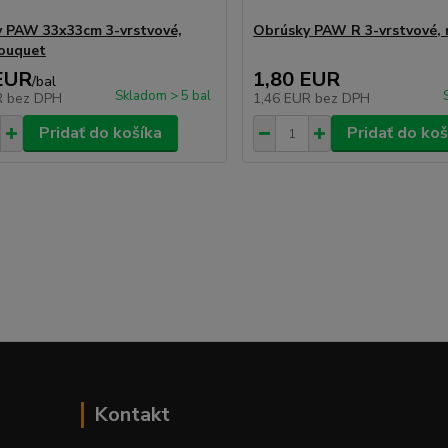
 PAW 33x33cm 3-vrstvové,
Obrúsky PAW R 3-vrstvové,
ouquet
EUR
1,80 EUR
/
bal
Skladom > 5 bal
R
bez DPH
1,46 EUR
bez DPH
Pridať do košíka
Pridať do koš
Kontakt