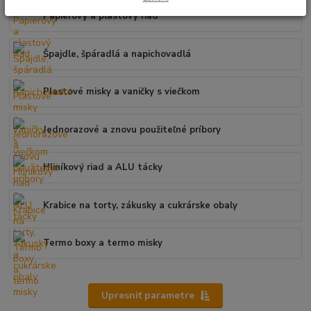
Papierový a plastový riad
Špajdle, špáradlá a napichovadlá
Plastové misky a vaničky s viečkom
Jednorazové a znovu použiteľné príbory
Hliníkový riad a ALU tácky
Krabice na torty, zákusky a cukrárske obaly
Termo boxy a termo misky
Upresniť parametre