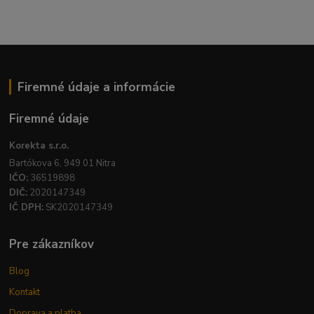
Firemné údaje a informácie
Firemné údaje
Korekta s.r.o.
Bartókova 6, 949 01 Nitra
IČO:
36519898
DIČ:
2020147349
IČ DPH:
SK2020147349
Pre zákazníkov
Blog
Kontakt
Doprava a platba