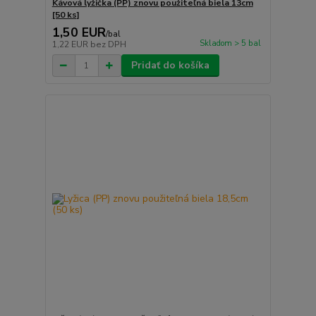
Kávová lyžička (PP) znovu použiteľná biela 13cm
[50 ks]
1,50 EUR
/
bal
Skladom > 5 bal
1,22 EUR
bez DPH
Pridať do košíka