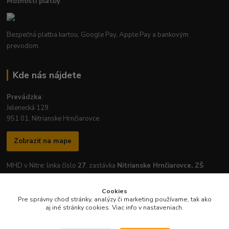
Možnosti platby
Bezpečná platba kartou, Google Pay, Apple Pay a bankovým
prevodom.
Kde nás nájdete
Prevádzka
:
Jelenecká 129
951 01, Nitrianske Hrnčiarovce
Zobraziť na mape
MHD v Nitre: linka číslo
27
, zastávka
Nitrianske Hrnčiarovce, ZŠ
Cookies
Pre správny chod stránky, analýzy či marketing používame, tak ako
aj iné stránky cookies. Viac info v nastaveniach.
Otváracie hodiny prevádzky:
Pondelok
-
Piatok
: 7:30 - 16:30