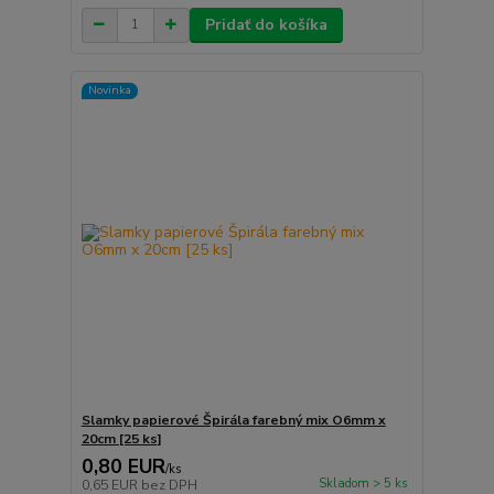
Pridať do košíka
Novinka
Slamky papierové Špirála farebný mix O6mm x
20cm [25 ks]
0,80 EUR
/
ks
Skladom > 5 ks
0,65 EUR
bez DPH