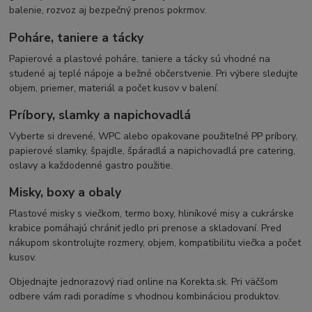
balenie, rozvoz aj bezpečný prenos pokrmov.
Poháre, taniere a tácky
Papierové a plastové poháre, taniere a tácky sú vhodné na
studené aj teplé nápoje a bežné občerstvenie. Pri výbere sledujte
objem, priemer, materiál a počet kusov v balení.
Príbory, slamky a napichovadlá
Vyberte si drevené, WPC alebo opakovane použiteľné PP príbory,
papierové slamky, špajdle, špáradlá a napichovadlá pre catering,
oslavy a každodenné gastro použitie.
Misky, boxy a obaly
Plastové misky s viečkom, termo boxy, hliníkové misy a cukrárske
krabice pomáhajú chrániť jedlo pri prenose a skladovaní. Pred
nákupom skontrolujte rozmery, objem, kompatibilitu viečka a počet
kusov.
Objednajte jednorazový riad online na Korekta.sk. Pri väčšom
odbere vám radi poradíme s vhodnou kombináciou produktov.