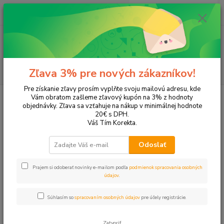
0
ks
+421 905 615 831
za
0,00 EUR
Menu
Hľadať
Zľava 3% pre nových zákazníkov!
Pre získanie zľavy prosím vyplňte svoju mailovú adresu, kde
Úvod
Párty, oslavy a gastro
Jednorazový riad a gastro obaly
Vám obratom zašleme zľavový kupón na 3% z hodnoty
objednávky. Zľava sa vzťahuje na nákup v minimálnej hodnote
/jednorazovy-riad-a-gastro-obaly
20€ s DPH.
Váš Tím Korekta.
Vyberte si jednorazový riad a praktické gastro obaly na
Odoslať
servírovanie, balenie a prenos jedál a nápojov. V ponuke nájdete
papierové poháre a taniere, príbory, misky s viečkom, termo boxy,
Prajem si odoberať novinky e-mailom podľa
podmienok spracovania osobných
hliníkový riad, slamky, špajdle aj krabice na torty a zákusky.
údajov
.
Súhlasím so
spracovaním osobných údajov
pre účely registrácie.
Papierové slamky
Zatvoriť