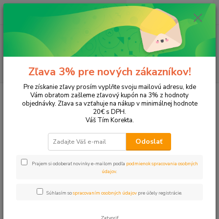
0
ks
+421 905 615 831
za
0,00 EUR
Menu
Hľadať
Zľava 3% pre nových zákazníkov!
Pre získanie zľavy prosím vyplňte svoju mailovú adresu, kde
Úvod
Párty, oslavy a gastro
Ozdoby, dekorácie
Vám obratom zašleme zľavový kupón na 3% z hodnoty
objednávky. Zľava sa vzťahuje na nákup v minimálnej hodnote
Ozdoby, dekorácie
20€ s DPH.
Váš Tím Korekta.
V tejto kategórii nájdete vodné, klasické či modelovacie balóny.
Odoslať
Máme pre Vás aj balónový set, ktorý obsahuje modelovacie
balóny a pumpu.
Prajem si odoberať novinky e-mailom podľa
podmienok spracovania osobných
údajov
.
Girlandy, lampióny
Súhlasím so
spracovaním osobných údajov
pre účely registrácie.
Zatvoriť