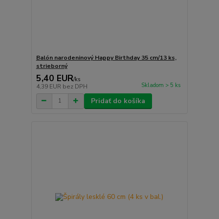
Balón narodeninový Happy Birthday 35 cm/13 ks,
strieborný
5,40 EUR
/
ks
Skladom > 5 ks
4,39 EUR
bez DPH
Pridať do košíka