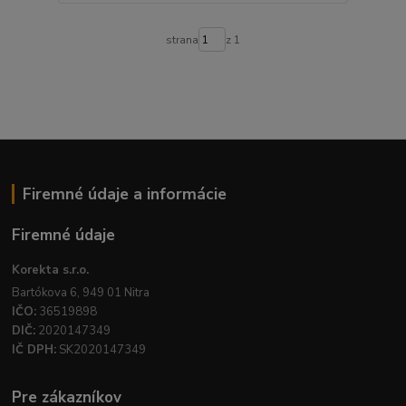
strana
z 1
Firemné údaje a informácie
Firemné údaje
Korekta s.r.o.
Bartókova 6, 949 01 Nitra
IČO:
36519898
DIČ:
2020147349
IČ DPH:
SK2020147349
Pre zákazníkov