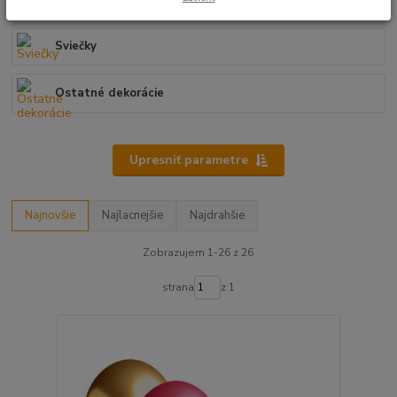
Balóny
Sviečky
Ostatné dekorácie
Upresniť parametre
Najnovšie
Najlacnejšie
Najdrahšie
Zobrazujem 1-26 z 26
strana
z 1