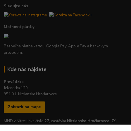
Sledujte nás
Možnosti platby
Bezpečná platba kartou, Google Pay, Apple Pay a bankovým
prevodom.
Kde nás nájdete
Prevádzka
:
Jelenecká 129
951 01, Nitrianske Hrnčiarovce
Zobraziť na mape
MHD v Nitre: linka číslo
27
, zastávka
Nitrianske Hrnčiarovce, ZŠ