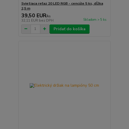
Svietiaca reťaz 20 LED RGB - cencúle 5 ks, dĺžka
2,5 m
39,50 EUR
/
ks
Skladom > 5 ks
32,11 EUR
bez DPH
Pridať do košíka