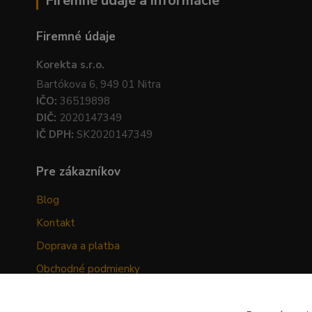
Firemné údaje a informácie
Firemné údaje
Korekta s.r.o.
Bartókova 6, 949 01 Nitra
IČO:
36519898
DIČ:
2020147349
IČ DPH:
SK2020147349
Pre zákazníkov
Blog
Kontakt
Doprava a platba
Obchodné podmienky
Ochrana osobných údajov