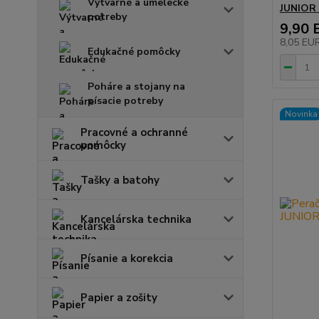
Výtvarné a umelecké
JUNIOR 
potreby
9,90 
8,05 EU
Edukačné pomôcky
Poháre a stojany na
písacie potreby
Novinka
Pracovné a ochranné
pomôcky
Tašky a batohy
Kancelárska technika
Písanie a korekcia
Papier a zošity