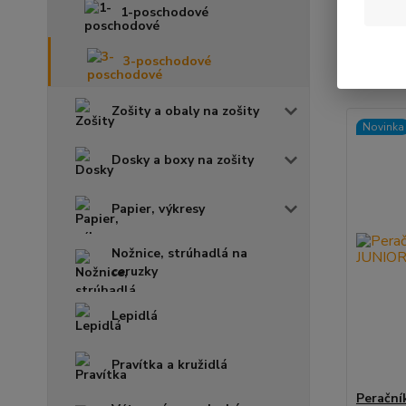
1-poschodové
Najnov
3-poschodové
Zobrazuje
Zošity a obaly na zošity
Novinka
Dosky a boxy na zošity
Papier, výkresy
Nožnice, strúhadlá na
ceruzky
Lepidlá
Pravítka a kružidlá
Perační