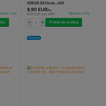
JUNIOR S9 Horse - kôň
9,90 EUR
/
ks
ladom > 5 ks
Skladom > 5 ks
8,05 EUR
bez DPH
íka
Pridať do košíka
Novinka