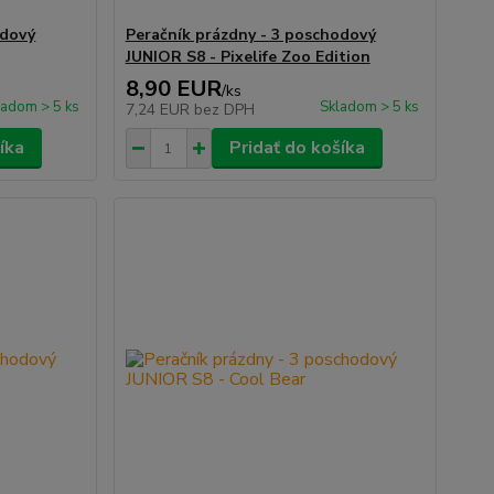
odový
Peračník prázdny - 3 poschodový
JUNIOR S8 - Pixelife Zoo Edition
8,90 EUR
/
ks
ladom > 5 ks
Skladom > 5 ks
7,24 EUR
bez DPH
íka
Pridať do košíka