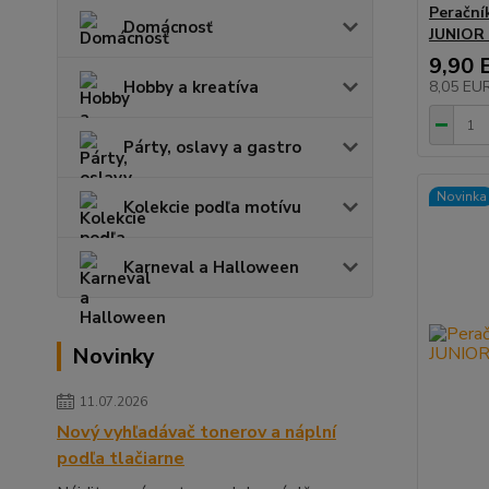
Perační
Domácnosť
JUNIOR 
9,90 
Hobby a kreatíva
8,05 EU
Párty, oslavy a gastro
Novinka
Kolekcie podľa motívu
Karneval a Halloween
Novinky
11.07.2026
Nový vyhľadávač tonerov a náplní
podľa tlačiarne