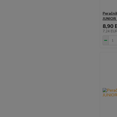
Perační
JUNIOR 
8,90 
7,24 EU