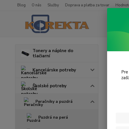
Blog
O nás
Služby
Doprava a platba za tovar
Hodnote
Úvod
Š
Tonery a náplne do
tlačiarní
3-po
Kancelárske potreby
Pre
zaš
Cena:
Školské potreby
Peračníky a puzdrá
Puzdrá na perá