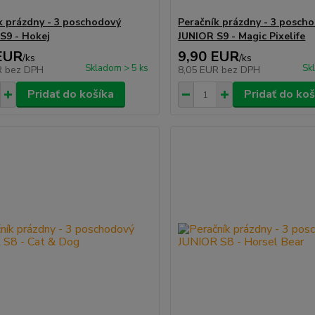
k prázdny - 3 poschodový
Peračník prázdny - 3 posch
S9 - Hokej
JUNIOR S9 - Magic Pixelife
EUR
9,90 EUR
/
ks
/
ks
Skladom > 5 ks
Sk
R
bez DPH
8,05 EUR
bez DPH
Pridať do košíka
Pridať do koš