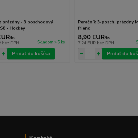
k prázdny - 3 poschodový
Peračník 3-posch. prázdny 
S8 - Hockey
friend
EUR
8,90 EUR
/
ks
/
ks
Skladom > 5 ks
S
R
bez DPH
7,24 EUR
bez DPH
Pridať do košíka
Pridať do koš