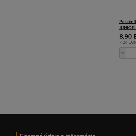
Perační
JUNIOR 
8,90 
7,24 EU