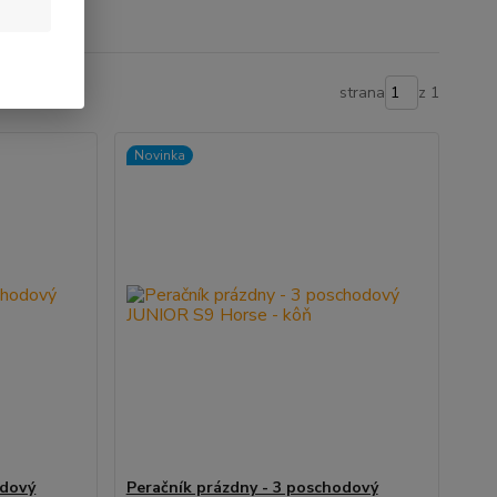
strana
z 1
Novinka
odový
Peračník prázdny - 3 poschodový