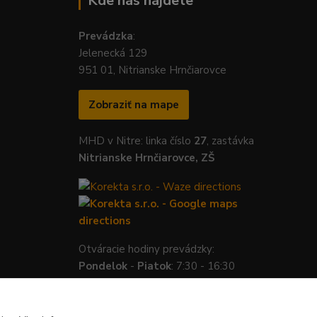
Kde nás nájdete
Prevádzka
:
Jelenecká 129
951 01, Nitrianske Hrnčiarovce
Zobraziť na mape
MHD v Nitre: linka číslo
27
, zastávka
Nitrianske Hrnčiarovce, ZŠ
Otváracie hodiny prevádzky:
Pondelok
-
Piatok
: 7:30 - 16:30