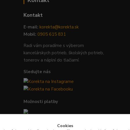
Kontakt
Kontakt
E-mail:
korekta@korekta.sk
Mobil:
0905 615 831
Radi vám poradíme s výberom
kancelárskych potrieb, školských potrieb,
tonerov a náplní do tlačiarní.
Sledujte nás
Možnosti platby
Bezpečná platba kartou, Google Pay,
Cookies