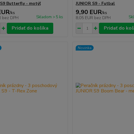
S9 Butterfly - motýľ
JUNIOR S9 - Futbal
EUR
9,90 EUR
/
ks
/
ks
Skladom > 5 ks
Sk
R
bez DPH
8,05 EUR
bez DPH
Pridať do košíka
Pridať do koš
Novinka