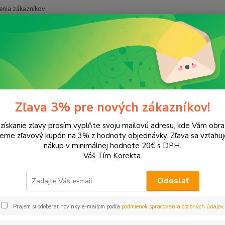
nia zákazníkov
Neviet
Hľadať
+421
kolské potreby
Peračníky a puzdrá
3-poschodové
schodové
Zľava 3% pre nových zákazníkov!
 získanie zľavy prosím vyplňte svoju mailovú adresu, kde Vám obr
leme zľavový kupón na 3% z hodnoty objednávky. Zľava sa vzťahuj
EUR
Od
nákup v minimálnej hodnote 20€ s DPH.
Váš Tím Korekta.
Odoslať
Upresniť parametr
Prajem si odoberať novinky e-mailom podľa
podmienok spracovania osobných údajov
.