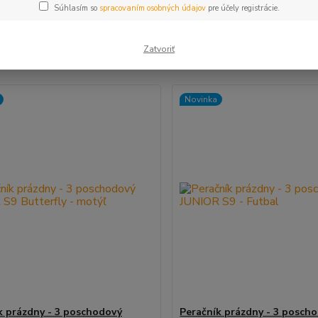
Súhlasím so
spracovaním osobných údajov
pre účely registrácie.
šie
Najlacnejšie
Najdrahšie
Zatvoriť
m 1-15 z 15
Novinka
k prázdny - 3 poschodový
Peračník prázdny - 3 posch