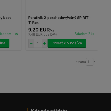
My best
Peračník 2-poschodový/plný SPIRIT -
T-Rex
9,20 EUR
/
ks
kladom 1 ks
Skladom 2 ks
7,48 EUR
bez DPH
íka
Pridať do košíka
strana
z 1