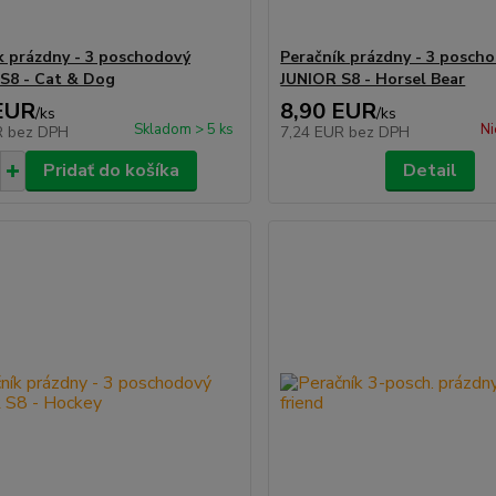
k prázdny - 3 poschodový
Peračník prázdny - 3 posch
S8 - Cat & Dog
JUNIOR S8 - Horsel Bear
EUR
8,90 EUR
/
ks
/
ks
Skladom > 5 ks
Ni
R
bez DPH
7,24 EUR
bez DPH
Pridať do košíka
Detail