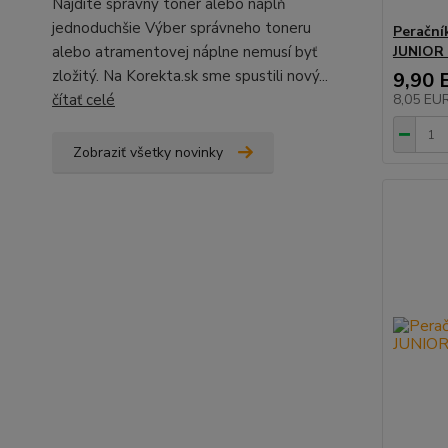
Nájdite správny toner alebo náplň
jednoduchšie Výber správneho toneru
Perační
alebo atramentovej náplne nemusí byť
JUNIOR 
zložitý. Na Korekta.sk sme spustili nový...
9,90 
čítať celé
8,05 EU
Zobraziť všetky novinky