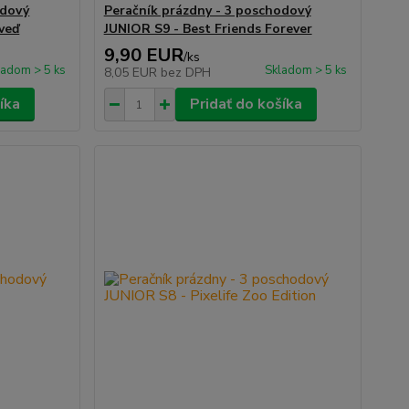
odový
Peračník prázdny - 3 poschodový
veď
JUNIOR S9 - Best Friends Forever
9,90 EUR
/
ks
ladom > 5 ks
Skladom > 5 ks
8,05 EUR
bez DPH
íka
Pridať do košíka