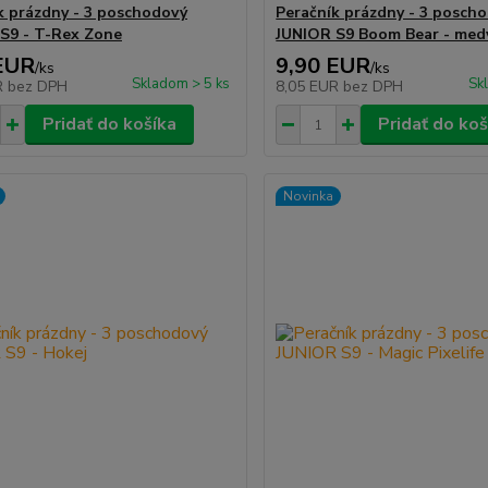
k prázdny - 3 poschodový
Peračník prázdny - 3 posch
S9 - T-Rex Zone
JUNIOR S9 Boom Bear - med
EUR
9,90 EUR
/
ks
/
ks
Skladom > 5 ks
Sk
R
bez DPH
8,05 EUR
bez DPH
Pridať do košíka
Pridať do koš
Novinka