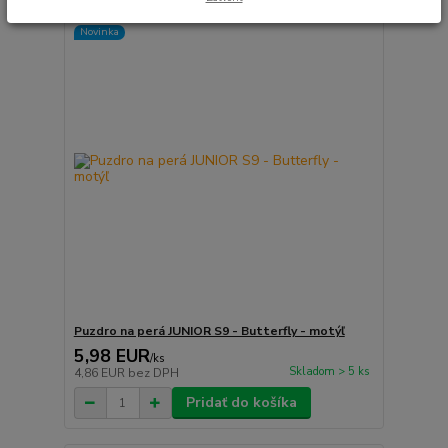
Novinka
Puzdro na perá JUNIOR S9 - Butterfly - motýľ
5,98 EUR
/
ks
Skladom > 5 ks
4,86 EUR
bez DPH
Pridať do košíka