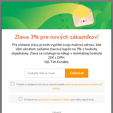
0
ks
EUR
+421 905 615 831
za
0,00 EUR
Menu
Hľadať
Zľava 3% pre nových zákazníkov!
Pre získanie zľavy prosím vyplňte svoju mailovú adresu, kde
Úvod
Školské potreby
Peračníky a puzdrá
Puzdrá na perá
Vám obratom zašleme zľavový kupón na 3% z hodnoty
objednávky. Zľava sa vzťahuje na nákup v minimálnej hodnote
Puzdrá na perá
20€ s DPH.
Váš Tím Korekta.
Upresniť parametre
Odoslať
Prajem si odoberať novinky e-mailom podľa
podmienok spracovania osobných
Najnovšie
Najlacnejšie
Najdrahšie
údajov
.
Zobrazujem 1-22 z 22
Súhlasím so
spracovaním osobných údajov
pre účely registrácie.
strana
z 1
Zatvoriť