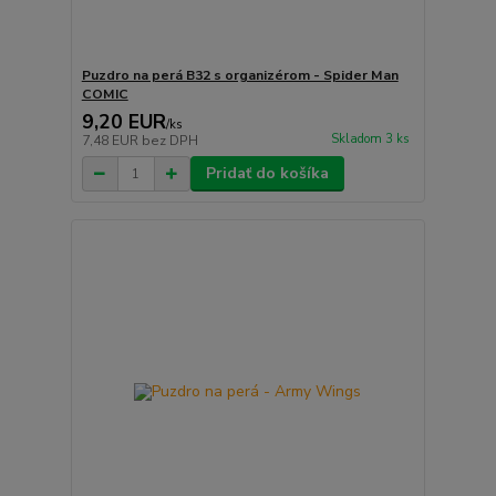
Puzdro na perá B32 s organizérom - Spider Man
COMIC
9,20 EUR
/
ks
Skladom 3 ks
7,48 EUR
bez DPH
Pridať do košíka