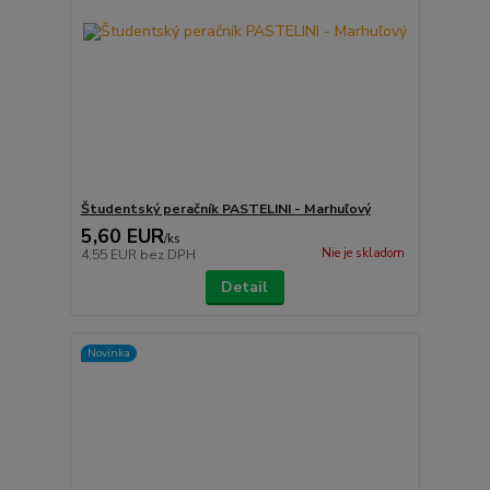
Študentský peračník PASTELINI - Marhuľový
5,60 EUR
/
ks
Nie je skladom
4,55 EUR
bez DPH
Detail
Novinka