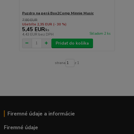
Puzdro na perá Box2Comp Minnie Music
7,80 EUR
Ušetríte 2,35 EUR
(- 30 %)
5,45 EUR
/
ks
Skladom 2 ks
4,43 EUR
bez DPH
Pridať do košíka
strana
z 1
Firemné údaje a informácie
Firemné údaje