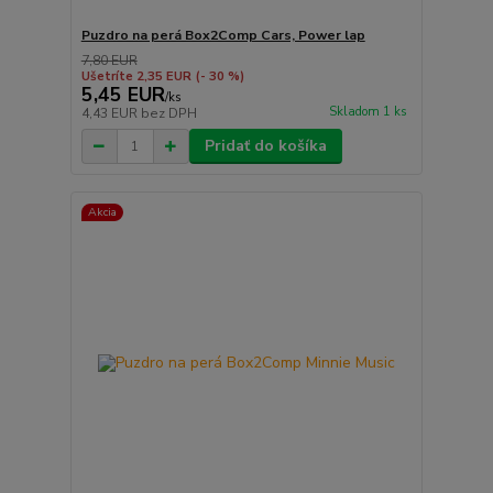
Puzdro na perá Box2Comp Cars, Power lap
7,80 EUR
Ušetríte 2,35 EUR
(- 30 %)
5,45 EUR
/
ks
Skladom 1 ks
4,43 EUR
bez DPH
Pridať do košíka
Akcia