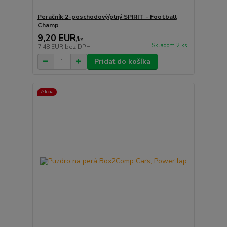
Peračník 2-poschodový/plný SPIRIT - Football
Champ
9,20 EUR
/
ks
Skladom 2 ks
7,48 EUR
bez DPH
Pridať do košíka
Akcia