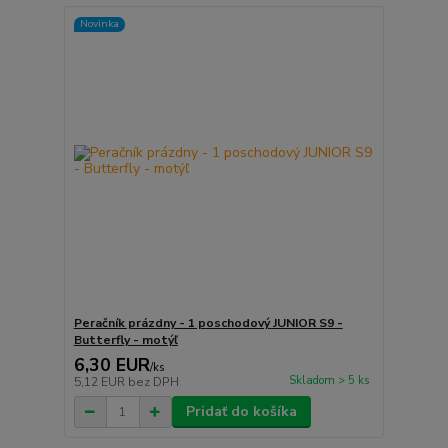
Novinka
Peračník prázdny - 1 poschodový JUNIOR S9 -
Butterfly - motýľ
6,30 EUR
/
ks
Skladom > 5 ks
5,12 EUR
bez DPH
Pridať do košíka