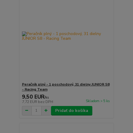
Peračník plný - 1 poschodový, 31 dielny JUNIOR S8
- Racing Team
9,50 EUR
/
ks
Skladom > 5 ks
7,72 EUR
bez DPH
Pridať do košíka