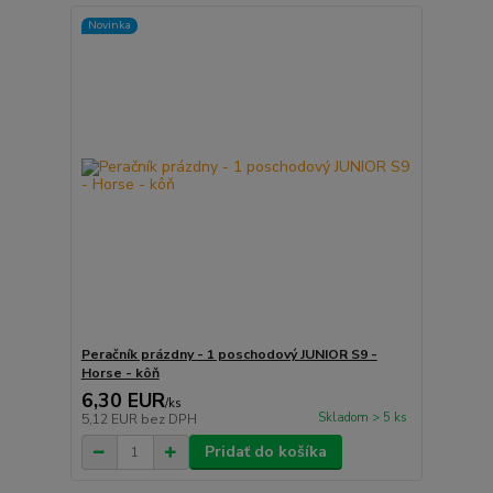
Novinka
Peračník prázdny - 1 poschodový JUNIOR S9 -
Horse - kôň
6,30 EUR
/
ks
Skladom > 5 ks
5,12 EUR
bez DPH
Pridať do košíka