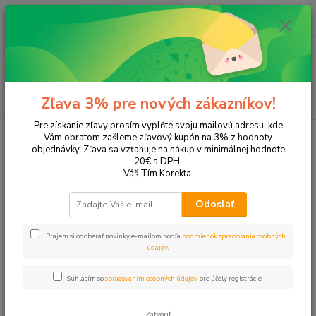
0
ks
EUR
+421 905 615 831
za
0,00 EUR
Menu
Hľadať
Zľava 3% pre nových zákazníkov!
Pre získanie zľavy prosím vyplňte svoju mailovú adresu, kde
Úvod
Školské potreby
Peračníky a puzdrá
1-poschodové
Vám obratom zašleme zľavový kupón na 3% z hodnoty
objednávky. Zľava sa vzťahuje na nákup v minimálnej hodnote
1-poschodové
20€ s DPH.
Váš Tím Korekta.
Upresniť parametre
Odoslať
Prajem si odoberať novinky e-mailom podľa
podmienok spracovania osobných
Najnovšie
Najlacnejšie
Najdrahšie
údajov
.
Zobrazujem 1-40 z 40
Súhlasím so
spracovaním osobných údajov
pre účely registrácie.
strana
z 1
Zatvoriť