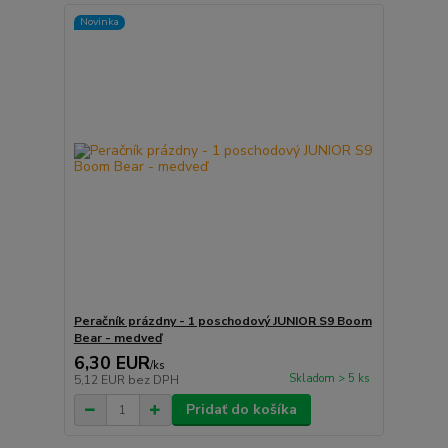
Novinka
Peračník prázdny - 1 poschodový JUNIOR S9 Boom
Bear - medveď
6,30 EUR
/
ks
Skladom > 5 ks
5,12 EUR
bez DPH
Pridať do košíka