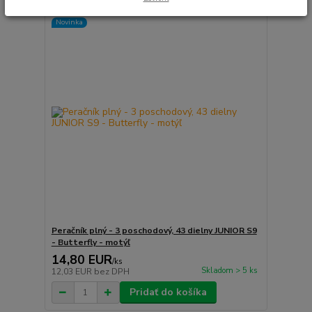
Novinka
Peračník plný - 3 poschodový, 43 dielny JUNIOR S9
- Butterfly - motýľ
14,80 EUR
/
ks
Skladom > 5 ks
12,03 EUR
bez DPH
Pridať do košíka