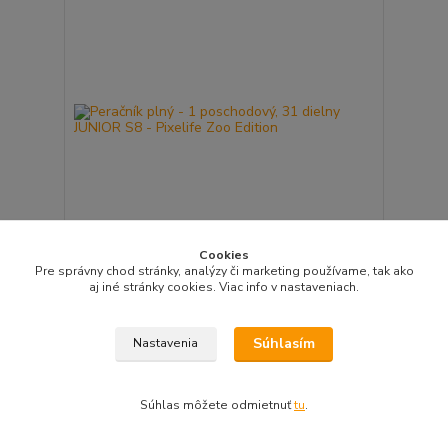
Cookies
Pre správny chod stránky, analýzy či marketing používame, tak ako
Peračník plný - 1 poschodový, 31 dielny JUNIOR S8
aj iné stránky cookies. Viac info v nastaveniach.
- Pixelife Zoo Edition
9,50 EUR
/
ks
Skladom > 5 ks
7,72 EUR
bez DPH
Súhlasím
Nastavenia
Pridať do košíka
Súhlas môžete odmietnuť
tu
.