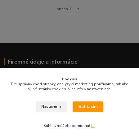
strana
z 1
Firemné údaje a informácie
Firemné údaje
Cookies
Pre správny chod stránky, analýzy či marketing používame, tak ako
Korekta s.r.o.
aj iné stránky cookies. Viac info v nastaveniach.
Bartókova 6, 949 01 Nitra
IČO:
36519898
Súhlasím
Nastavenia
DIČ:
2020147349
IČ DPH:
SK2020147349
Súhlas môžete odmietnuť
tu
.
Pre zákazníkov