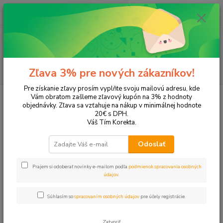
0
ks
EUR
+421 905 615 831
za
0,00 EUR
Menu
Hľadať
Zľava 3% pre nových zákazníkov!
Pre získanie zľavy prosím vyplňte svoju mailovú adresu, kde
Úvod
Školské potreby
Lepidlá
Vám obratom zašleme zľavový kupón na 3% z hodnoty
objednávky. Zľava sa vzťahuje na nákup v minimálnej hodnote
Lepidlá
20€ s DPH.
Váš Tím Korekta.
Upresniť parametre
Odoslať
Prajem si odoberať novinky e-mailom podľa
podmienok spracovania osobných
Najnovšie
Najlacnejšie
Najdrahšie
údajov
.
Zobrazujem 1-31 z 31
Súhlasím so
spracovaním osobných údajov
pre účely registrácie.
strana
z 1
Zatvoriť