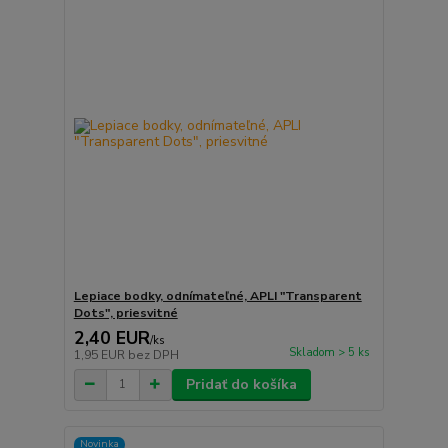
Lepiace bodky, odnímateľné, APLI "Transparent
Dots", priesvitné
2,40 EUR
/
ks
Skladom > 5 ks
1,95 EUR
bez DPH
Pridať do košíka
Novinka