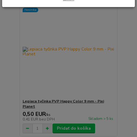
Novinka
Lepiaca tyčinka PVP Happy Color 9 mm - Pixi
Planet
0,50 EUR
/
ks
Skladom > 5 ks
0,41 EUR
bez DPH
Pridať do košíka