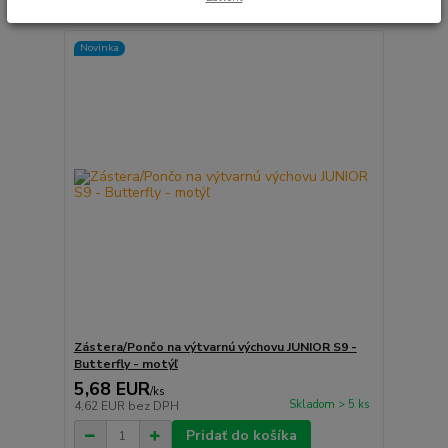
Novinka
Zástera/Pončo na výtvarnú výchovu JUNIOR S9 -
Butterfly - motýľ
5,68 EUR
/
ks
Skladom > 5 ks
4,62 EUR
bez DPH
Pridať do košíka