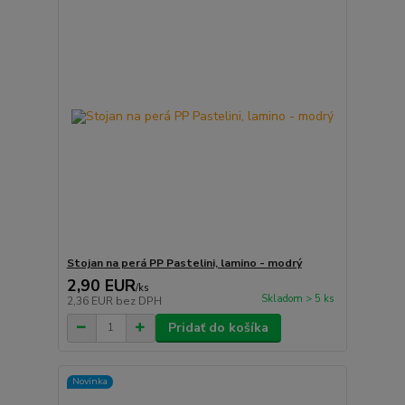
Stojan na perá PP Pastelini, lamino - modrý
2,90 EUR
/
ks
Skladom > 5 ks
2,36 EUR
bez DPH
Pridať do košíka
Novinka