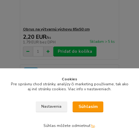
Obrus na výtvarnú výchovu 65x50 cm
2,20 EUR
/
ks
Skladom > 5 ks
1,79 EUR
bez DPH
Pridať do košíka
Novinka
Cookies
Pre správny chod stránky, analýzy či marketing používame, tak ako
aj iné stránky cookies. Viac info v nastaveniach.
Súhlasím
Nastavenia
Súhlas môžete odmietnuť
tu
.