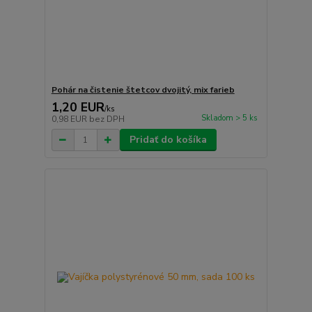
Pohár na čistenie štetcov dvojitý, mix farieb
1,20 EUR
/
ks
Skladom > 5 ks
0,98 EUR
bez DPH
Pridať do košíka