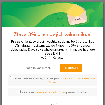
0
ks
EUR
+421 905 615 831
za
0,00 EUR
Menu
Hľadať
Zľava 3% pre nových zákazníkov!
Pre získanie zľavy prosím vyplňte svoju mailovú adresu, kde
Úvod
Školské potreby
Výtvarné a umelecké potreby
Pomôcky a
Vám obratom zašleme zľavový kupón na 3% z hodnoty
prípravky
objednávky. Zľava sa vzťahuje na nákup v minimálnej hodnote
20€ s DPH.
Pomôcky a prípravky
Váš Tím Korekta.
Odoslať
Upresniť parametre
Prajem si odoberať novinky e-mailom podľa
podmienok spracovania osobných
údajov
.
Najnovšie
Najlacnejšie
Najdrahšie
Súhlasím so
spracovaním osobných údajov
pre účely registrácie.
Zobrazujem 1-50 z 59
Zatvoriť
strana
z 2
ďalšie