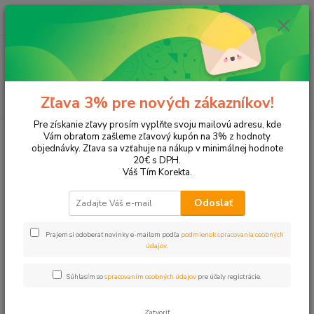
0
ks
EUR
+421 905 615 831
za
0,00 EUR
Menu
Hľadať
Zľava 3% pre nových zákazníkov!
Pre získanie zľavy prosím vyplňte svoju mailovú adresu, kde
Úvod
Domácnosť
Pre deti
Bublifuky
Vám obratom zašleme zľavový kupón na 3% z hodnoty
objednávky. Zľava sa vzťahuje na nákup v minimálnej hodnote
Bublifuky
20€ s DPH.
Váš Tím Korekta.
Upresniť parametre
Odoslať
Prajem si odoberať novinky e-mailom podľa
podmienok spracovania osobných
Najnovšie
Najlacnejšie
Najdrahšie
údajov
.
Zobrazujem 1-14 z 14
Súhlasím so
spracovaním osobných údajov
pre účely registrácie.
strana
z 1
Zatvoriť