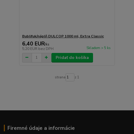
Bublifuk/náplň DULCOP 1000 ml, Extra Classic
6,40 EUR
/
ks
Skladom > 5 ks
5,20 EUR
bez DPH
Pridať do košíka
strana
z 1
Firemné údaje a informácie