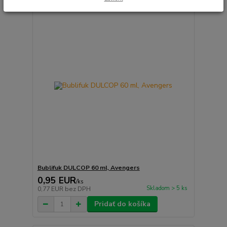
Bublifuk DULCOP 60 ml, Avengers
0,95 EUR
/
ks
Skladom > 5 ks
0,77 EUR
bez DPH
Pridať do košíka