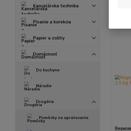
Kancelárska technika
Najnov
Písanie a korekcia
Zobrazuje
Papier a zošity
Domácnosť
Do kuchyne
Náradie
Drogéria
Pomôcky na upratovanie
Regener