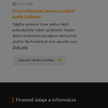
11.07.2026
Nový vyhľadávač tonerov a náplní
podľa tlačiarne
Nájdite správny toner alebo náplň
jednoduchšie Výber správneho toneru
alebo atramentovej náplne nemusí byť
zložitý. Na Korekta.sk sme spustili nový...
čítať celé
Zobraziť všetky novinky
Firemné údaje a informácie