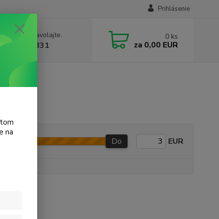
Prihlásenie
e si rady? Zavolajte.
0
ks
za
0,00 EUR
 905 615 831
atom
e na
Do
EUR
e