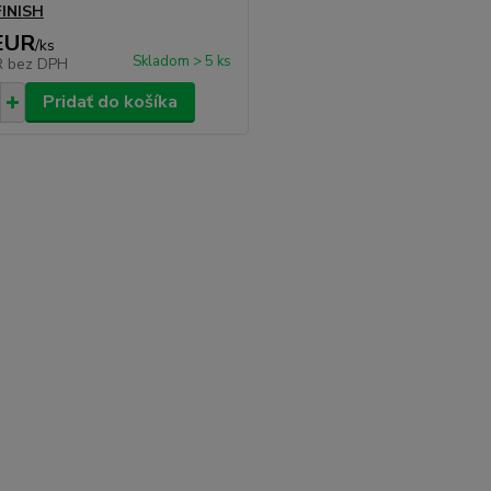
FINISH
EUR
/
ks
Skladom > 5 ks
R
bez DPH
Pridať do košíka