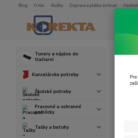
Blog
O nás
Služby
Doprava a platba za tovar
Hodnote
Úvod
Tonery a náplne do
tlačiarní
Do u
Kancelárske potreby
Pre
zaš
Cena:
Školské potreby
Pracovné a ochranné
pomôcky
Tašky a batohy