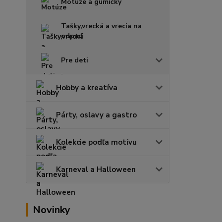
Motúze a gumičky
Tašky,vrecká a vrecia na
odpad
Pre deti
Hobby a kreatíva
Párty, oslavy a gastro
Kolekcie podľa motívu
Karneval a Halloween
Novinky