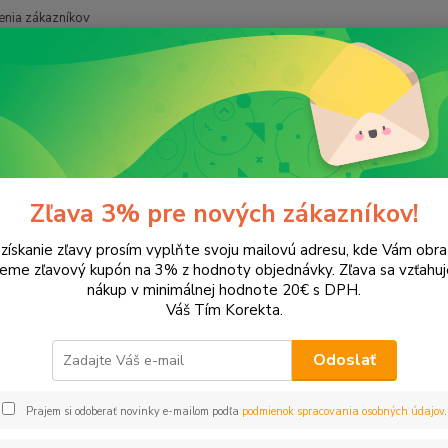
nia zákazníkov
Neviet
Hľadať
+421
Domácnosť
Drogéria
Do umývačky riadu
mývačky riadu
Zľava 3% pre nových zákazníkov!
 získanie zľavy prosím vyplňte svoju mailovú adresu, kde Vám obr
leme zľavový kupón na 3% z hodnoty objednávky. Zľava sa vzťahuj
EUR
Od
nákup v minimálnej hodnote 20€ s DPH.
Váš Tím Korekta.
Odoslať
Upresniť parametr
Prajem si odoberať novinky e-mailom podľa
podmienok spracovania osobných údajov
.