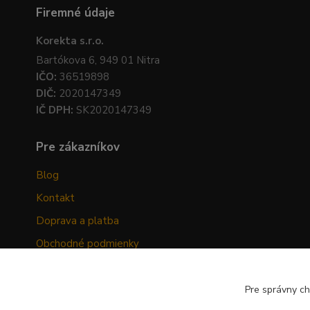
Firemné údaje
Korekta s.r.o.
Bartókova 6, 949 01 Nitra
IČO:
36519898
DIČ:
2020147349
IČ DPH:
SK2020147349
Pre zákazníkov
Blog
Kontakt
Doprava a platba
Obchodné podmienky
Ochrana osobných údajov
Odstúpenie od zmluvy
Pre správny ch