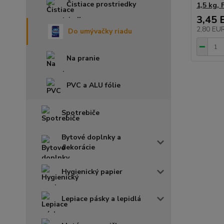
Čistiace prostriedky
1,5 kg, 
3,45 
2,80 EU
Do umývačky riadu
Na pranie
PVC a ALU fólie
Spotrebiče
Bytové doplnky a
dekorácie
Hygienický papier
Lepiace pásky a lepidlá