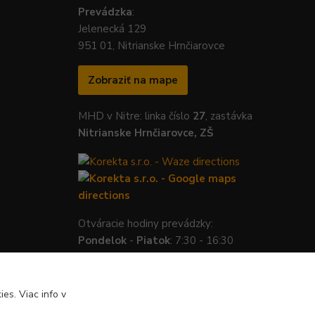
Prevádzka
:
Jelenecká 129
951 01, Nitrianske Hrnčiarovce
Zobraziť na mape
MHD v Nitre: linka číslo
27
, zastávka
Nitrianske Hrnčiarovce, ZŠ
Otváracie hodiny prevádzky:
Pondelok
-
Piatok
: 7:30 - 16:30
es. Viac info v