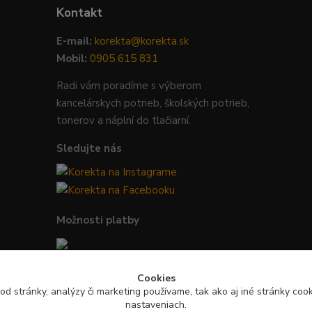
Kontakt
E-mail:
korekta@korekta.sk
Mobil:
0905 615 831
Radi vám poradíme s výberom
kancelárskych potrieb, školských potrieb,
tonerov a náplní do tlačiarní.
Sledujte nás
Možnosti platby
Bezpečná platba kartou, Google Pay,
Cookies
Apple Pay a bankovým prevodom.
od stránky, analýzy či marketing používame, tak ako aj iné stránky cooki
nastaveniach.