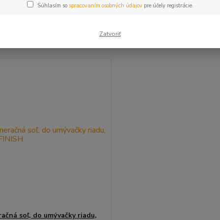
Súhlasím so
spracovaním osobných údajov
pre účely registrácie.
šie
Najlacnejšie
Najdrahšie
Zatvoriť
m 1-1 z 1
ačná soľ, do umývačky riadu,