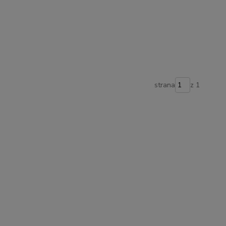
strana
z 1