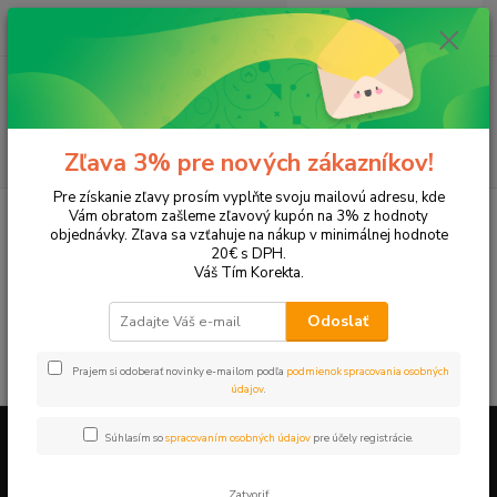
0
ks
EUR
+421 905 615 831
za
0,00 EUR
Menu
Hľadať
Zľava 3% pre nových zákazníkov!
Pre získanie zľavy prosím vyplňte svoju mailovú adresu, kde
Úvod
Domácnosť
Do kuchyne
Vám obratom zašleme zľavový kupón na 3% z hodnoty
objednávky. Zľava sa vzťahuje na nákup v minimálnej hodnote
Do kuchyne
20€ s DPH.
Váš Tím Korekta.
V tejto kategórii nebol nájdený žiadny tovar.
Odoslať
Prajem si odoberať novinky e-mailom podľa
podmienok spracovania osobných
údajov
.
Súhlasím so
spracovaním osobných údajov
pre účely registrácie.
Firemné údaje a informácie
Zatvoriť