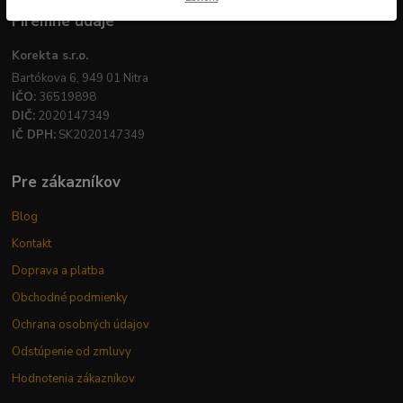
Firemné údaje
Korekta s.r.o.
Bartókova 6, 949 01 Nitra
IČO:
36519898
DIČ:
2020147349
IČ DPH:
SK2020147349
Pre zákazníkov
Blog
Kontakt
Doprava a platba
Obchodné podmienky
Ochrana osobných údajov
Odstúpenie od zmluvy
Hodnotenia zákazníkov