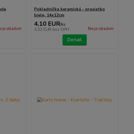
ada
Pokladnička keramická - prasiatko
biele, 14x12cm
4,10 EUR
/
ks
e je skladom
Nie je skladom
3,33 EUR
bez DPH
Detail