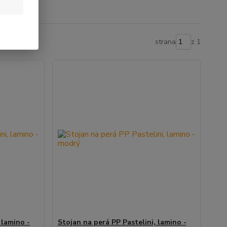
strana
z 1
 lamino -
Stojan na perá PP Pastelini, lamino -