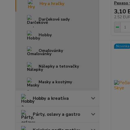
Pexeso v
Hry a hračky
3,10 
2,52 EU
Darčekové sady
Hobby
Novinka
Omaľovánky
Nálepky a tetovačky
Masky a kostýmy
Hobby a kreatíva
Párty, oslavy a gastro