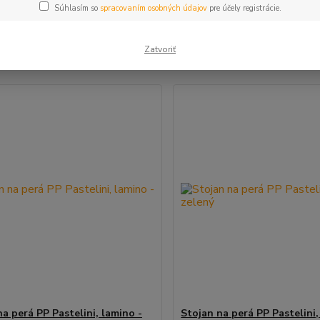
Súhlasím so
spracovaním osobných údajov
pre účely registrácie.
šie
Najlacnejšie
Najdrahšie
Zatvoriť
m 1-30 z 30
a perá PP Pastelini, lamino -
Stojan na perá PP Pastelini,