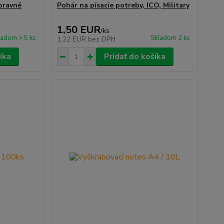
pravné
Pohár na písacie potreby, ICO, Military
1,50 EUR
/
ks
ladom > 5 ks
Skladom 2 ks
1,22 EUR
bez DPH
íka
Pridať do košíka