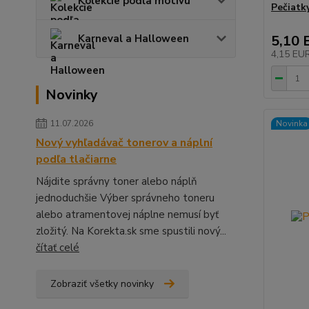
Kolekcie podľa motívu
Pečiatk
Karneval a Halloween
5,10 
4,15 EU
Novinky
11.07.2026
Novinka
Nový vyhľadávač tonerov a náplní
podľa tlačiarne
Nájdite správny toner alebo náplň
jednoduchšie Výber správneho toneru
alebo atramentovej náplne nemusí byť
zložitý. Na Korekta.sk sme spustili nový...
čítať celé
Zobraziť všetky novinky