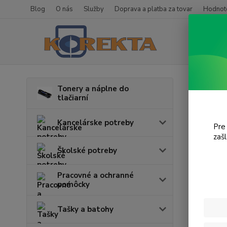
Blog
O nás
Služby
Doprava a platba za tovar
Hodnote
Úvod
Tonery a náplne do
tlačiarní
Hry 
Kancelárske potreby
Pre
zaš
Cena:
Školské potreby
Pracovné a ochranné
pomôcky
Tašky a batohy