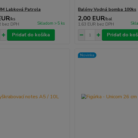
JM Labková Patrola
Balóny Vodná bomba 100ks
EUR
2,00 EUR
/
ks
/
bal
Skladom > 5 ks
Skl
R
bez DPH
1,63 EUR
bez DPH
Pridať do košíka
Pridať do koš
Novinka