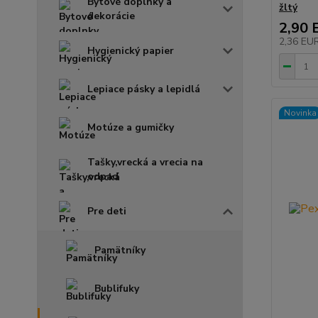
Bytové doplnky a
žltý
dekorácie
2,90 
2,36 EU
Hygienický papier
Lepiace pásky a lepidlá
Novinka
Motúze a gumičky
Tašky,vrecká a vrecia na
odpad
Pre deti
Pamätníky
Bublifuky