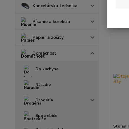
Kancelárska technika
Najnov
Písanie a korekcia
Zobrazuje
Papier a zošity
Domácnosť
Do kuchyne
Náradie
Drogéria
Spotrebiče
Stojan n