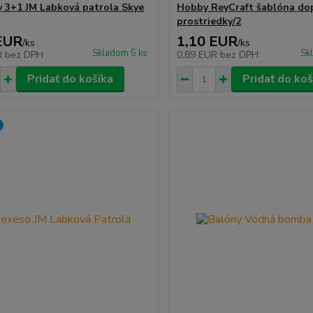
y 3+1 JM Labková patrola Skye
Hobby ReyCraft šablóna do
prostriedky/2
EUR
1,10 EUR
/
ks
/
ks
Skladom 5 ks
Sk
R
bez DPH
0,89 EUR
bez DPH
Pridať do košíka
Pridať do koš