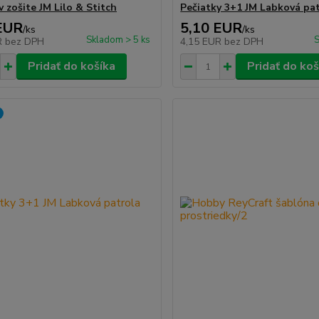
 zošite JM Lilo & Stitch
Pečiatky 3+1 JM Labková pa
EUR
5,10 EUR
/
ks
/
ks
Skladom > 5 ks
S
R
bez DPH
4,15 EUR
bez DPH
Pridať do košíka
Pridať do koš