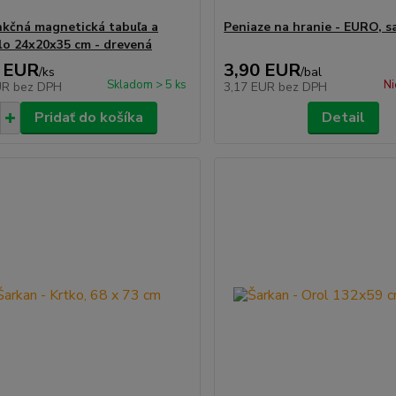
nkčná magnetická tabuľa a
Peniaze na hranie - EURO, s
lo 24x20x35 cm - drevená
 EUR
3,90 EUR
/
ks
/
bal
Skladom > 5 ks
Ni
UR
bez DPH
3,17 EUR
bez DPH
Pridať do košíka
Detail