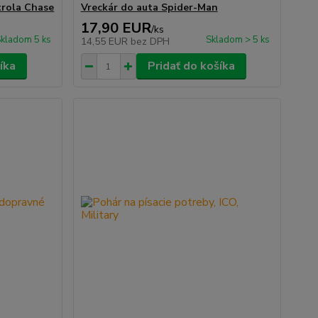
trola Chase
Vreckár do auta Spider-Man
17,90 EUR
/
ks
kladom 5 ks
Skladom > 5 ks
14,55 EUR
bez DPH
íka
Pridať do košíka