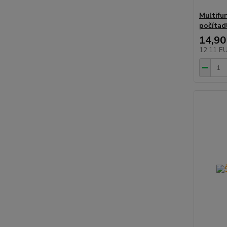
Multifu
počítad
14,90
12,11 E