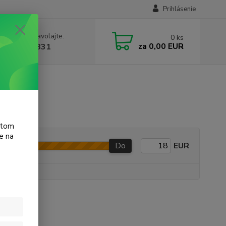
Prihlásenie
e si rady? Zavolajte.
0
ks
za
0,00 EUR
 905 615 831
atom
e na
Do
EUR
e