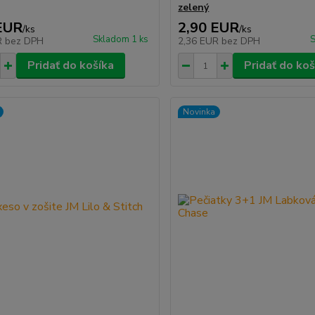
zelený
EUR
2,90 EUR
/
ks
/
ks
Skladom 1 ks
S
R
bez DPH
2,36 EUR
bez DPH
Pridať do košíka
Pridať do koš
Novinka