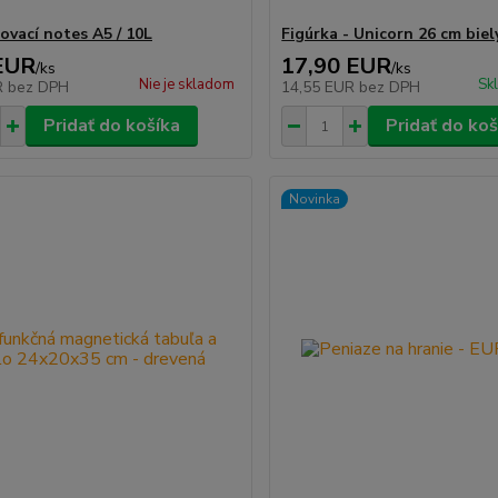
ovací notes A5 / 10L
Figúrka - Unicorn 26 cm biel
EUR
17,90 EUR
/
ks
/
ks
Nie je skladom
Sk
R
bez DPH
14,55 EUR
bez DPH
Pridať do košíka
Pridať do koš
Novinka