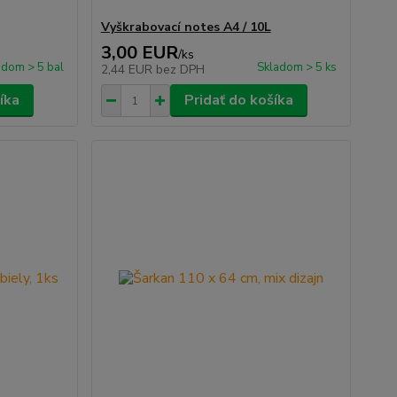
Vyškrabovací notes A4 / 10L
3,00 EUR
/
ks
adom > 5 bal
Skladom > 5 ks
2,44 EUR
bez DPH
íka
Pridať do košíka