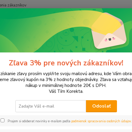
nia zákazníkov
Neviet
Hľadať
+421
Domácnosť
Pre deti
Hry a hračky
a hračky
Zľava 3% pre nových zákazníkov!
 získanie zľavy prosím vyplňte svoju mailovú adresu, kde Vám obr
leme zľavový kupón na 3% z hodnoty objednávky. Zľava sa vzťahuj
EUR
Od
nákup v minimálnej hodnote 20€ s DPH.
Váš Tím Korekta.
Odoslať
Upresniť parametr
Prajem si odoberať novinky e-mailom podľa
podmienok spracovania osobných údajov
.