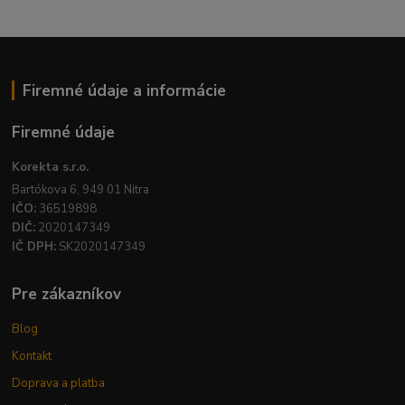
Firemné údaje a informácie
Firemné údaje
Korekta s.r.o.
Bartókova 6, 949 01 Nitra
IČO:
36519898
DIČ:
2020147349
IČ DPH:
SK2020147349
Pre zákazníkov
Blog
Kontakt
Doprava a platba