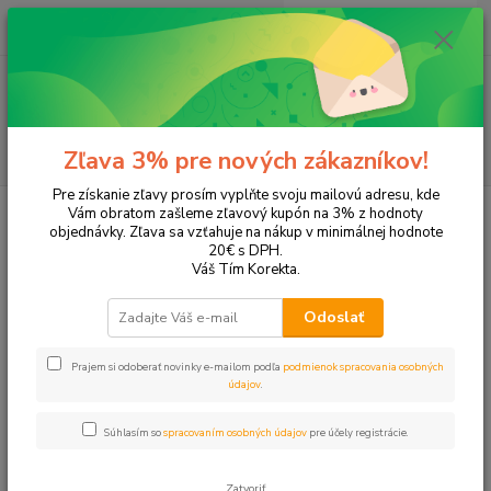
0
ks
EUR
+421 905 615 831
za
0,00 EUR
Menu
Hľadať
Zľava 3% pre nových zákazníkov!
Pre získanie zľavy prosím vyplňte svoju mailovú adresu, kde
Úvod
Domácnosť
Hygienický papier
Papierové utierky
Vám obratom zašleme zľavový kupón na 3% z hodnoty
objednávky. Zľava sa vzťahuje na nákup v minimálnej hodnote
Papierové utierky
20€ s DPH.
Váš Tím Korekta.
Upresniť parametre
Odoslať
Prajem si odoberať novinky e-mailom podľa
podmienok spracovania osobných
Najnovšie
Najlacnejšie
Najdrahšie
údajov
.
Zobrazujem 1-12 z 12
Súhlasím so
spracovaním osobných údajov
pre účely registrácie.
strana
z 1
Zatvoriť