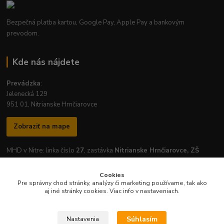
Bezpečná platba kartou, Google Pay, Apple Pay a bankovým
prevodom.
Kde nás nájdete
Prevádzka
:
Jelenecká 129
951 01, Nitrianske Hrnčiarovce
Zobraziť na mape
MHD v Nitre: linka číslo
27
, zastávka
Nitrianske Hrnčiarovce, ZŠ
Cookies
Pre správny chod stránky, analýzy či marketing používame, tak ako
aj iné stránky cookies. Viac info v nastaveniach.
Otváracie hodiny prevádzky:
Pondelok
-
Piatok
: 7:30 - 16:30
Súhlasím
Nastavenia