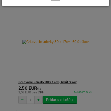
Grilovacie utierky 30 x 17cm, 60 útržkov
2,50 EUR
/
ks
Skladom 5 ks
2,03 EUR
bez DPH
Pridať do košíka