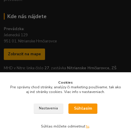
Kde nás nájdete
Prevádzka
:
Jelenecká 129
951 01, Nitrianske Hrnčiarovce
Zobraziť na mape
MHD v Nitre: linka číslo
27
, zastávka
Nitrianske Hrnčiarovce, ZŠ
Cookies
Pre správny chod stránky, analýzy či marketing používame, tak ako
aj iné stránky cookies. Viac info v nastaveniach.
Otváracie hodiny prevádzky:
Pondelok
-
Piatok
: 7:30 - 16:30
Súhlasím
Nastavenia
Súhlas môžete odmietnuť
tu
.
Vytvorené na
Eshop-rychlo.sk