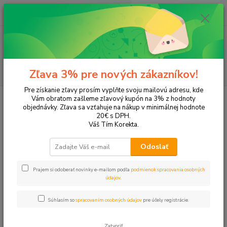
0
ks
EUR
+421 905 615 831
za
0,00 EUR
Menu
Hľadať
Zľava 3% pre nových zákazníkov!
Pre získanie zľavy prosím vyplňte svoju mailovú adresu, kde
Úvod
Písanie a korekcia
Perá
Gélové
Vám obratom zašleme zľavový kupón na 3% z hodnoty
objednávky. Zľava sa vzťahuje na nákup v minimálnej hodnote
Gélové
20€ s DPH.
Váš Tím Korekta.
Upresniť parametre
Odoslať
Prajem si odoberať novinky e-mailom podľa
podmienok spracovania osobných
Najnovšie
Najlacnejšie
Najdrahšie
údajov
.
Zobrazujem 1-12 z 12
Súhlasím so
spracovaním osobných údajov
pre účely registrácie.
strana
z 1
Zatvoriť