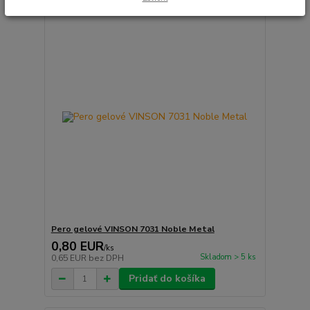
Pero gelové VINSON 7031 Noble Metal
0,80 EUR
/
ks
Skladom > 5 ks
0,65 EUR
bez DPH
Pridať do košíka