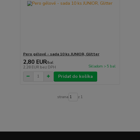
Pero gélové - sada 10 ks JUNIOR, Glitter
2,80 EUR
/
bal
Skladom > 5 bal
2,28 EUR
bez DPH
Pridať do košíka
strana
z 1