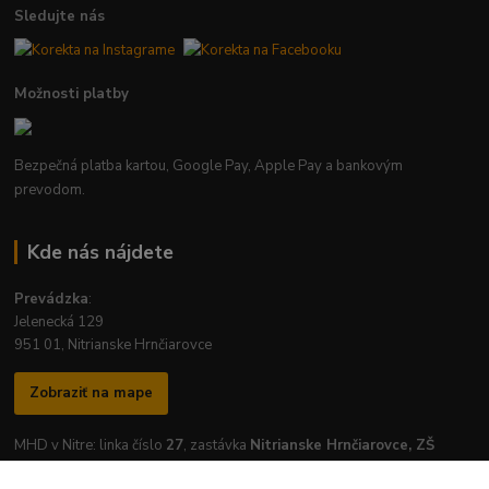
Sledujte nás
Možnosti platby
Bezpečná platba kartou, Google Pay, Apple Pay a bankovým
prevodom.
Kde nás nájdete
Prevádzka
:
Jelenecká 129
951 01, Nitrianske Hrnčiarovce
Zobraziť na mape
MHD v Nitre: linka číslo
27
, zastávka
Nitrianske Hrnčiarovce, ZŠ