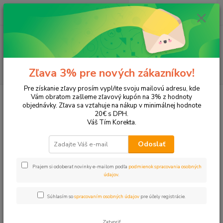
0
ks
+421 905 615 831
za
0,00 EUR
Menu
Hľadať
Zľava 3% pre nových zákazníkov!
Pre získanie zľavy prosím vyplňte svoju mailovú adresu, kde
Úvod
Písanie a korekcia
Grafické a umelecké výrobky
Vám obratom zašleme zľavový kupón na 3% z hodnoty
objednávky. Zľava sa vzťahuje na nákup v minimálnej hodnote
Grafické a umelecké výrobky
20€ s DPH.
Váš Tím Korekta.
Upresniť parametre
Odoslať
Prajem si odoberať novinky e-mailom podľa
podmienok spracovania osobných
Najnovšie
Najlacnejšie
Najdrahšie
údajov
.
Zobrazujem 1-2 z 2
Súhlasím so
spracovaním osobných údajov
pre účely registrácie.
strana
z 1
Zatvoriť