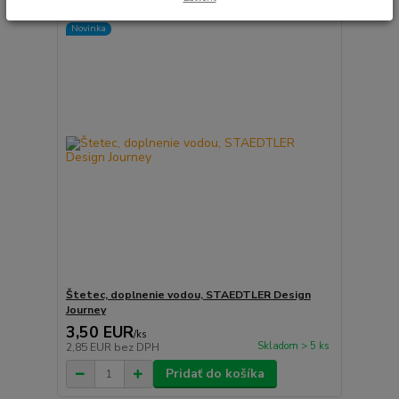
Novinka
Štetec, doplnenie vodou, STAEDTLER Design
Journey
3,50 EUR
/
ks
Skladom > 5 ks
2,85 EUR
bez DPH
Pridať do košíka