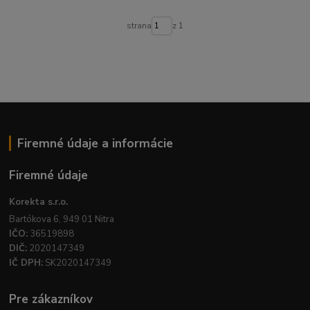
strana
z 1
Firemné údaje a informácie
Firemné údaje
Korekta s.r.o.
Bartókova 6, 949 01 Nitra
IČO:
36519898
DIČ:
2020147349
IČ DPH:
SK2020147349
Pre zákazníkov