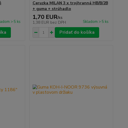
é
Ceruzka MILAN 3 x trojhranná HB/B/2B
+ guma + strúhadlo
1,70 EUR
/
ks
ladom > 5 ks
Skladom > 5 ks
1,38 EUR
bez DPH
íka
Pridať do košíka