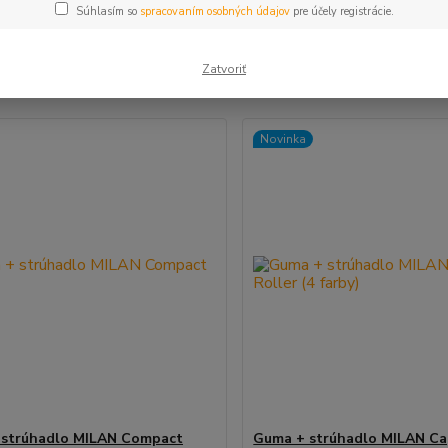
Súhlasím so
spracovaním osobných údajov
pre účely registrácie.
šie
Najlacnejšie
Najdrahšie
Zatvoriť
m 1-14 z 14
Novinka
 strúhadlo MILAN Compact
Guma + strúhadlo MILAN Ca