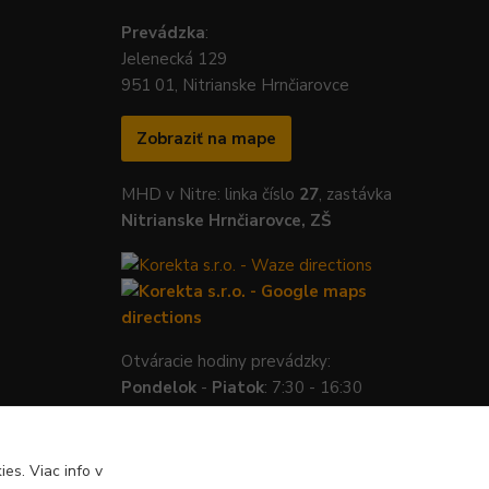
Prevádzka
:
Jelenecká 129
951 01, Nitrianske Hrnčiarovce
Zobraziť na mape
MHD v Nitre: linka číslo
27
, zastávka
Nitrianske Hrnčiarovce, ZŠ
Otváracie hodiny prevádzky:
Pondelok
-
Piatok
: 7:30 - 16:30
es. Viac info v