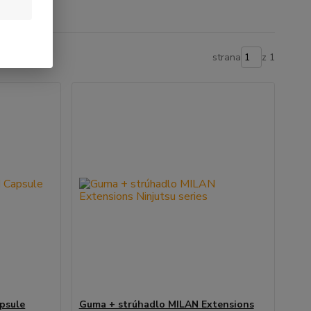
strana
z 1
psule
Guma + strúhadlo MILAN Extensions