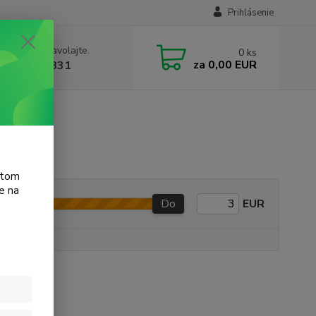
Prihlásenie
e si rady? Zavolajte.
0
ks
za
0,00 EUR
 905 615 831
atom
e na
Do
EUR
e