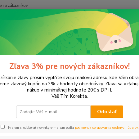
nia zákazníkov
Neviet
Hľadať
+421
ísanie a korekcia
Gumy
y
Zľava 3% pre nových zákazníkov!
 získanie zľavy prosím vyplňte svoju mailovú adresu, kde Vám obr
leme zľavový kupón na 3% z hodnoty objednávky. Zľava sa vzťahuj
EUR
Od
nákup v minimálnej hodnote 20€ s DPH.
Váš Tím Korekta.
Odoslať
Upresniť parametr
Prajem si odoberať novinky e-mailom podľa
podmienok spracovania osobných údajov
.