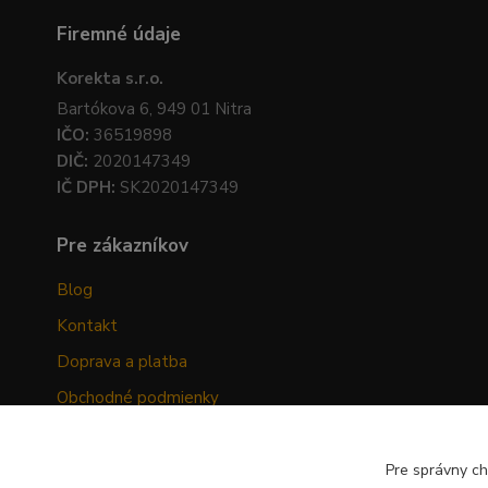
Firemné údaje
Korekta s.r.o.
Bartókova 6, 949 01 Nitra
IČO:
36519898
DIČ:
2020147349
IČ DPH:
SK2020147349
Pre zákazníkov
Blog
Kontakt
Doprava a platba
Obchodné podmienky
Ochrana osobných údajov
Odstúpenie od zmluvy
Pre správny ch