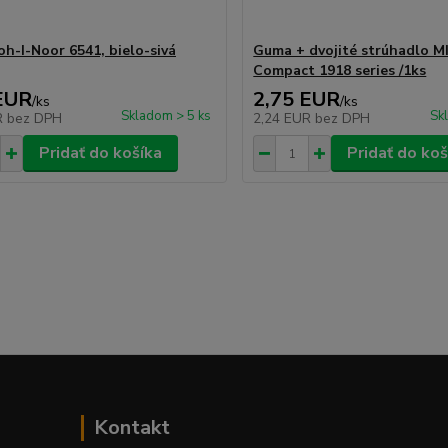
h-I-Noor 6541, bielo-sivá
Guma + dvojité strúhadlo M
Compact 1918 series /1ks
EUR
2,75 EUR
/
ks
/
ks
Skladom > 5 ks
Sk
R
bez DPH
2,24 EUR
bez DPH
Pridať do košíka
Pridať do koš
Kontakt