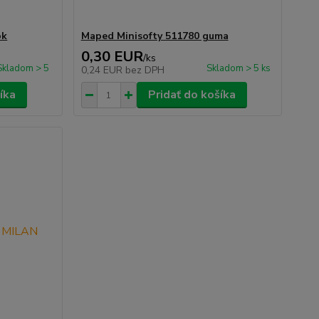
ok
Maped Minisofty 511780 guma
0,30 EUR
/
ks
Skladom > 5
Skladom > 5 ks
0,24 EUR
bez DPH
íka
Pridať do košíka