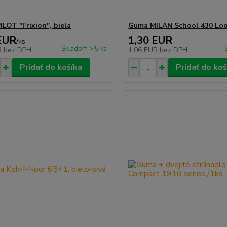
ILOT "Frixion", biela
Guma MILAN School 430 Lo
EUR
1,30 EUR
/
ks
Skladom > 5 ks
R
bez DPH
1,06 EUR
bez DPH
Pridať do košíka
Pridať do koš