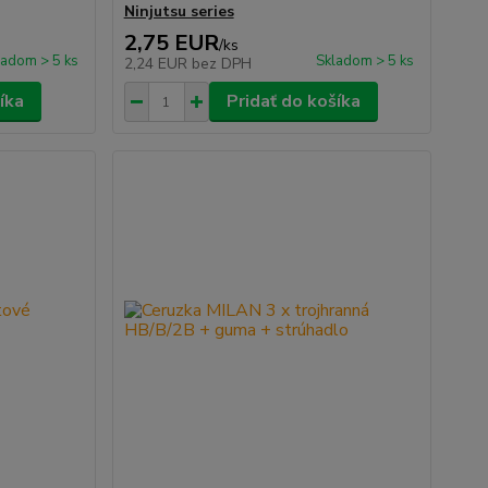
Ninjutsu series
2,75 EUR
/
ks
ladom > 5 ks
Skladom > 5 ks
2,24 EUR
bez DPH
íka
Pridať do košíka