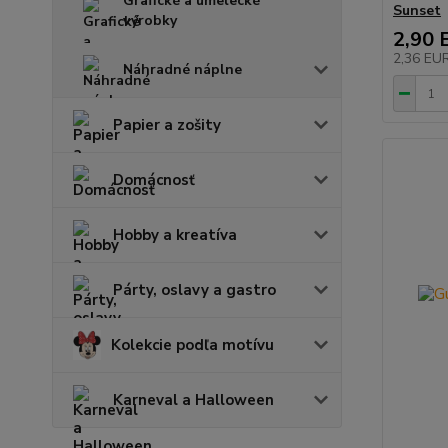
Grafické a umelecké
Sunset
výrobky
2,90 
2,36 EU
Náhradné náplne
Papier a zošity
Domácnosť
Hobby a kreatíva
Párty, oslavy a gastro
Kolekcie podľa motívu
Karneval a Halloween