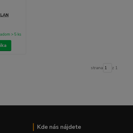
ILAN
ladom > 5 ks
íka
strana
z 1
Kde nás nájdete