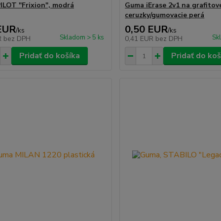
ILOT "Frixion", modrá
Guma iErase 2v1 na grafitov
ceruzky/gumovacie perá
EUR
0,50 EUR
/
ks
/
ks
Skladom > 5 ks
Sk
R
bez DPH
0,41 EUR
bez DPH
Pridať do košíka
Pridať do koš