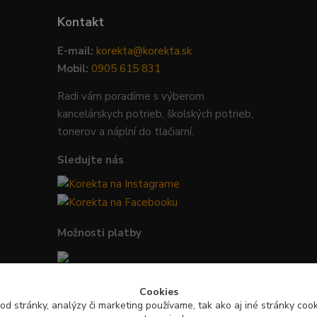
Kontakt
E-mail:
korekta@korekta.sk
Mobil:
0905 615 831
Radi vám poradíme s výberom
kancelárskych potrieb, školských potrieb,
tonerov a náplní do tlačiarní.
Sledujte nás
Možnosti platby
Bezpečná platba kartou, Google Pay,
Cookies
Apple Pay a bankovým prevodom.
od stránky, analýzy či marketing používame, tak ako aj iné stránky cooki