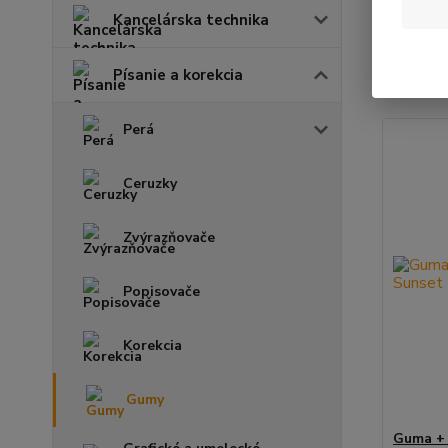
Kancelárska technika
Najnov
Písanie a korekcia
Zobrazuje
Perá
Ceruzky
Zvýrazňovače
Popisovače
Korekcia
Gumy
Guma +