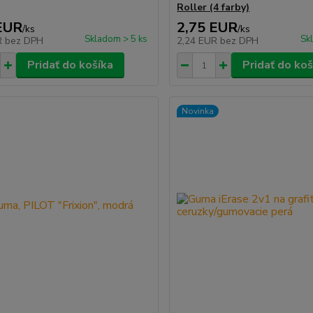
Roller (4 farby)
EUR
2,75 EUR
/
ks
/
ks
Skladom > 5 ks
Sk
R
bez DPH
2,24 EUR
bez DPH
Pridať do košíka
Pridať do koš
Novinka