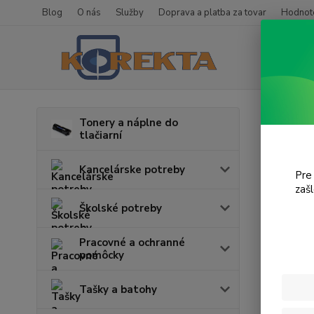
Blog
O nás
Služby
Doprava a platba za tovar
Hodnote
Úvod
P
Tonery a náplne do
tlačiarní
Gum
Kancelárske potreby
Pre
zaš
Cena:
Školské potreby
Pracovné a ochranné
pomôcky
Tašky a batohy