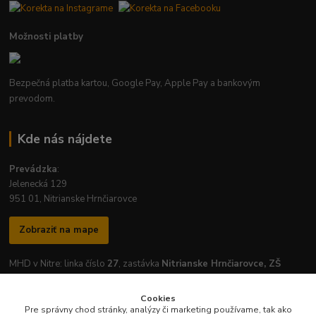
Možnosti platby
Bezpečná platba kartou, Google Pay, Apple Pay a bankovým
prevodom.
Kde nás nájdete
Prevádzka
:
Jelenecká 129
951 01, Nitrianske Hrnčiarovce
Zobraziť na mape
MHD v Nitre: linka číslo
27
, zastávka
Nitrianske Hrnčiarovce, ZŠ
Cookies
Pre správny chod stránky, analýzy či marketing používame, tak ako