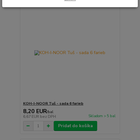
KOH-I-NOOR Tuš - sada 6 farieb
8,20 EUR
/
bal
Skladom > 5 bal
6,67 EUR
bez DPH
Pridať do košíka