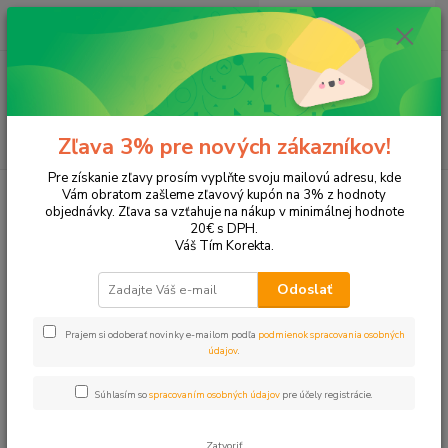
0
ks
EUR
+421 905 615 831
za
0,00 EUR
Menu
Hľadať
Zľava 3% pre nových zákazníkov!
Pre získanie zľavy prosím vyplňte svoju mailovú adresu, kde
Úvod
Písanie a korekcia
Náhradné náplne
Tuš
Vám obratom zašleme zľavový kupón na 3% z hodnoty
objednávky. Zľava sa vzťahuje na nákup v minimálnej hodnote
Tuš
20€ s DPH.
Váš Tím Korekta.
Upresniť parametre
Odoslať
Prajem si odoberať novinky e-mailom podľa
podmienok spracovania osobných
Najnovšie
Najlacnejšie
Najdrahšie
údajov
.
Zobrazujem 1-2 z 2
Súhlasím so
spracovaním osobných údajov
pre účely registrácie.
strana
z 1
Zatvoriť