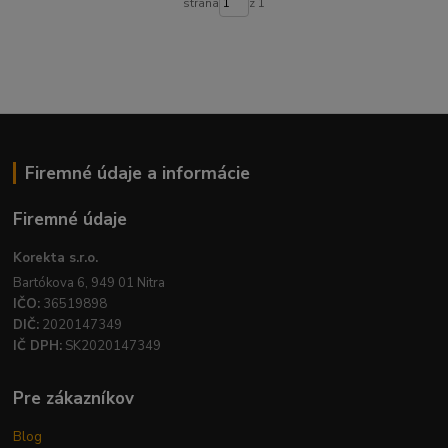
strana
z 1
Firemné údaje a informácie
Firemné údaje
Korekta s.r.o.
Bartókova 6, 949 01 Nitra
IČO:
36519898
DIČ:
2020147349
IČ DPH:
SK2020147349
Pre zákazníkov
Blog