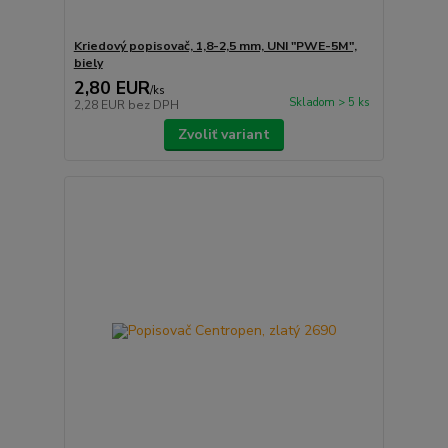
Kriedový popisovač, 1,8-2,5 mm, UNI "PWE-5M",
biely
2,80 EUR
/
ks
Skladom > 5 ks
2,28 EUR
bez DPH
Zvoliť variant