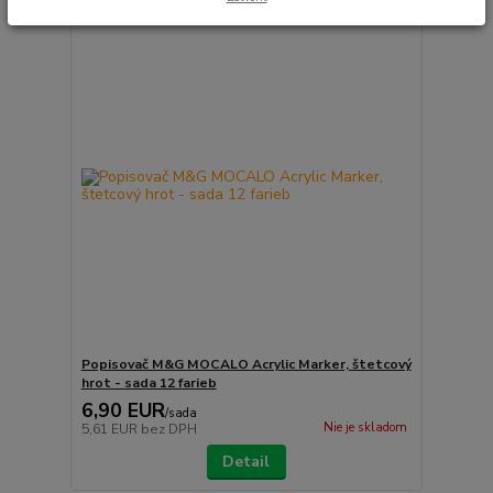
Popisovač M&G MOCALO Acrylic Marker, štetcový
hrot - sada 12 farieb
6,90 EUR
/
sada
Nie je skladom
5,61 EUR
bez DPH
Detail