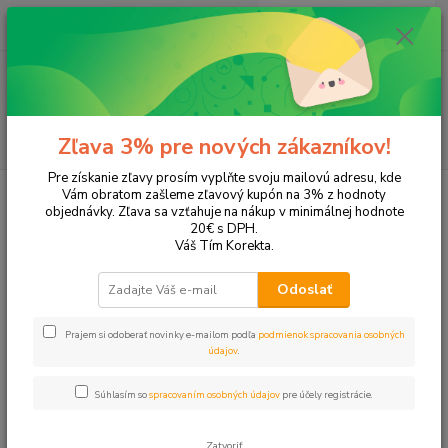
0
ks
EUR
+421 905 615 831
za
0,00 EUR
Menu
Hľadať
Zľava 3% pre nových zákazníkov!
Pre získanie zľavy prosím vyplňte svoju mailovú adresu, kde
Úvod
Písanie a korekcia
Popisovače
Vám obratom zašleme zľavový kupón na 3% z hodnoty
objednávky. Zľava sa vzťahuje na nákup v minimálnej hodnote
Popisovače
20€ s DPH.
Váš Tím Korekta.
Upresniť parametre
Odoslať
Prajem si odoberať novinky e-mailom podľa
podmienok spracovania osobných
Najnovšie
Najlacnejšie
Najdrahšie
údajov
.
Zobrazujem 1-40 z 40
Súhlasím so
spracovaním osobných údajov
pre účely registrácie.
strana
z 1
Zatvoriť