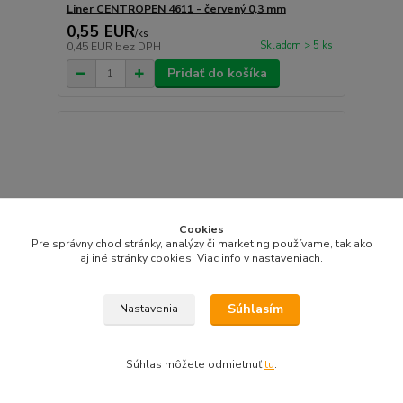
Liner CENTROPEN 4611 - červený 0,3 mm
0,55 EUR
/
ks
Skladom > 5 ks
0,45 EUR
bez DPH
Pridať do košíka
Cookies
Pre správny chod stránky, analýzy či marketing používame, tak ako
aj iné stránky cookies. Viac info v nastaveniach.
Súhlasím
Nastavenia
Súhlas môžete odmietnuť
tu
.
Popisovač na textil Centropen 2739