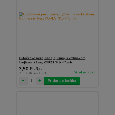
Guľôčkové pero, sada, 1,0 mm, s vrchnákom,
trojhranný tvar, KORES "K1-M", mix
3,50 EUR
/
ks
Skladom > 5 ks
2,85 EUR
bez DPH
Pridať do košíka