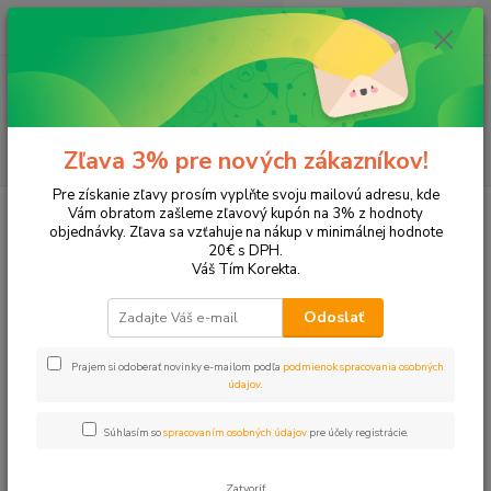
0
ks
+421 905 615 831
za
0,00 EUR
Menu
Hľadať
Zľava 3% pre nových zákazníkov!
Pre získanie zľavy prosím vyplňte svoju mailovú adresu, kde
Úvod
Kancelárska technika
Etiketovacie kliešte
Vám obratom zašleme zľavový kupón na 3% z hodnoty
objednávky. Zľava sa vzťahuje na nákup v minimálnej hodnote
Etiketovacie kliešte
20€ s DPH.
Váš Tím Korekta.
Upresniť parametre
Odoslať
Prajem si odoberať novinky e-mailom podľa
podmienok spracovania osobných
Najnovšie
Najlacnejšie
Najdrahšie
údajov
.
Zobrazujem 1-2 z 2
Súhlasím so
spracovaním osobných údajov
pre účely registrácie.
strana
z 1
Zatvoriť