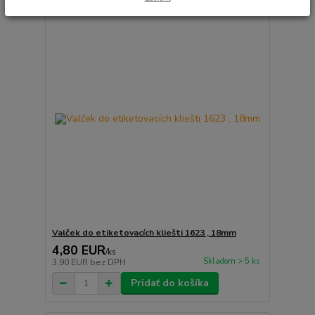
Valček do etiketovacích kliešti 1623 , 18mm
4,80 EUR
/
ks
Skladom > 5 ks
3,90 EUR
bez DPH
Pridať do košíka