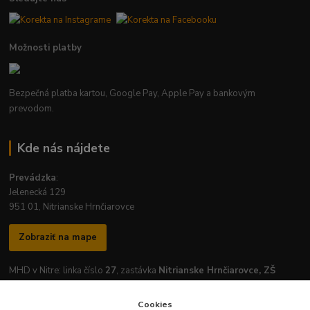
Možnosti platby
Bezpečná platba kartou, Google Pay, Apple Pay a bankovým
prevodom.
Kde nás nájdete
Prevádzka
:
Jelenecká 129
951 01, Nitrianske Hrnčiarovce
Zobraziť na mape
MHD v Nitre: linka číslo
27
, zastávka
Nitrianske Hrnčiarovce, ZŠ
Cookies