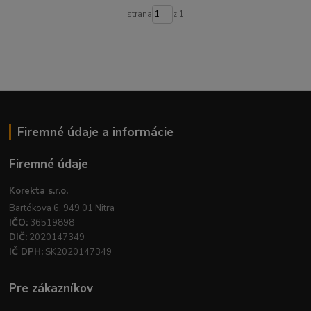
strana
z 1
Firemné údaje a informácie
Firemné údaje
Korekta s.r.o.
Bartókova 6, 949 01 Nitra
IČO:
36519898
DIČ:
2020147349
IČ DPH:
SK2020147349
Pre zákazníkov