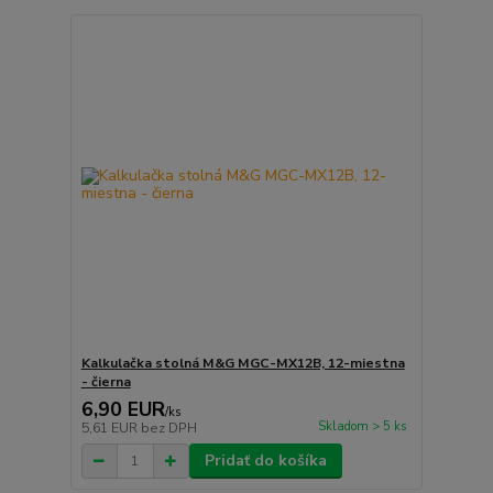
Kalkulačka stolná M&G MGC-MX12B, 12-miestna
- čierna
6,90 EUR
/
ks
Skladom > 5 ks
5,61 EUR
bez DPH
Pridať do košíka