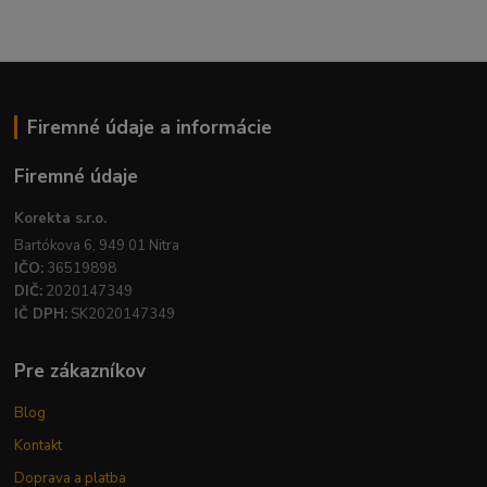
Firemné údaje a informácie
Firemné údaje
Korekta s.r.o.
Bartókova 6, 949 01 Nitra
IČO:
36519898
DIČ:
2020147349
IČ DPH:
SK2020147349
Pre zákazníkov
Blog
Kontakt
Doprava a platba