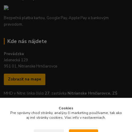
Bezpečná platba kartou, Google Pay, Apple Pay a bankovým
prevodom.
Kde nás nájdete
Prevádzka
:
Jelenecká 129
951 01, Nitrianske Hrnčiarovce
Zobraziť na mape
MHD v Nitre: linka číslo
27
, zastávka
Nitrianske Hrnčiarovce, ZŠ
Cookies
Pre správny chod stránky, analýzy či marketing používame, tak ako
aj iné stránky cookies. Viac info v nastaveniach.
Otváracie hodiny prevádzky:
Pondelok
-
Piatok
: 7:30 - 16:30