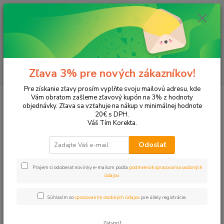
0
ks
+421 905 615 831
za
0,00 EUR
Menu
Hľadať
Zľava 3% pre nových zákazníkov!
Pre získanie zľavy prosím vyplňte svoju mailovú adresu, kde
Úvod
Kancelárska technika
Kalkulačky
Vám obratom zašleme zľavový kupón na 3% z hodnoty
objednávky. Zľava sa vzťahuje na nákup v minimálnej hodnote
Kalkulačky
20€ s DPH.
Váš Tím Korekta.
Upresniť parametre
Odoslať
Prajem si odoberať novinky e-mailom podľa
podmienok spracovania osobných
Najnovšie
Najlacnejšie
Najdrahšie
údajov
.
Zobrazujem 1-13 z 13
Súhlasím so
spracovaním osobných údajov
pre účely registrácie.
strana
z 1
Zatvoriť