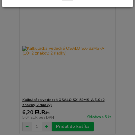
Kalkulačka vedecká OSALO SX-82MS-A (10+2
znakov, 2 riadky)
6,20 EUR
/
ks
Skladom > 5 ks
5,04 EUR
bez DPH
Pridať do košíka