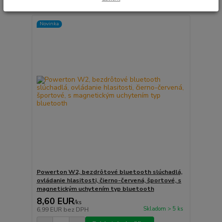
Novinka
Powerton W2, bezdrôtové bluetooth slúchadlá,
ovládanie hlasitosti, čierno-červená, športové, s
magnetickým uchytením typ bluetooth
8,60 EUR
/
ks
Skladom > 5 ks
6,99 EUR
bez DPH