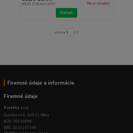
Nie je skladom
69,51 EUR
bez DPH
Detail
strana
z 1
Firemné údaje a informácie
Firemné údaje
Korekta s.r.o.
Bartókova 6, 949 01 Nitra
IČO:
36519898
DIČ:
2020147349