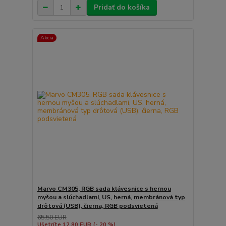
Pridať do košíka
Akcia
Marvo CM305, RGB sada klávesnice s hernou
myšou a slúchadlami, US, herná, membránová typ
drôtová (USB), čierna, RGB podsvietená
65,50 EUR
Ušetríte 12,80 EUR
(- 20 %)