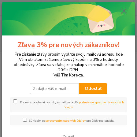
0
ks
EUR
+421 905 615 831
za
0,00 EUR
Menu
Hľadať
Zľava 3% pre nových zákazníkov!
Pre získanie zľavy prosím vyplňte svoju mailovú adresu, kde
Úvod
Kancelárska technika
PC príslušenstvo
Slúchadlá a
Vám obratom zašleme zľavový kupón na 3% z hodnoty
reproduktory
objednávky. Zľava sa vzťahuje na nákup v minimálnej hodnote
20€ s DPH.
Slúchadlá a reproduktory
Váš Tím Korekta.
Odoslať
Upresniť parametre
Prajem si odoberať novinky e-mailom podľa
podmienok spracovania osobných
údajov
.
Najnovšie
Najlacnejšie
Najdrahšie
Súhlasím so
spracovaním osobných údajov
pre účely registrácie.
Zobrazujem 1-7 z 7
Zatvoriť
strana
z 1