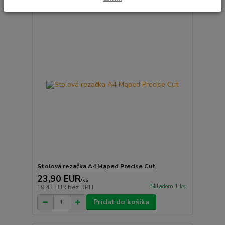
Stolová rezačka A4 Maped Precise Cut
23,90 EUR
/
ks
Skladom 1 ks
19,43 EUR
bez DPH
Pridať do košíka