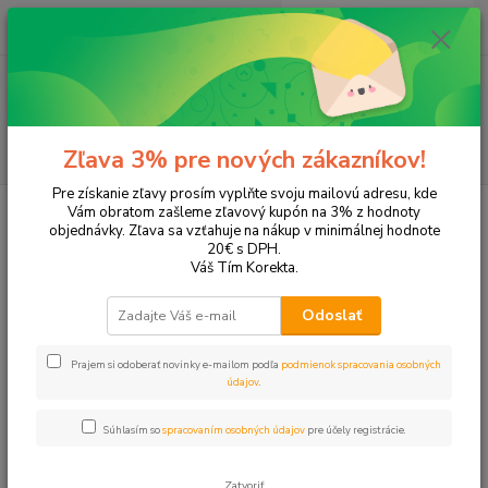
0
ks
+421 905 615 831
za
0,00 EUR
Menu
Hľadať
Zľava 3% pre nových zákazníkov!
Pre získanie zľavy prosím vyplňte svoju mailovú adresu, kde
Úvod
Kancelárska technika
Skartovacie stroje, rezačky
Rezačky
Vám obratom zašleme zľavový kupón na 3% z hodnoty
objednávky. Zľava sa vzťahuje na nákup v minimálnej hodnote
Rezačky
20€ s DPH.
Váš Tím Korekta.
Upresniť parametre
Odoslať
Prajem si odoberať novinky e-mailom podľa
podmienok spracovania osobných
Najnovšie
Najlacnejšie
Najdrahšie
údajov
.
Zobrazujem 1-6 z 6
Súhlasím so
spracovaním osobných údajov
pre účely registrácie.
strana
z 1
Zatvoriť