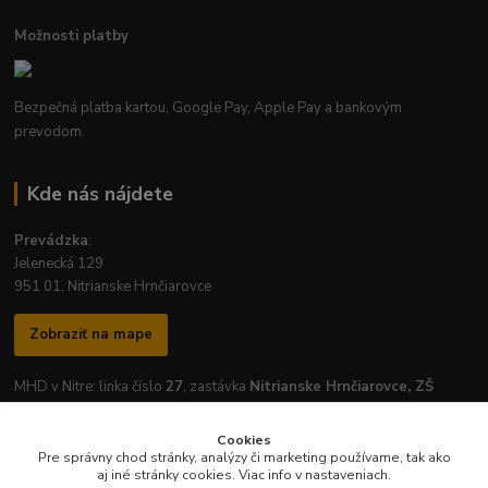
Možnosti platby
Bezpečná platba kartou, Google Pay, Apple Pay a bankovým
prevodom.
Kde nás nájdete
Prevádzka
:
Jelenecká 129
951 01, Nitrianske Hrnčiarovce
Zobraziť na mape
MHD v Nitre: linka číslo
27
, zastávka
Nitrianske Hrnčiarovce, ZŠ
Cookies
Pre správny chod stránky, analýzy či marketing používame, tak ako
aj iné stránky cookies. Viac info v nastaveniach.
Otváracie hodiny prevádzky: