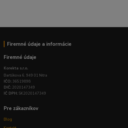
Firemné údaje a informácie
Firemné údaje
Korekta s.r.o.
Bartókova 6, 949 01 Nitra
IČO:
36519898
DIČ:
2020147349
IČ DPH:
SK2020147349
Pre zákazníkov
Blog
Kontakt