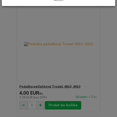
Poduška pečiatková Trodat 4810, 4910
4,00 EUR
/
ks
Skladom > 5 ks
3,25 EUR
bez DPH
Pridať do košíka