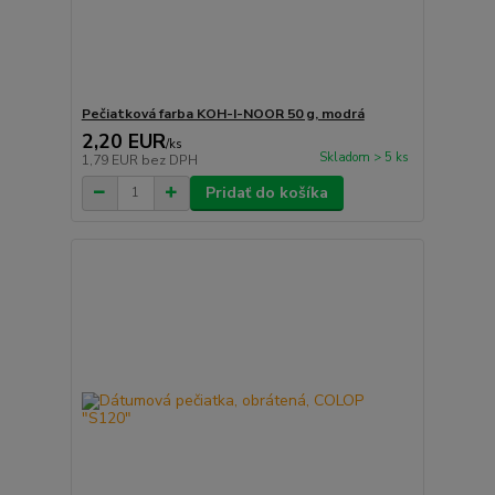
Pečiatková farba KOH-I-NOOR 50 g, modrá
2,20 EUR
/
ks
Skladom > 5 ks
1,79 EUR
bez DPH
Pridať do košíka