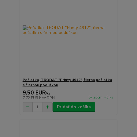
Pečiatka, TRODAT "Printy 4912", čierna pečiatka
s čiernou poduškou
9,50 EUR
/
ks
Skladom > 5 ks
7,72 EUR
bez DPH
Pridať do košíka