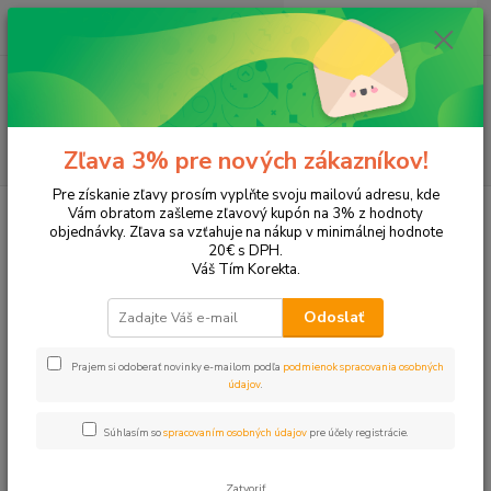
0
ks
+421 905 615 831
za
0,00 EUR
Menu
Hľadať
Zľava 3% pre nových zákazníkov!
Pre získanie zľavy prosím vyplňte svoju mailovú adresu, kde
Úvod
Kancelárska technika
Pečiatky a razítka
Vám obratom zašleme zľavový kupón na 3% z hodnoty
objednávky. Zľava sa vzťahuje na nákup v minimálnej hodnote
Pečiatky a razítka
20€ s DPH.
Váš Tím Korekta.
Upresniť parametre
Odoslať
Prajem si odoberať novinky e-mailom podľa
podmienok spracovania osobných
Najnovšie
Najlacnejšie
Najdrahšie
údajov
.
Zobrazujem 1-18 z 18
Súhlasím so
spracovaním osobných údajov
pre účely registrácie.
strana
z 1
Zatvoriť