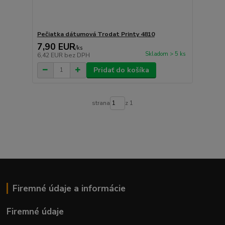
Pečiatka dátumová Trodat Printy 4810
7,90 EUR
/
ks
Skladom > 5 ks
6,42 EUR
bez DPH
Pridať do košíka
strana
z 1
Firemné údaje a informácie
Firemné údaje