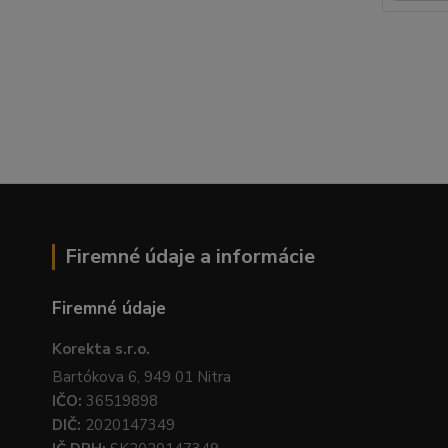
Firemné údaje a informácie
Firemné údaje
Korekta s.r.o.
Bartókova 6, 949 01 Nitra
IČO:
36519898
DIČ:
2020147349