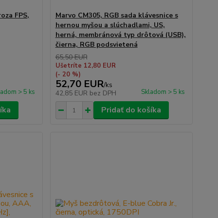
roza FPS,
Marvo CM305, RGB sada klávesnice s
hernou myšou a slúchadlami, US,
herná, membránová typ drôtová (USB),
čierna, RGB podsvietená
65,50 EUR
Ušetríte 12,80 EUR
(- 20 %)
52,70 EUR
/
ks
ladom > 5 ks
Skladom > 5 ks
42,85 EUR
bez DPH
íka
Pridať do košíka