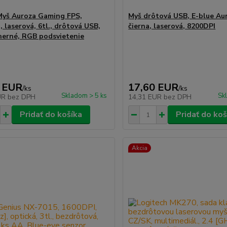
Myš Auroza Gaming FPS,
Myš drôtová USB, E-blue Au
 laserová, 6tl., drôtová USB,
čierna, laserová, 8200DPI
 herné, RGB podsvietenie
 EUR
17,60 EUR
/
ks
/
ks
Skladom > 5 ks
Sk
UR
bez DPH
14,31 EUR
bez DPH
Pridať do košíka
Pridať do koš
Akcia