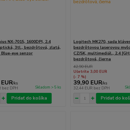
ius NX-7015, 1600DPI, 2.4
Logitech MK270, sada kláves
ptická, 3tl., bezdrôtová, zlatá,
bezdrôtovou laserovou myš
, Blue-eye senzor
CZ/SK, multimediál., 2.4 [GH
bezdrôtová, čierna
42,90 EUR
Ušetríte 3,00 EUR
(- 7 %)
 EUR
39,90 EUR
/
ks
/
ks
Skladom > 5 ks
Sk
R
bez DPH
32,44 EUR
bez DPH
Pridať do košíka
Pridať do koš