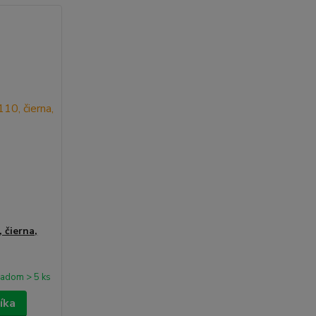
 čierna,
ladom > 5 ks
íka