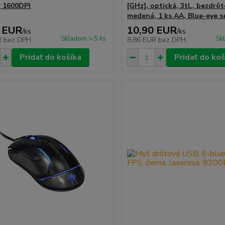
, 1600DPI
[GHz], optická, 3tl., bezdrôt
medená, 1 ks AA, Blue-eye s
 EUR
10,90 EUR
/
ks
/
ks
Skladom > 5 ks
Sk
R
bez DPH
8,86 EUR
bez DPH
Pridať do košíka
Pridať do koš