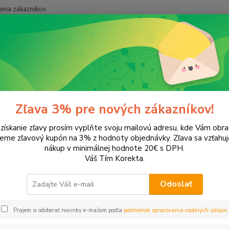
nia zákazníkov
Neviet
Hľadať
+421
ancelárska technika
PC príslušenstvo
Myši
Zľava 3% pre nových zákazníkov!
 získanie zľavy prosím vyplňte svoju mailovú adresu, kde Vám obr
leme zľavový kupón na 3% z hodnoty objednávky. Zľava sa vzťahuj
EUR
Od
nákup v minimálnej hodnote 20€ s DPH.
Váš Tím Korekta.
Odoslať
Upresniť parametr
Prajem si odoberať novinky e-mailom podľa
podmienok spracovania osobných údajov
.