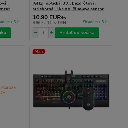
ová,
[GHz], optická, 3tl., bezdrôtová,
enzor
strieborná, 1 ks AA, Blue-eye senzor
10,90 EUR
/
ks
ladom > 5 ks
Skladom > 5 ks
8,86 EUR
bez DPH
íka
Pridať do košíka
Akcia