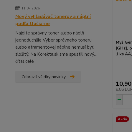
11.07.2026
Nový vyhľadávač tonerov a náplní
podľa tlačiarne
Nájdite správny toner alebo náplň
jednoduchšie Výber správneho toneru
Myš Gen
alebo atramentovej náplne nemusí byť
[GHz], o
zložitý. Na Korekta.sk sme spustili nový...
1 ks AA
čítať celé
Zobraziť všetky novinky
10,90
8,86 EU
Akcia