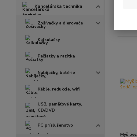
Kancelárska technika
Najnov
Zošívačky a dierovače
Zobrazuje
Kalkulačky
Pečiatky a razítka
Nabíjačky, batérie
Káble, redukcie, wifi
USB, pamäťové karty,
CD/DVD
PC príslušenstvo
Myš bez