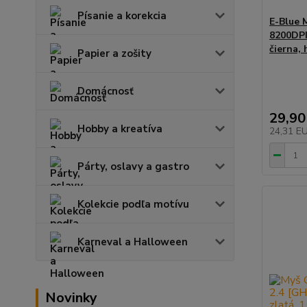
Písanie a korekcia
E-Blue 
8200DPI,
čierna,
Papier a zošity
Domácnosť
29,90
Hobby a kreatíva
24,31 E
Párty, oslavy a gastro
Kolekcie podľa motívu
Karneval a Halloween
Novinky