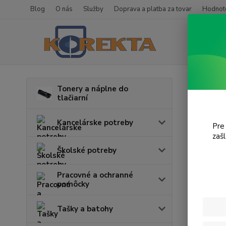
Blog
O nás
Služby
Doprava a platba za tovar
Hodnote
Úvod
K
Tonery a náplne do
tlačiarní
Myši
Kancelárske potreby
Pre
zaš
Cena:
Školské potreby
Pracovné a ochranné
pomôcky
Tašky a batohy