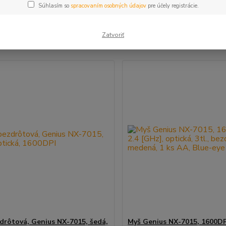
Súhlasím so
spracovaním osobných údajov
pre účely registrácie.
šie
Najlacnejšie
Najdrahšie
Zatvoriť
m 1-14 z 14
drôtová, Genius NX-7015, šedá,
Myš Genius NX-7015, 1600DPI