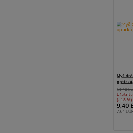
Myš drôt
optická
11,40 E
Ušetríte
(- 18 %)
9,40 
7,64 EU