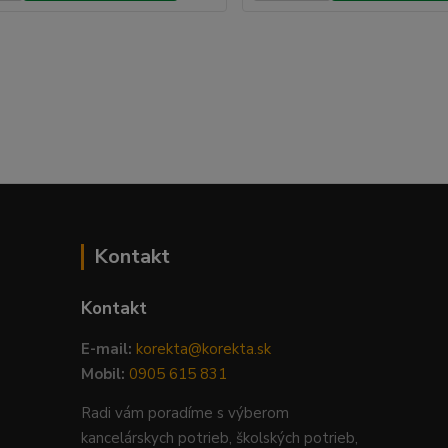
Kontakt
Kontakt
E-mail:
korekta@korekta.sk
Mobil:
0905 615 831
Radi vám poradíme s výberom
kancelárskych potrieb, školských potrieb,