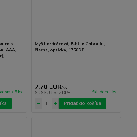
nice s
Myš bezdrôtová, E-blue Cobra Jr.,
ou, AAA,
čierna, optická, 1750DPI
z],
7,70 EUR
/
ks
ladom > 5 ks
Skladom 1 ks
6,26 EUR
bez DPH
íka
Pridať do košíka