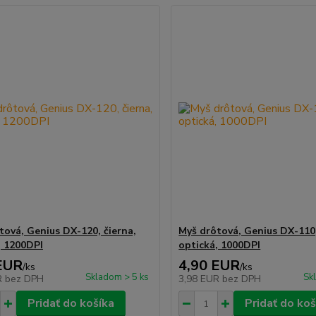
tová, Genius DX-120, čierna,
Myš drôtová, Genius DX-110,
, 1200DPI
optická, 1000DPI
EUR
4,90 EUR
/
ks
/
ks
Skladom > 5 ks
Sk
R
bez DPH
3,98 EUR
bez DPH
Pridať do košíka
Pridať do koš