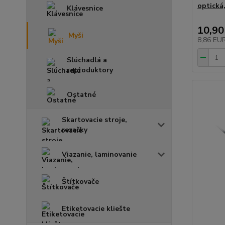
optická
Klávesnice
10,90
Myši
8,86 EU
Slúchadlá a
reproduktory
Ostatné
Skartovacie stroje,
rezačky
Viazanie, laminovanie
Štítkovače
Etiketovacie kliešte