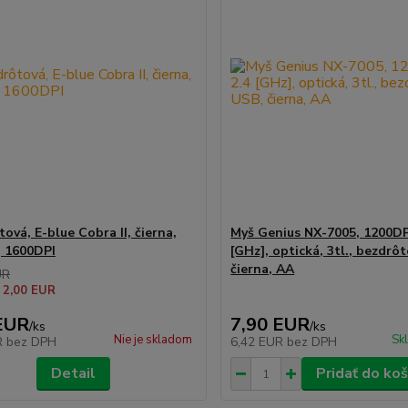
ová, E-blue Cobra II, čierna,
Myš Genius NX-7005, 1200DPI
, 1600DPI
[GHz], optická, 3tl., bezdrô
čierna, AA
UR
 2,00 EUR
EUR
7,90 EUR
/
ks
/
ks
Nie je skladom
Sk
R
bez DPH
6,42 EUR
bez DPH
Detail
Pridať do koš