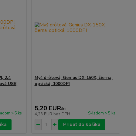
, 2.4
Myš drôtová, Genius DX-150X, čierna,
tová USB,
optická, 1000DPI
5,20 EUR
/
ks
ladom > 5 ks
Skladom > 5 ks
4,23 EUR
bez DPH
íka
Pridať do košíka