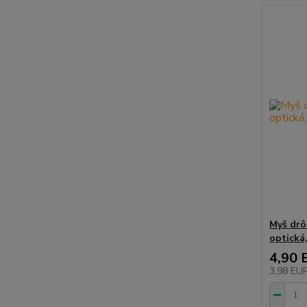
Myš drô
optická
4,90 
3,98 EU