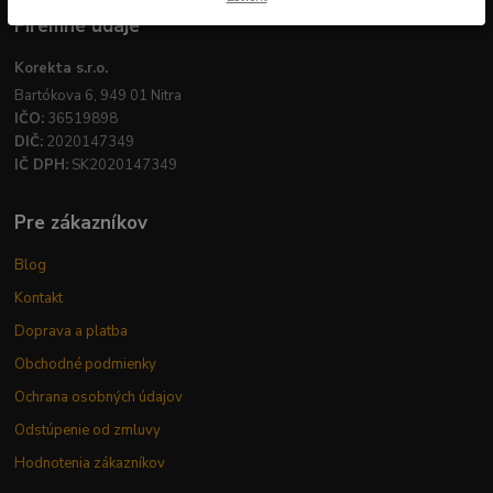
Firemné údaje
Korekta s.r.o.
Bartókova 6, 949 01 Nitra
IČO:
36519898
DIČ:
2020147349
IČ DPH:
SK2020147349
Pre zákazníkov
Blog
Kontakt
Doprava a platba
Obchodné podmienky
Ochrana osobných údajov
Odstúpenie od zmluvy
Hodnotenia zákazníkov