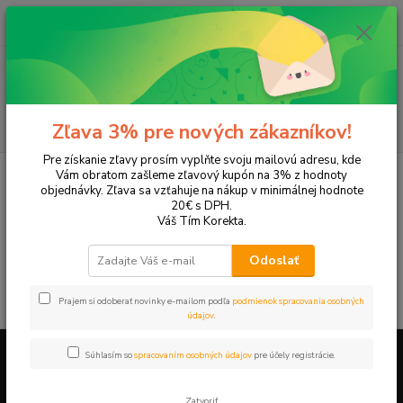
0
ks
EUR
+421 905 615 831
za
0,00 EUR
Menu
Hľadať
Zľava 3% pre nových zákazníkov!
Pre získanie zľavy prosím vyplňte svoju mailovú adresu, kde
Úvod
Kancelárska technika
Nabíjačky, batérie
Nabíjačky, adaptéry
Vám obratom zašleme zľavový kupón na 3% z hodnoty
objednávky. Zľava sa vzťahuje na nákup v minimálnej hodnote
Nabíjačky, adaptéry
20€ s DPH.
Váš Tím Korekta.
V tejto kategórii nebol nájdený žiadny tovar.
Odoslať
Prajem si odoberať novinky e-mailom podľa
podmienok spracovania osobných
údajov
.
Súhlasím so
spracovaním osobných údajov
pre účely registrácie.
Firemné údaje a informácie
Zatvoriť