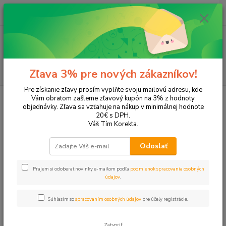
0
ks
EUR
+421 905 615 831
za
0,00 EUR
Menu
Hľadať
Zľava 3% pre nových zákazníkov!
Pre získanie zľavy prosím vyplňte svoju mailovú adresu, kde
Úvod
Papier a zošity
Bloky a zápisníky
Bloky
Vám obratom zašleme zľavový kupón na 3% z hodnoty
objednávky. Zľava sa vzťahuje na nákup v minimálnej hodnote
Bloky
20€ s DPH.
Váš Tím Korekta.
Upresniť parametre
Odoslať
Prajem si odoberať novinky e-mailom podľa
podmienok spracovania osobných
Najnovšie
Najlacnejšie
Najdrahšie
údajov
.
Zobrazujem 1-20 z 20
Súhlasím so
spracovaním osobných údajov
pre účely registrácie.
strana
z 1
Zatvoriť