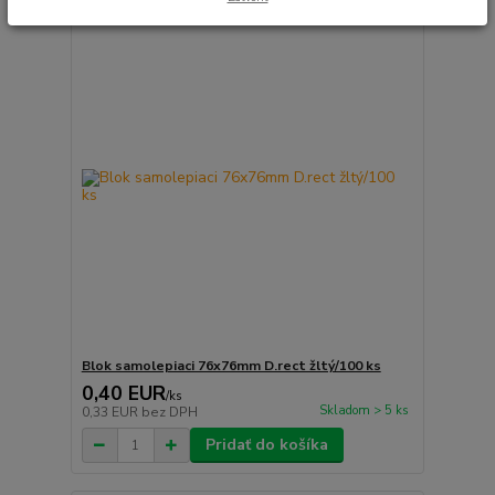
Blok samolepiaci 76x76mm D.rect žltý/100 ks
0,40 EUR
/
ks
Skladom > 5 ks
0,33 EUR
bez DPH
Pridať do košíka