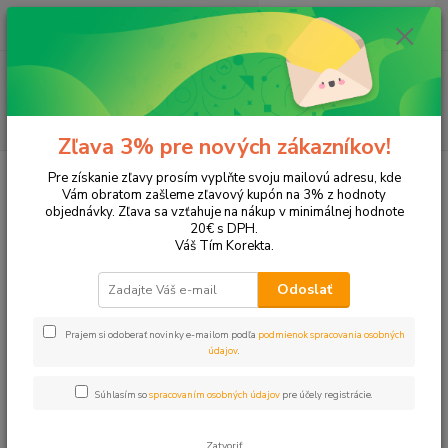
0
ks
+421 905 615 831
za
0,00 EUR
Menu
Hľadať
Zľava 3% pre nových zákazníkov!
Úvod
Papier a zošity
Omaľovánky
Pre získanie zľavy prosím vyplňte svoju mailovú adresu, kde
Vám obratom zašleme zľavový kupón na 3% z hodnoty
Omaľovánky
objednávky. Zľava sa vzťahuje na nákup v minimálnej hodnote
20€ s DPH.
Váš Tím Korekta.
Upresniť parametre
Odoslať
Najnovšie
Najlacnejšie
Najdrahšie
Prajem si odoberať novinky e-mailom podľa
podmienok spracovania osobných
údajov
.
Zobrazujem 1-29 z 29
Súhlasím so
spracovaním osobných údajov
pre účely registrácie.
strana
z 1
Zatvoriť