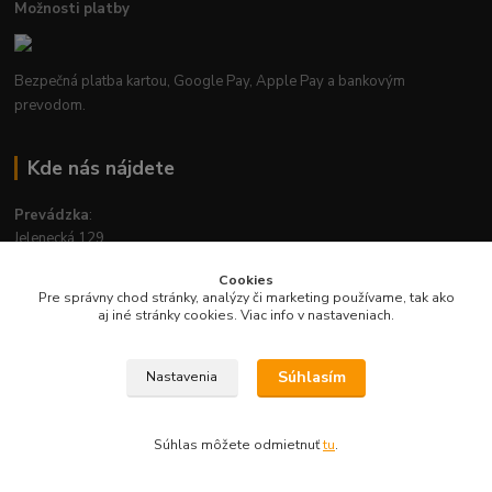
Možnosti platby
Bezpečná platba kartou, Google Pay, Apple Pay a bankovým
prevodom.
Kde nás nájdete
Prevádzka
:
Jelenecká 129
951 01, Nitrianske Hrnčiarovce
Cookies
Pre správny chod stránky, analýzy či marketing používame, tak ako
Zobraziť na mape
aj iné stránky cookies. Viac info v nastaveniach.
MHD v Nitre: linka číslo
27
, zastávka
Nitrianske Hrnčiarovce, ZŠ
Súhlasím
Nastavenia
Súhlas môžete odmietnuť
tu
.
Otváracie hodiny prevádzky:
Pondelok
-
Piatok
: 7:30 - 16:30