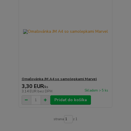
Omaľovánka JM A4 so samolepkami Marvel
3,30 EUR
/
ks
Skladom > 5 ks
3,14 EUR
bez DPH
Pridať do košíka
strana
z 1