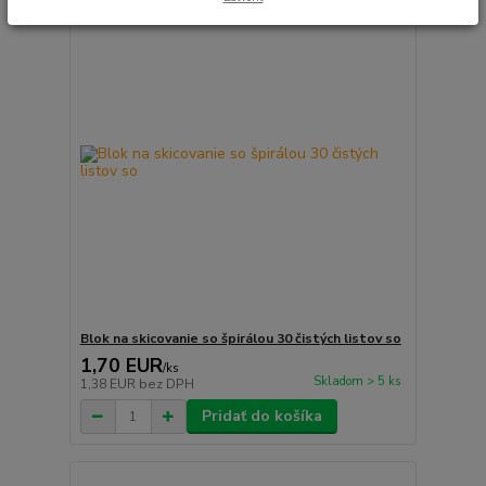
Blok na skicovanie so špirálou 30 čistých listov so
1,70 EUR
/
ks
Skladom > 5 ks
1,38 EUR
bez DPH
Pridať do košíka