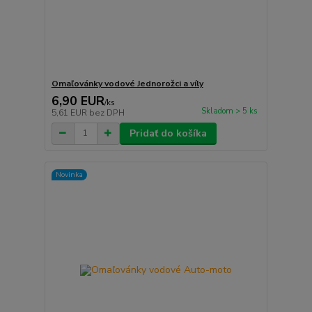
Omaľovánky vodové Jednorožci a víly
6,90 EUR
/
ks
Skladom > 5 ks
5,61 EUR
bez DPH
Pridať do košíka
Novinka