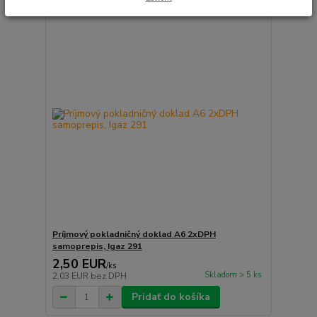
Príjmový pokladničný doklad A6 2xDPH
samoprepis, Igaz 291
2,50 EUR
/
ks
Skladom > 5 ks
2,03 EUR
bez DPH
Pridať do košíka