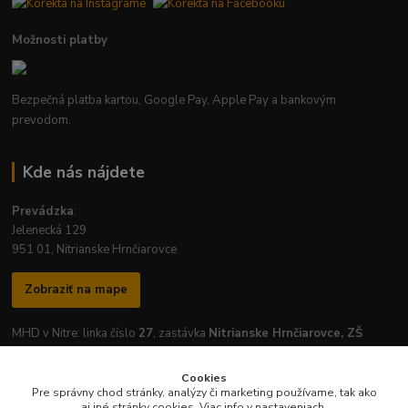
Možnosti platby
Bezpečná platba kartou, Google Pay, Apple Pay a bankovým
prevodom.
Kde nás nájdete
Prevádzka
:
Jelenecká 129
951 01, Nitrianske Hrnčiarovce
Zobraziť na mape
MHD v Nitre: linka číslo
27
, zastávka
Nitrianske Hrnčiarovce, ZŠ
Cookies
Pre správny chod stránky, analýzy či marketing používame, tak ako
aj iné stránky cookies. Viac info v nastaveniach.