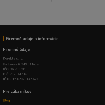
Firemné údaje a informácie
Firemné údaje
Korekta s.r.o.
Bartókova 6, 949 01 Nitra
IČO:
36519898
DIČ:
2020147349
IČ DPH:
SK2020147349
Pre zákazníkov
Blog