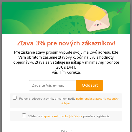
0
ks
+421 905 615 831
za
0,00 EUR
Menu
Hľadať
Zľava 3% pre nových zákazníkov!
Pre získanie zľavy prosím vyplňte svoju mailovú adresu, kde
Úvod
Papier a zošity
Tlačivá a etikety
Pokladničné
Vám obratom zašleme zľavový kupón na 3% z hodnoty
objednávky. Zľava sa vzťahuje na nákup v minimálnej hodnote
Pokladničné
20€ s DPH.
Váš Tím Korekta.
Upresniť parametre
Odoslať
Prajem si odoberať novinky e-mailom podľa
podmienok spracovania osobných
Najnovšie
Najlacnejšie
Najdrahšie
údajov
.
Zobrazujem 1-18 z 18
Súhlasím so
spracovaním osobných údajov
pre účely registrácie.
strana
z 1
Zatvoriť