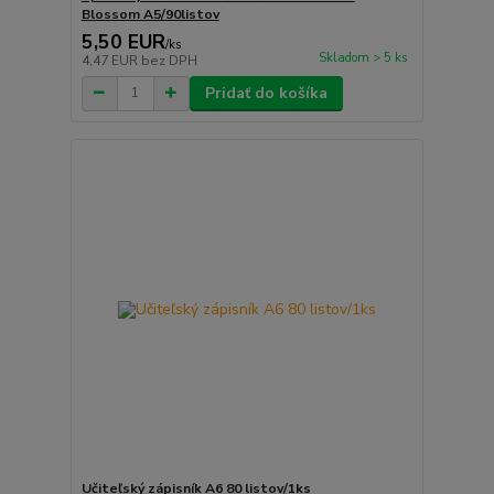
Blossom A5/90listov
5,50 EUR
/
ks
Skladom > 5 ks
4,47 EUR
bez DPH
Pridať do košíka
Učiteľský zápisník A6 80 listov/1ks