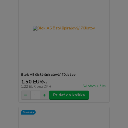
Blok A5 čistý špiralový/ 70listov
1,50 EUR
/
ks
Skladom > 5 ks
1,22 EUR
bez DPH
Pridať do košíka
Novinka