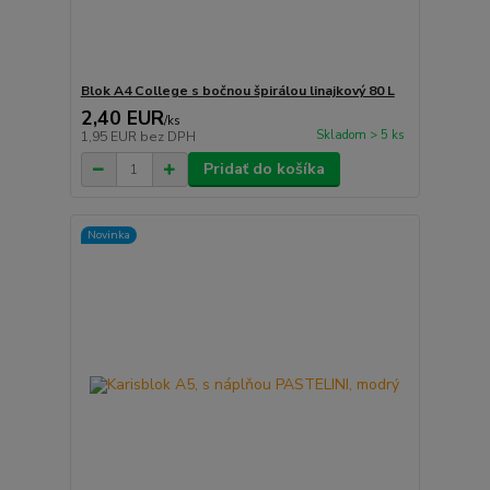
Blok A4 College s bočnou špirálou linajkový 80 L
2,40 EUR
/
ks
Skladom > 5 ks
1,95 EUR
bez DPH
Pridať do košíka
Novinka