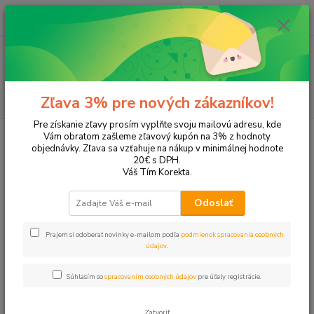
0
ks
EUR
+421 905 615 831
za
0,00 EUR
Menu
Hľadať
Zľava 3% pre nových zákazníkov!
Pre získanie zľavy prosím vyplňte svoju mailovú adresu, kde
Úvod
Papier a zošity
Bloky a zápisníky
Zápisníky a karisbloky
Vám obratom zašleme zľavový kupón na 3% z hodnoty
objednávky. Zľava sa vzťahuje na nákup v minimálnej hodnote
Zápisníky a karisbloky
20€ s DPH.
Váš Tím Korekta.
Upresniť parametre
Odoslať
Prajem si odoberať novinky e-mailom podľa
podmienok spracovania osobných
Najnovšie
Najlacnejšie
Najdrahšie
údajov
.
Zobrazujem 1-40 z 40
Súhlasím so
spracovaním osobných údajov
pre účely registrácie.
strana
z 1
Zatvoriť