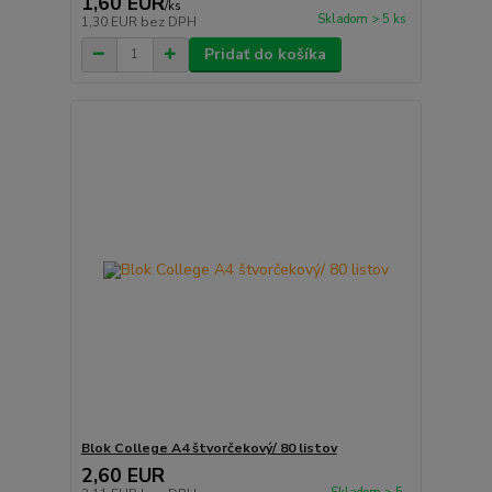
1,60 EUR
/
ks
Skladom > 5 ks
1,30 EUR
bez DPH
Pridať do košíka
Blok College A4 štvorčekový/ 80 listov
2,60 EUR