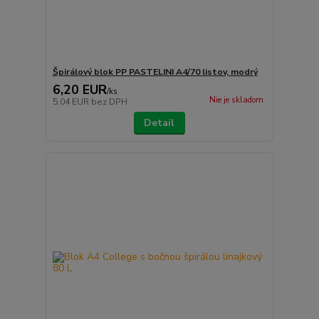
Špirálový blok PP PASTELINI A4/70 listov, modrý
6,20 EUR
/
ks
Nie je skladom
5,04 EUR
bez DPH
Detail