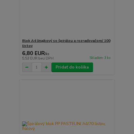
Blok A4 linajkový so špirálou a rozraďovačom/ 100
listov
6,80 EUR
/
ks
Skladom 3 ks
5,53 EUR
bez DPH
Pridať do košíka