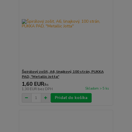
Špirálový zošit, A6, linajkový, 100 strán, PUKKA
PAD, "Metallic Jotta"
1,60 EUR
/
ks
Skladom > 5 ks
1,30 EUR
bez DPH
Pridať do košíka