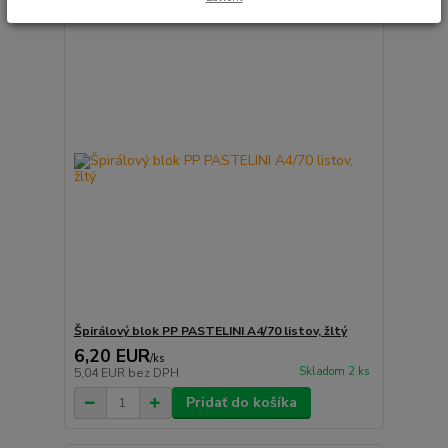
Špirálový blok PP PASTELINI A4/70 listov, žltý
6,20 EUR
/
ks
Skladom 2 ks
5,04 EUR
bez DPH
Pridať do košíka