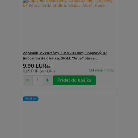
Zápisník, exkluzívny, 135x203 mm, linajkový, 87
listov, tvrdá obálka, SIGEL "Jolie", Rose ...
9,90 EUR
/
ks
Skladom > 5 ks
8,05 EUR
bez DPH
Pridať do košíka
Novinka