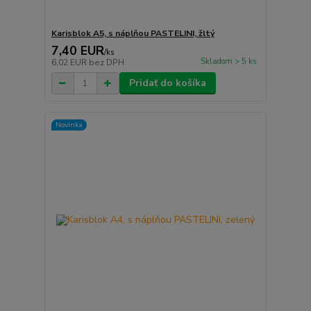
Karisblok A5, s náplňou PASTELINI, žltý
7,40 EUR
/
ks
Skladom > 5 ks
6,02 EUR
bez DPH
Pridať do košíka
Novinka