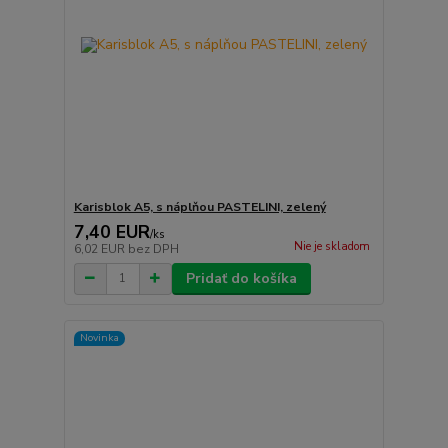
Karisblok A5, s náplňou PASTELINI, zelený
7,40 EUR
/
ks
Nie je skladom
6,02 EUR
bez DPH
Pridať do košíka
Novinka