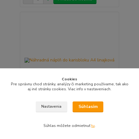
Cookies
Pre správny chod stránky, analýzy či marketing používame, tak ako
aj iné stránky cookies. Viac info v nastaveniach.
Súhlasím
Nastavenia
Náhradná náplň do karisbloku A4 linajková
2,90 EUR
/
ks
Skladom > 5 ks
2,36 EUR
bez DPH
Súhlas môžete odmietnuť
tu
.
Pridať do košíka