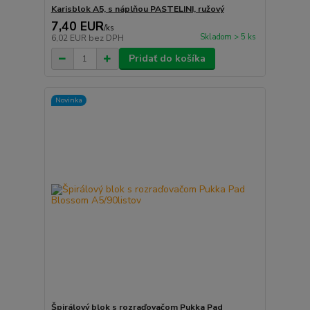
Karisblok A5, s náplňou PASTELINI, ružový
7,40 EUR
/
ks
Skladom > 5 ks
6,02 EUR
bez DPH
Pridať do košíka
Novinka
Špirálový blok s rozraďovačom Pukka Pad