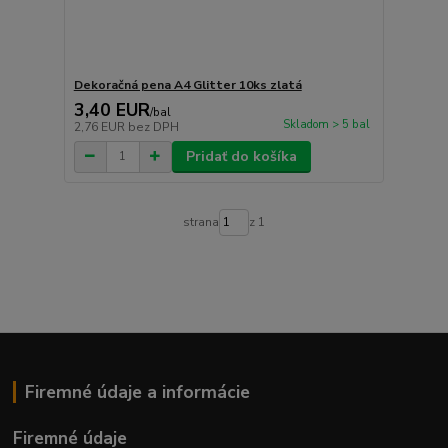
Dekoračná pena A4 Glitter 10ks zlatá
3,40 EUR
/
bal
Skladom > 5 bal
2,76 EUR
bez DPH
Pridať do košíka
strana
z 1
Firemné údaje a informácie
Firemné údaje