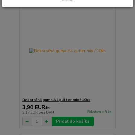
Dekoračná guma A4 glitter mix / 10ks
3,90 EUR
/
ks
Skladom > 5 ks
3,17 EUR
bez DPH
Pridať do košíka