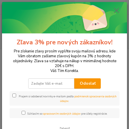
0
ks
EUR
+421 905 615 831
za
0,00 EUR
Menu
Hľadať
Zľava 3% pre nových zákazníkov!
Pre získanie zľavy prosím vyplňte svoju mailovú adresu, kde
Úvod
Papier a zošity
Hobby papier
Vám obratom zašleme zľavový kupón na 3% z hodnoty
objednávky. Zľava sa vzťahuje na nákup v minimálnej hodnote
Hobby papier
20€ s DPH.
Váš Tím Korekta.
Upresniť parametre
Odoslať
Prajem si odoberať novinky e-mailom podľa
podmienok spracovania osobných
Najnovšie
Najlacnejšie
Najdrahšie
údajov
.
Zobrazujem 1-18 z 18
Súhlasím so
spracovaním osobných údajov
pre účely registrácie.
strana
z 1
Zatvoriť