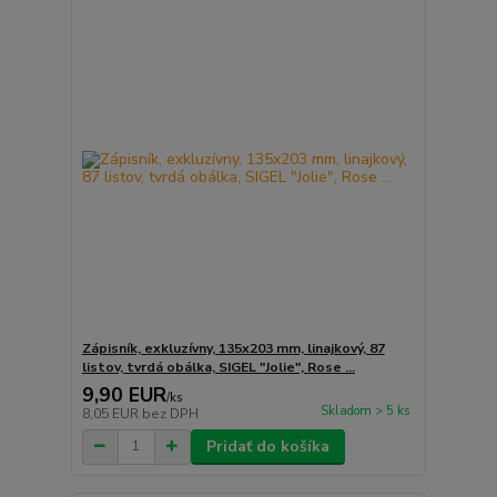
Zápisník, exkluzívny, 135x203 mm, linajkový, 87
listov, tvrdá obálka, SIGEL "Jolie", Rose ...
9,90 EUR
/
ks
Skladom > 5 ks
8,05 EUR
bez DPH
Pridať do košíka