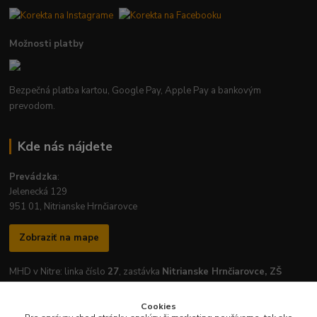
Možnosti platby
Bezpečná platba kartou, Google Pay, Apple Pay a bankovým
prevodom.
Kde nás nájdete
Prevádzka
:
Jelenecká 129
951 01, Nitrianske Hrnčiarovce
Zobraziť na mape
MHD v Nitre: linka číslo
27
, zastávka
Nitrianske Hrnčiarovce, ZŠ
Cookies