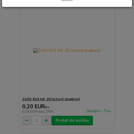
Zošit 624 A6, 20 listový linajkový
0,20 EUR
/
ks
Skladom > 5 ks
0,16 EUR
bez DPH
Pridať do košíka