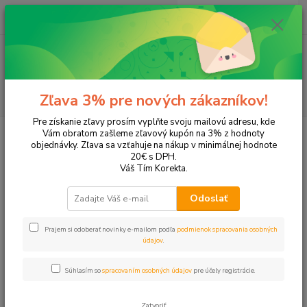
0
ks
EUR
+421 905 615 831
za
0,00 EUR
Menu
Hľadať
Zľava 3% pre nových zákazníkov!
Pre získanie zľavy prosím vyplňte svoju mailovú adresu, kde
Úvod
Papier a zošity
Zošity a obaly na zošity
Zošity
Vám obratom zašleme zľavový kupón na 3% z hodnoty
objednávky. Zľava sa vzťahuje na nákup v minimálnej hodnote
Zošity
20€ s DPH.
Váš Tím Korekta.
Upresniť parametre
Odoslať
Prajem si odoberať novinky e-mailom podľa
podmienok spracovania osobných
Najnovšie
Najlacnejšie
Najdrahšie
údajov
.
Zobrazujem 1-28 z 28
Súhlasím so
spracovaním osobných údajov
pre účely registrácie.
strana
z 1
Zatvoriť