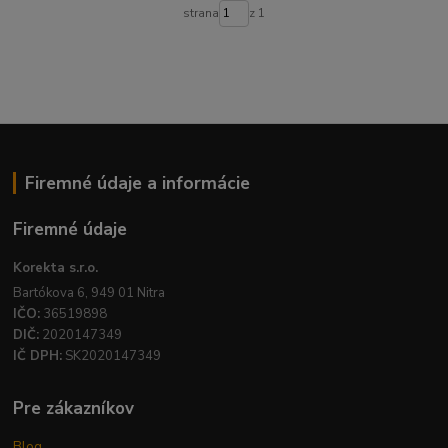
strana
z 1
Firemné údaje a informácie
Firemné údaje
Korekta s.r.o.
Bartókova 6, 949 01 Nitra
IČO:
36519898
DIČ:
2020147349
IČ DPH:
SK2020147349
Pre zákazníkov
Blog