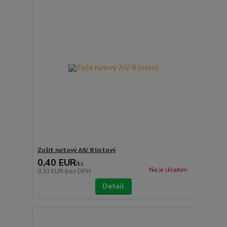
Zošit notový A5/ 8 listový
0,40 EUR
/
ks
Nie je skladom
0,33 EUR
bez DPH
Detail