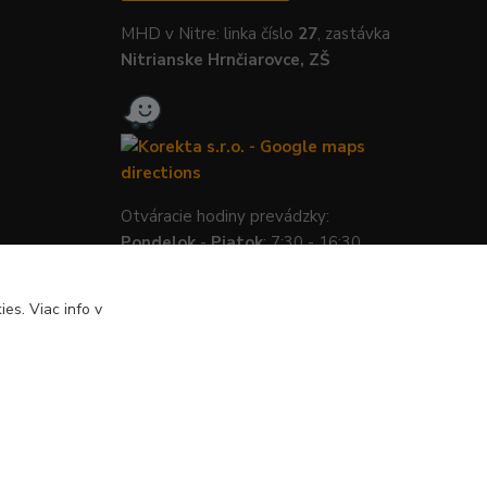
MHD v Nitre: linka číslo
27
, zastávka
Nitrianske Hrnčiarovce, ZŠ
Otváracie hodiny prevádzky:
Pondelok
-
Piatok
: 7:30 - 16:30
es. Viac info v
Vytvorené na
Eshop-rychlo.sk