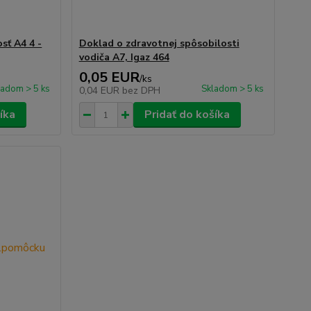
sť A4 4 -
Doklad o zdravotnej spôsobilosti
vodiča A7, Igaz 464
0,05 EUR
/
ks
ladom > 5 ks
Skladom > 5 ks
0,04 EUR
bez DPH
íka
Pridať do košíka