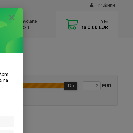
Prihlásenie
e si rady? Zavolajte.
0
ks
za
0,00 EUR
 905 615 831
atom
e na
Do
EUR
e