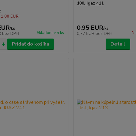
100, Igaz 411
R
 1,00 EUR
EUR
0,95 EUR
/
ks
/
ks
Skladom > 5 ks
Ni
R
bez DPH
0,77 EUR
bez DPH
Pridať do košíka
Detail