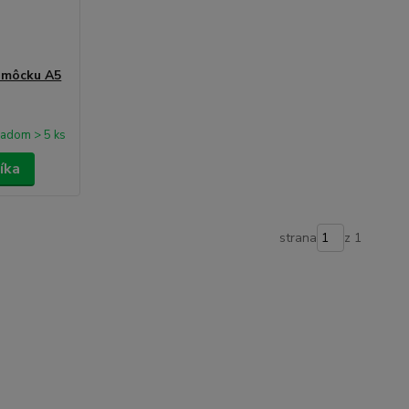
omôcku A5
ladom > 5 ks
íka
strana
z 1