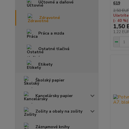
Účtovné a daňové
619
2,50 EU
Ušetríte
Zdravotné
(- 40 %)
1,50 
1,22 EU
Práca a mzda
Ostatné tlačivá
Etikety
Školský papier
Kancelársky papier
Zošity a obaly na zošity
Záznamové knihy