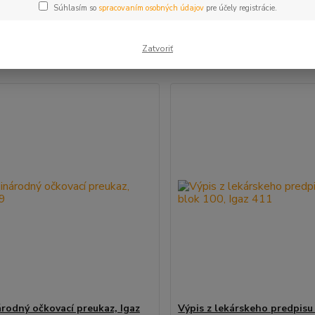
Súhlasím so
spracovaním osobných údajov
pre účely registrácie.
šie
Najlacnejšie
Najdrahšie
Zatvoriť
m 1-8 z 8
rodný očkovací preukaz, Igaz
Výpis z lekárskeho predpisu