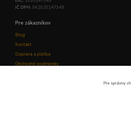
DIČ:
2020147349
IČ DPH:
SK2020147349
Pre zákazníkov
Blog
Kontakt
Doprava a platba
Obchodné podmienky
Ochrana osobných údajov
Odstúpenie od zmluvy
Pre správny ch
Hodnotenia zákazníkov