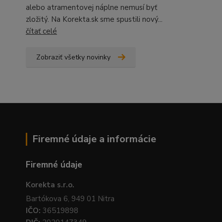
alebo atramentovej náplne nemusí byť
zložitý. Na Korekta.sk sme spustili nový...
čítať celé
Zobraziť všetky novinky
Firemné údaje a informácie
Firemné údaje
Korekta s.r.o.
Bartókova 6, 949 01 Nitra
IČO:
36519898