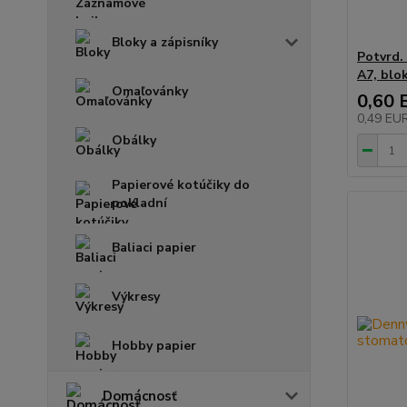
Bloky a zápisníky
Potvrd.
A7, blo
Omaľovánky
0,60 
0,49 EU
Obálky
Papierové kotúčiky do
pokladní
Baliaci papier
Výkresy
Hobby papier
Domácnosť