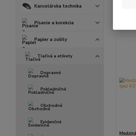
Kancelárska technika
Najnov
Písanie a korekcia
Zobrazuje
Papier a zošity
Tlačivá a etikety
Dopravné
Pokladničné
Obchodné
Evidenčné
Medziná