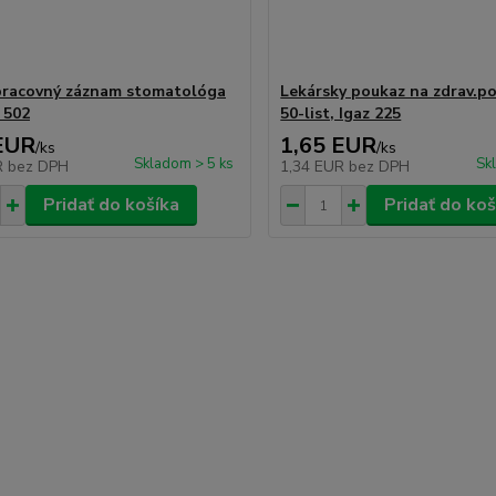
racovný záznam stomatológa
Lekársky poukaz na zdrav.p
 502
50-list, Igaz 225
EUR
1,65 EUR
/
ks
/
ks
Skladom > 5 ks
Sk
R
bez DPH
1,34 EUR
bez DPH
Pridať do košíka
Pridať do koš