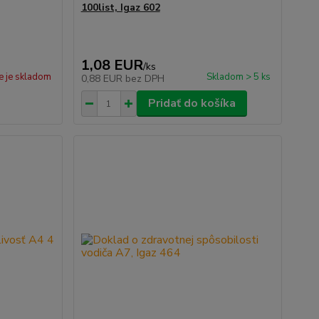
100list, Igaz 602
1,08 EUR
/
ks
e je skladom
Skladom > 5 ks
0,88 EUR
bez DPH
Pridať do košíka