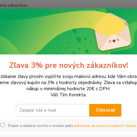
nia zákazníkov
Neviet
Hľadať
+421
apier a zošity
Tlačivá a etikety
Zdravotné
votné
Zľava 3% pre nových zákazníkov!
 získanie zľavy prosím vyplňte svoju mailovú adresu, kde Vám obr
leme zľavový kupón na 3% z hodnoty objednávky. Zľava sa vzťahuj
EUR
Od
nákup v minimálnej hodnote 20€ s DPH.
Váš Tím Korekta.
Odoslať
Upresniť parametr
Prajem si odoberať novinky e-mailom podľa
podmienok spracovania osobných údajov
.