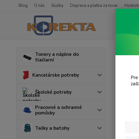
Blog
O nás
Služby
Doprava a platba za tovar
Hodnote
Úvod
P
Tonery a náplne do
tlačiarní
Zdra
Kancelárske potreby
Pre
zaš
Cena:
Školské potreby
Pracovné a ochranné
pomôcky
Tašky a batohy