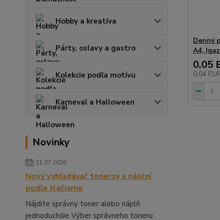
Hobby a kreatíva
Denný p
Párty, oslavy a gastro
A4, Igaz
0,05 
0,04 EU
Kolekcie podľa motívu
Karneval a Halloween
Novinky
11.07.2026
Nový vyhľadávač tonerov a náplní
podľa tlačiarne
Nájdite správny toner alebo náplň
jednoduchšie Výber správneho toneru