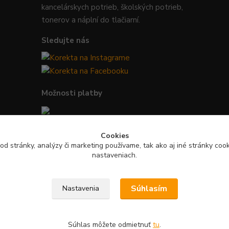
kancelárskych potrieb, školských potrieb,
tonerov a náplní do tlačiarní.
Sledujte nás
Možnosti platby
Bezpečná platba kartou, Google Pay,
Cookies
Apple Pay a bankovým prevodom.
od stránky, analýzy či marketing používame, tak ako aj iné stránky cooki
nastaveniach.
Súhlasím
Nastavenia
Súhlas môžete odmietnuť
tu
.