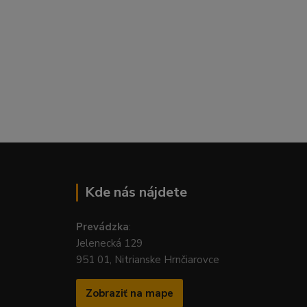
Kde nás nájdete
Prevádzka
:
Jelenecká 129
951 01, Nitrianske Hrnčiarovce
Zobraziť na mape