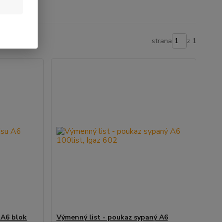
strana
z 1
 A6 blok
Výmenný list - poukaz sypaný A6