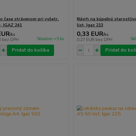
 o čase strávenom pri vyšetr.
Návrh na kúpeľnú starostlivo
k, IGAZ 241
list, Igaz 213
EUR
0,33 EUR
/
ks
/
ks
Skladom > 5 ks
Sk
R
bez DPH
0,27 EUR
bez DPH
Pridať do košíka
Pridať do koš