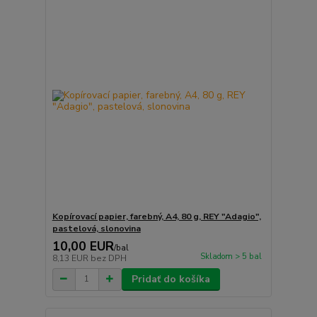
Kopírovací papier, farebný, A4, 80 g, REY "Adagio",
pastelová, slonovina
10,00 EUR
/
bal
Skladom > 5 bal
8,13 EUR
bez DPH
Pridať do košíka