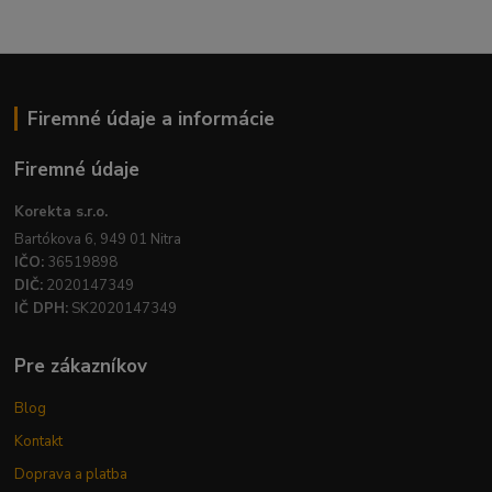
Firemné údaje a informácie
Firemné údaje
Korekta s.r.o.
Bartókova 6, 949 01 Nitra
IČO:
36519898
DIČ:
2020147349
IČ DPH:
SK2020147349
Pre zákazníkov
Blog
Kontakt
Doprava a platba