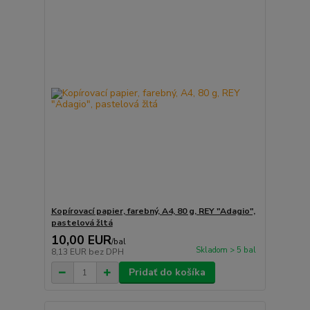
Kopírovací papier, farebný, A4, 80 g, REY "Adagio",
pastelová žltá
10,00 EUR
/
bal
Skladom > 5 bal
8,13 EUR
bez DPH
Pridať do košíka