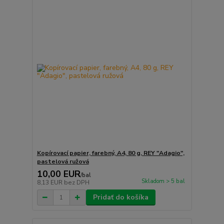
Kopírovací papier, farebný, A4, 80 g, REY "Adagio",
pastelová ružová
10,00 EUR
/
bal
Skladom > 5 bal
8,13 EUR
bez DPH
Pridať do košíka