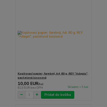
Kopírovací papier, farebný, A4, 80 g, REY "Adagio",
pastelová lososová
10,00 EUR
/
bal
Skladom > 5 bal
8,13 EUR
bez DPH
Pridať do košíka