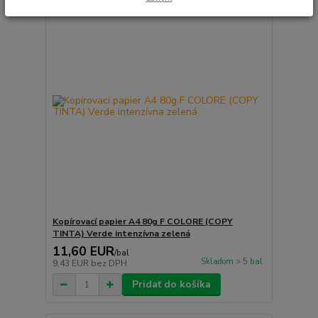
Kopírovací papier A4 80g F COLORE (COPY
TINTA) Verde intenzívna zelená
11,60 EUR
/
bal
Skladom > 5 bal
9,43 EUR
bez DPH
Pridať do košíka