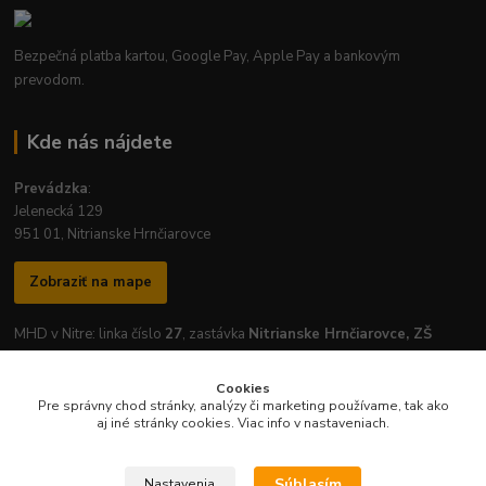
Bezpečná platba kartou, Google Pay, Apple Pay a bankovým
prevodom.
Kde nás nájdete
Prevádzka
:
Jelenecká 129
951 01, Nitrianske Hrnčiarovce
Zobraziť na mape
MHD v Nitre: linka číslo
27
, zastávka
Nitrianske Hrnčiarovce, ZŠ
Cookies
Pre správny chod stránky, analýzy či marketing používame, tak ako
aj iné stránky cookies. Viac info v nastaveniach.
Otváracie hodiny prevádzky:
Pondelok
-
Piatok
: 7:30 - 16:30
Súhlasím
Nastavenia