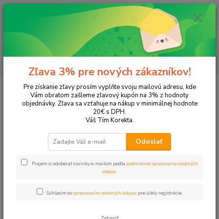
0
ks
EUR
+421 905 615 831
za
0,00 EUR
Menu
Hľadať
Zľava 3% pre nových zákazníkov!
Úvod
Papier a zošity
Kancelársky papier
Ostatné papiere
Pre získanie zľavy prosím vyplňte svoju mailovú adresu, kde
Vám obratom zašleme zľavový kupón na 3% z hodnoty
Ostatné papiere
objednávky. Zľava sa vzťahuje na nákup v minimálnej hodnote
20€ s DPH.
Váš Tím Korekta.
Upresniť parametre
Odoslať
Najnovšie
Najlacnejšie
Najdrahšie
Prajem si odoberať novinky e-mailom podľa
podmienok spracovania osobných
údajov
.
Zobrazujem 1-26 z 26
Súhlasím so
spracovaním osobných údajov
pre účely registrácie.
strana
z 1
Zatvoriť