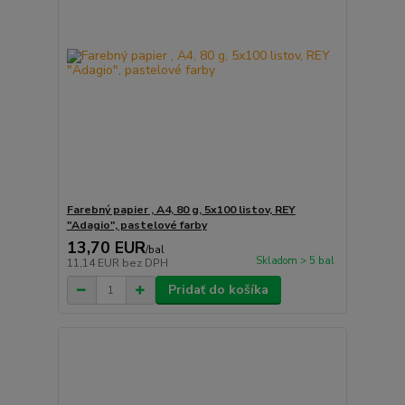
Farebný papier , A4, 80 g, 5x100 listov, REY
"Adagio", pastelové farby
13,70 EUR
/
bal
Skladom > 5 bal
11,14 EUR
bez DPH
Pridať do košíka