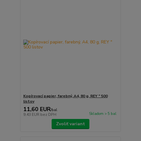
Kopírovací papier, farebný, A4, 80 g, REY " 500
listov
11,60 EUR
/
bal
Skladom > 5 bal
9,43 EUR
bez DPH
Zvoliť variant