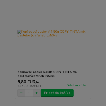
Kopírovací papier A4 80g COPY TINTA mix
pastelových farieb 5x50ks
8,80 EUR
/
bal
Skladom > 5 bal
7,15 EUR
bez DPH
Pridať do košíka