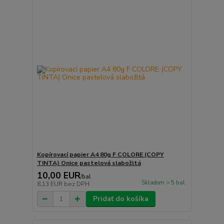
Kopírovací papier A4 80g F COLORE (COPY
TINTA) Onice pastelová slabožltá
10,00 EUR
/
bal
Skladom > 5 bal
8,13 EUR
bez DPH
Pridať do košíka