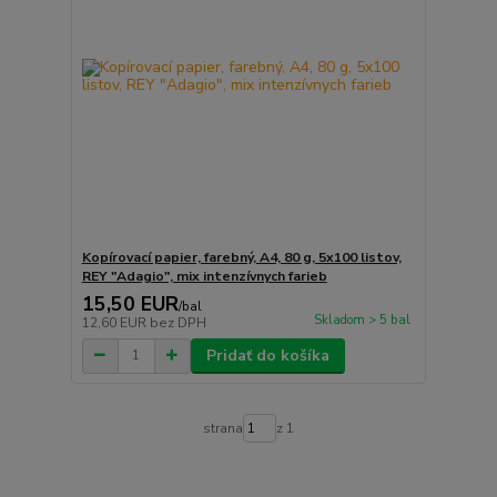
Kopírovací papier, farebný, A4, 80 g, 5x100 listov,
REY "Adagio", mix intenzívnych farieb
15,50 EUR
/
bal
Skladom > 5 bal
12,60 EUR
bez DPH
Pridať do košíka
strana
z 1