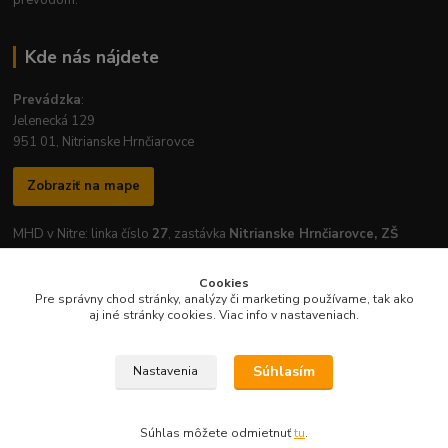
Kde nás nájdete
Prevádzka
:
Jelenecká 129
951 01, Nitrianske Hrnčiarovce
Zobraziť na mape
MHD v Nitre: linka číslo
27
, zastávka
Nitrianske Hrnčiarovce, ZŠ
Cookies
Pre správny chod stránky, analýzy či marketing používame, tak ako
aj iné stránky cookies. Viac info v nastaveniach.
Otváracie hodiny prevádzky:
Pondelok
-
Piatok
: 7:30 - 16:30
Súhlasím
Nastavenia
Súhlas môžete odmietnuť
tu
.
Vytvorené na
Eshop-rychlo.sk