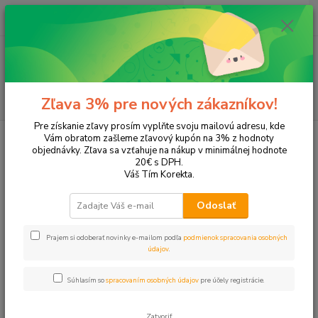
0
ks
EUR
+421 905 615 831
za
0,00 EUR
Menu
Hľadať
Zľava 3% pre nových zákazníkov!
Pre získanie zľavy prosím vyplňte svoju mailovú adresu, kde
Úvod
Kancelárske potreby
Klipy, špendlíky a spony
Klipy
Vám obratom zašleme zľavový kupón na 3% z hodnoty
objednávky. Zľava sa vzťahuje na nákup v minimálnej hodnote
Klipy
20€ s DPH.
Váš Tím Korekta.
Upresniť parametre
Odoslať
Prajem si odoberať novinky e-mailom podľa
podmienok spracovania osobných
Najnovšie
Najlacnejšie
Najdrahšie
údajov
.
Zobrazujem 1-10 z 10
Súhlasím so
spracovaním osobných údajov
pre účely registrácie.
strana
z 1
Zatvoriť