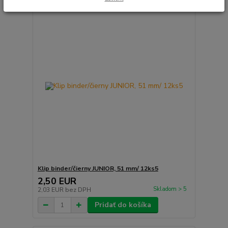
Klip binder/čierny JUNIOR, 51 mm/ 12ks5
2,50 EUR
Skladom > 5
2,03 EUR
bez DPH
Pridať do košíka