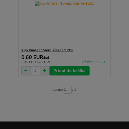
Klip Binder 15mm, čierne/12ks
0,60 EUR
/
bal
Skladom > 5 bal
0,49 EUR
bez DPH
Pridať do košíka
strana
z 1