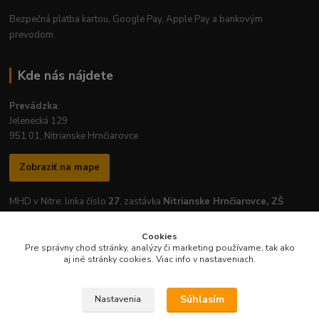
Bezpečná platba kartou, Google Pay, Apple Pay a bankovým
prevodom.
Kde nás nájdete
Prevádzka
:
Jelenecká 129
951 01, Nitrianske Hrnčiarovce
Zobraziť na mape
MHD v Nitre: linka číslo
27
, zastávka
Nitrianske Hrnčiarovce, ZŠ
Cookies
Pre správny chod stránky, analýzy či marketing používame, tak ako
aj iné stránky cookies. Viac info v nastaveniach.
Otváracie hodiny prevádzky:
Pondelok
-
Piatok
: 7:30 - 16:30
Súhlasím
Nastavenia