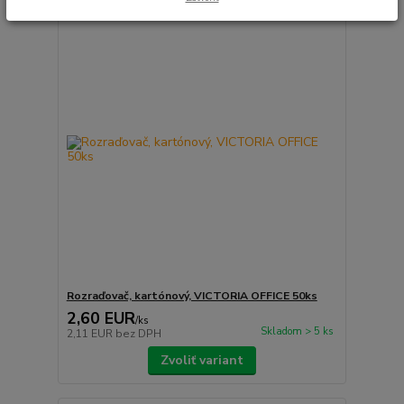
Rozraďovač, kartónový, VICTORIA OFFICE 50ks
2,60 EUR
/
ks
Skladom > 5 ks
2,11 EUR
bez DPH
Zvoliť variant