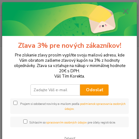
0
ks
+421 905 615 831
za
0,00 EUR
Menu
Hľadať
Zľava 3% pre nových zákazníkov!
Úvod
Kancelárske potreby
Zakladanie a archivácia
Rozraďovače,
Pre získanie zľavy prosím vyplňte svoju mailovú adresu, kde
registre
Vám obratom zašleme zľavový kupón na 3% z hodnoty
objednávky. Zľava sa vzťahuje na nákup v minimálnej hodnote
Rozraďovače, registre
20€ s DPH.
Váš Tím Korekta.
Upresniť parametre
Odoslať
Prajem si odoberať novinky e-mailom podľa
podmienok spracovania osobných
Najnovšie
Najlacnejšie
Najdrahšie
údajov
.
Zobrazujem 1-7 z 7
Súhlasím so
spracovaním osobných údajov
pre účely registrácie.
strana
z 1
Zatvoriť