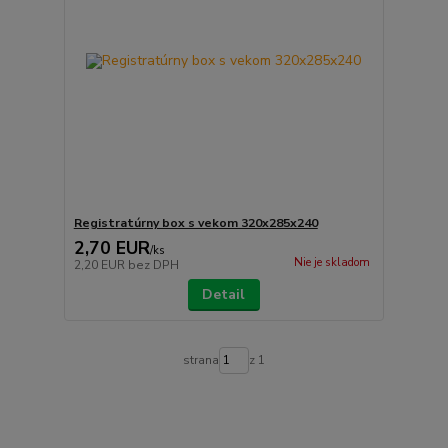
Registratúrny box s vekom 320x285x240
2,70 EUR
/
ks
Nie je skladom
2,20 EUR
bez DPH
Detail
strana
z 1