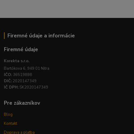
Firemné údaje a informácie
Firemné údaje
Korekta s.r.o.
Bartókova 6, 949 01 Nitra
IČO:
36519898
DIČ:
2020147349
IČ DPH:
SK2020147349
Pre zákazníkov
Blog
Kontakt
Doprava a platba