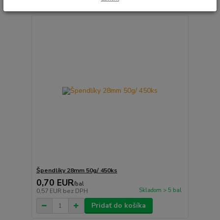
Špendlíky 28mm 50g/ 450ks
0,70 EUR
/
bal
Skladom > 5 bal
0,57 EUR
bez DPH
Pridať do košíka