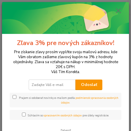
0
ks
EUR
+421 905 615 831
za
0,00 EUR
Menu
Hľadať
Zľava 3% pre nových zákazníkov!
Pre získanie zľavy prosím vyplňte svoju mailovú adresu, kde
Úvod
Kancelárske potreby
Klipy, špendlíky a spony
Špendlíky,
Vám obratom zašleme zľavový kupón na 3% z hodnoty
pripináčiky
objednávky. Zľava sa vzťahuje na nákup v minimálnej hodnote
20€ s DPH.
Špendlíky, pripináčiky
Váš Tím Korekta.
Odoslať
Upresniť parametre
Prajem si odoberať novinky e-mailom podľa
podmienok spracovania osobných
údajov
.
Najnovšie
Najlacnejšie
Najdrahšie
Súhlasím so
spracovaním osobných údajov
pre účely registrácie.
Zobrazujem 1-6 z 6
Zatvoriť
strana
z 1