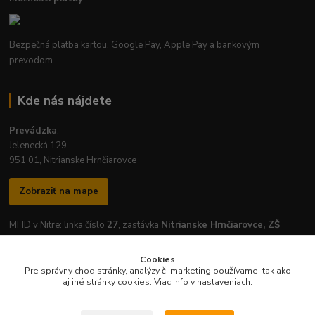
Bezpečná platba kartou, Google Pay, Apple Pay a bankovým
prevodom.
Kde nás nájdete
Prevádzka
:
Jelenecká 129
951 01, Nitrianske Hrnčiarovce
Zobraziť na mape
MHD v Nitre: linka číslo
27
, zastávka
Nitrianske Hrnčiarovce, ZŠ
Cookies
Pre správny chod stránky, analýzy či marketing používame, tak ako
aj iné stránky cookies. Viac info v nastaveniach.
Otváracie hodiny prevádzky:
Pondelok
-
Piatok
: 7:30 - 16:30