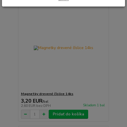
Magnetky drevené číslice 14ks
3,20 EUR
/
bal
Skladom 1 bal
2,60 EUR
bez DPH
Pridať do košíka