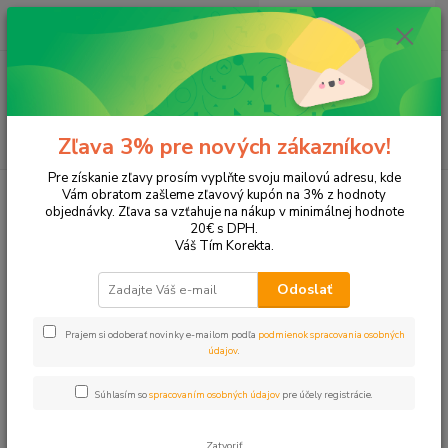
0
ks
EUR
+421 905 615 831
za
0,00 EUR
Menu
Hľadať
Zľava 3% pre nových zákazníkov!
Pre získanie zľavy prosím vyplňte svoju mailovú adresu, kde
Úvod
Kancelárske potreby
Klipy, špendlíky a spony
Magnety
Vám obratom zašleme zľavový kupón na 3% z hodnoty
objednávky. Zľava sa vzťahuje na nákup v minimálnej hodnote
Magnety
20€ s DPH.
Váš Tím Korekta.
Upresniť parametre
Odoslať
Prajem si odoberať novinky e-mailom podľa
podmienok spracovania osobných
Najnovšie
Najlacnejšie
Najdrahšie
údajov
.
Zobrazujem 1-8 z 8
Súhlasím so
spracovaním osobných údajov
pre účely registrácie.
strana
z 1
Zatvoriť