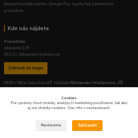
Bezpečná platba kartou, Google Pay, Apple Pay a bankovým
prevodom.
Kde nás nájdete
Prevádzka
:
Jelenecká 129
951 01, Nitrianske Hrnčiarovce
Zobraziť na mape
MHD v Nitre: linka číslo
27
, zastávka
Nitrianske Hrnčiarovce, ZŠ
Cookies
Pre správny chod stránky, analýzy či marketing používame, tak ako
aj iné stránky cookies. Viac info v nastaveniach.
Otváracie hodiny prevádzky:
Pondelok
-
Piatok
: 7:30 - 16:30
Súhlasím
Nastavenia