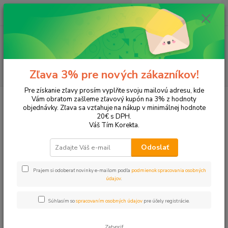
0
ks
+421 905 615 831
za
0,00 EUR
Menu
Hľadať
Zľava 3% pre nových zákazníkov!
Pre získanie zľavy prosím vyplňte svoju mailovú adresu, kde
Úvod
Kancelárske potreby
Klipy, špendlíky a spony
Spony, spinky
Vám obratom zašleme zľavový kupón na 3% z hodnoty
objednávky. Zľava sa vzťahuje na nákup v minimálnej hodnote
Spony, spinky
20€ s DPH.
Váš Tím Korekta.
Upresniť parametre
Odoslať
Prajem si odoberať novinky e-mailom podľa
podmienok spracovania osobných
Najnovšie
Najlacnejšie
Najdrahšie
údajov
.
Zobrazujem 1-17 z 17
Súhlasím so
spracovaním osobných údajov
pre účely registrácie.
strana
z 1
Zatvoriť