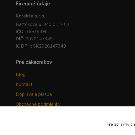
Firemné údaje
Korekta s.r.o.
Bartókova 6, 949 01 Nitra
IČO:
36519898
DIČ:
2020147349
IČ DPH:
SK2020147349
Pre zákazníkov
Blog
Kontakt
Doprava a platba
Obchodné podmienky
Ochrana osobných údajov
Odstúpenie od zmluvy
Pre správny ch
Hodnotenia zákazníkov