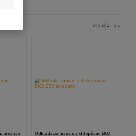
strana
z 1
u, prešpán
Odkladacia mapa s 3 chlopňami EKO