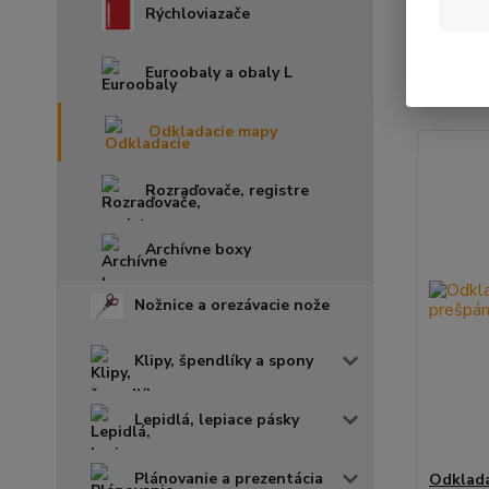
Rýchloviazače
Najnov
Euroobaly a obaly L
Zobrazuje
Odkladacie mapy
Rozraďovače, registre
Archívne boxy
Nožnice a orezávacie nože
Klipy, špendlíky a spony
Lepidlá, lepiace pásky
Plánovanie a prezentácia
Odklada