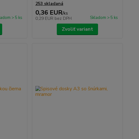
253 skladaná
0,36 EUR
/
ks
ladom > 5 ks
Skladom > 5 ks
0,29 EUR
bez DPH
Zvoliť variant