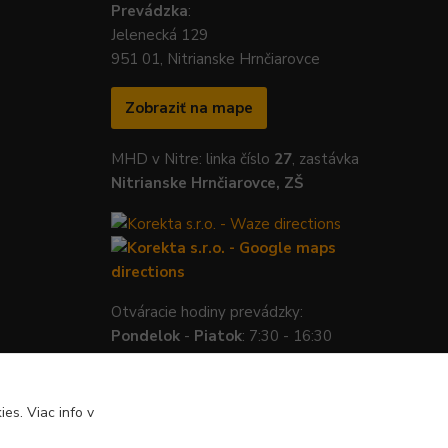
Prevádzka
:
Jelenecká 129
951 01, Nitrianske Hrnčiarovce
Zobraziť na mape
MHD v Nitre: linka číslo
27
, zastávka
Nitrianske Hrnčiarovce, ZŠ
Otváracie hodiny prevádzky:
Pondelok
-
Piatok
: 7:30 - 16:30
es. Viac info v