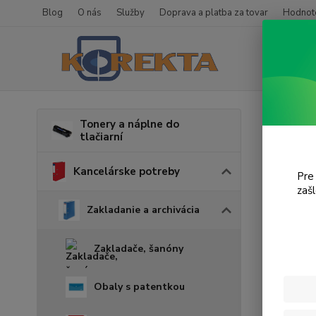
Blog
O nás
Služby
Doprava a platba za tovar
Hodnote
Úvod
K
Tonery a náplne do
tlačiarní
Odkl
Kancelárske potreby
Pre
zaš
Cena:
Zakladanie a archivácia
Zakladače, šanóny
Obaly s patentkou