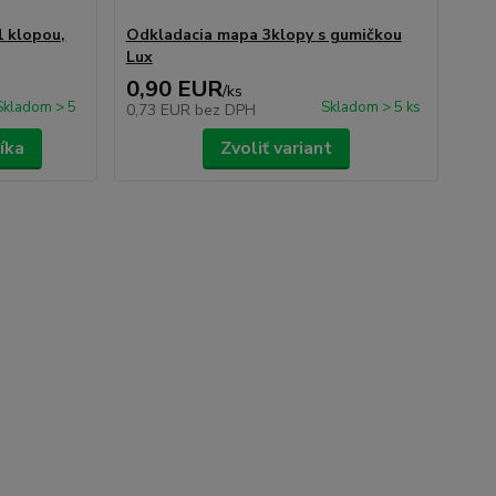
1 klopou,
Odkladacia mapa 3klopy s gumičkou
Lux
0,90 EUR
/
ks
Skladom > 5
Skladom > 5 ks
0,73 EUR
bez DPH
íka
Zvoliť variant