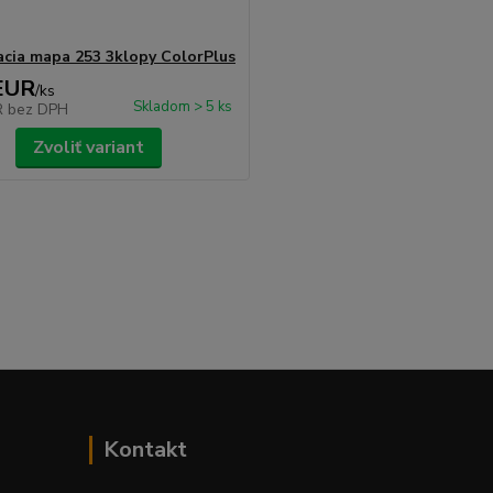
cia mapa 253 3klopy ColorPlus
EUR
/
ks
Skladom > 5 ks
R
bez DPH
Zvoliť variant
Kontakt