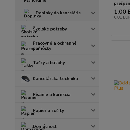
prešpá
1,00 
Doplnky do kancelárie
0,81 EU
Školské potreby
Pracovné a ochranné
pomôcky
Tašky a batohy
Kancelárska technika
Písanie a korekcia
Papier a zošity
Domácnosť