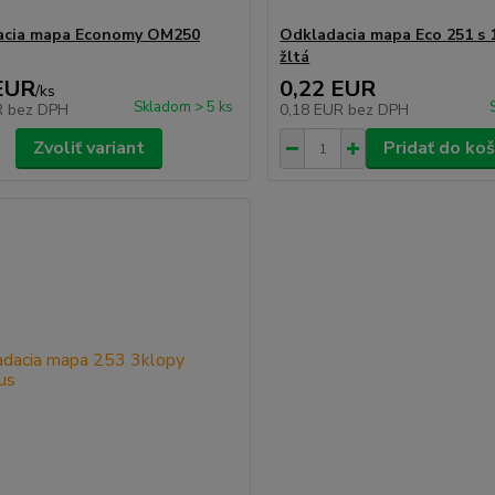
acia mapa Economy OM250
Odkladacia mapa Eco 251 s 
žltá
EUR
0,22 EUR
/
ks
Skladom > 5 ks
R
bez DPH
0,18 EUR
bez DPH
Zvoliť variant
Pridať do koš