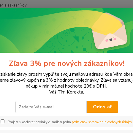
nia zákazníkov
Neviet
Hľadať
+421
ancelárske potreby
Zakladanie a archivácia
Odkladacie mapy
adacie mapy
Zľava 3% pre nových zákazníkov!
 získanie zľavy prosím vyplňte svoju mailovú adresu, kde Vám obr
leme zľavový kupón na 3% z hodnoty objednávky. Zľava sa vzťahuj
EUR
Od
nákup v minimálnej hodnote 20€ s DPH.
Váš Tím Korekta.
Odoslať
Upresniť parametr
Prajem si odoberať novinky e-mailom podľa
podmienok spracovania osobných údajov
.