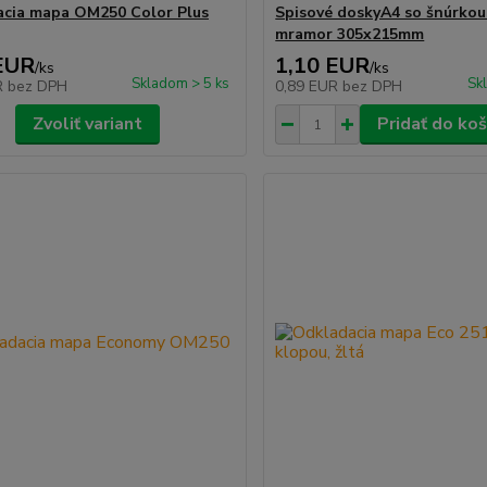
cia mapa OM250 Color Plus
Spisové doskyA4 so šnúrkou
mramor 305x215mm
EUR
1,10 EUR
/
ks
/
ks
Skladom > 5 ks
Sk
R
bez DPH
0,89 EUR
bez DPH
Zvoliť variant
Pridať do koš