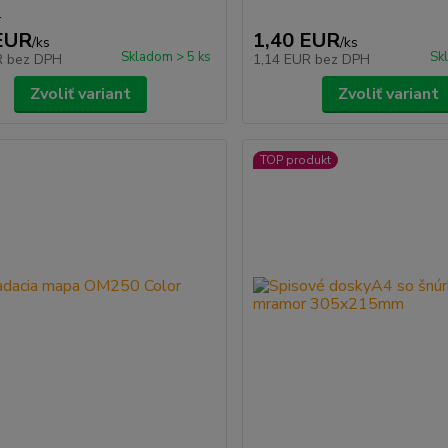
n
EUR
1,40 EUR
/
ks
/
ks
Skladom > 5 ks
Sk
R
bez DPH
1,14 EUR
bez DPH
Zvoliť variant
Zvoliť variant
TOP produkt