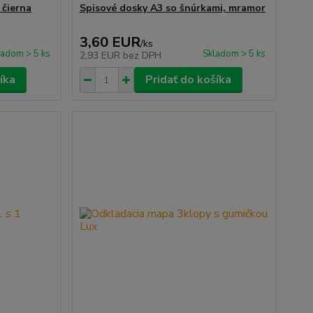
 čierna
Spisové dosky A3 so šnúrkami, mramor
3,60 EUR
/
ks
ladom > 5 ks
Skladom > 5 ks
2,93 EUR
bez DPH
íka
Pridať do košíka