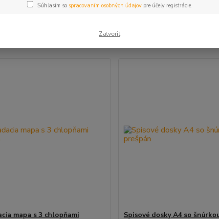
Súhlasím so
spracovaním osobných údajov
pre účely registrácie.
šie
Najlacnejšie
Najdrahšie
Zatvoriť
m 1-10 z 10
cia mapa s 3 chlopňami
Spisové dosky A4 so šnúrko