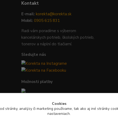
Kontakt
E-mail:
korekta@korekta.sk
Mobil:
0905 615 831
Radi vám poradíme s výberom
kancelárskych potrieb, školských potrieb,
tonerov a náplní do tlačiarní.
Sledujte nás
Možnosti platby
Bezpečná platba kartou, Google Pay,
Cookies
Apple Pay a bankovým prevodom.
od stránky, analýzy či marketing používame, tak ako aj iné stránky cooki
nastaveniach.