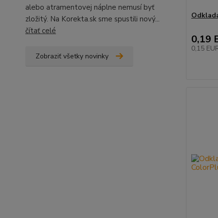
alebo atramentovej náplne nemusí byť
Odklad
zložitý. Na Korekta.sk sme spustili nový...
čítať celé
0,19 
0,15 EU
Zobraziť všetky novinky